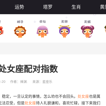
运势
塔罗
生肖
黄
处女座配对指数
-20
作者：禅渊.
来源：星座乐
，稳定，一旦认定的事情，怎么劝也不会回头。
处女座
也是属
无法忍受，但是
处女座
待人礼貌谦和，喜欢忙碌，接下来我们