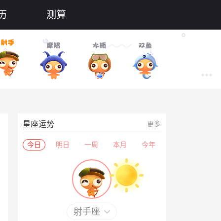
历
测算
星座运势
更多
今日
明日
一周
本月
今年
射手座