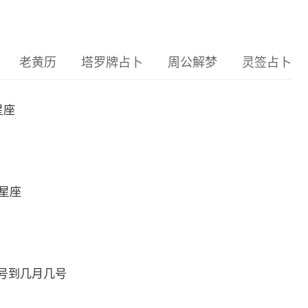
老黄历
塔罗牌占卜
周公解梦
灵签占卜
星座
么星座
号到几月几号