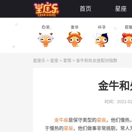
首页
星座
星座乐
>
星座
>
爱情
> 金牛和处女座配对指数
金牛和
时间：2021-02
金牛座
是保守类型的
星座
，他们慢热
于慢热的
星座
，他们做事非常挑剔，常人