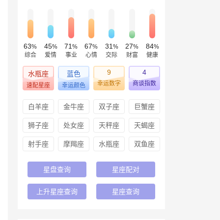
63
45
71
67
31
27
84
%
%
%
%
%
%
%
综合
爱情
事业
心情
交际
财富
健康
9
4
水瓶座
蓝色
幸运数字
商谈指数
速配星座
幸运颜色
白羊座
金牛座
双子座
巨蟹座
狮子座
处女座
天秤座
天蝎座
射手座
摩羯座
水瓶座
双鱼座
星盘查询
星座配对
上升星座查询
星座查询