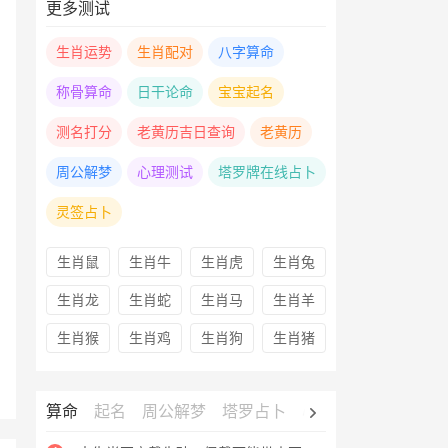
更多测试
生肖运势
生肖配对
八字算命
称骨算命
日干论命
宝宝起名
测名打分
老黄历吉日查询
老黄历
周公解梦
心理测试
塔罗牌在线占卜
灵签占卜
生肖鼠
生肖牛
生肖虎
生肖兔
生肖龙
生肖蛇
生肖马
生肖羊
生肖猴
生肖鸡
生肖狗
生肖猪
算命
起名
周公解梦
塔罗占卜
心理测试
老黄历