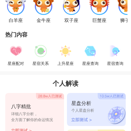
所谓了，而天蝎女就是这么个存在。
狮子男
白羊座
金牛座
双子座
巨蟹座
狮子
狮子男的霸气无处展示，只好对双鱼女颐指气
热门内容
使，企图证明他的最后一点威严。敏感的双鱼女很
明白为何狮子男独独对她这样粗暴，柔顺的、凡事
为他人着想的双鱼女自我催眠：“他凶我，证明他
星座配对
星宿关系
上升星座
星座查询
星宿查询
爱我。”
处女男
个人解读
能让
处女座
安心的人并不是很多，也由于处女
男给自己找了许多需要负责的事，因而他们更希望
星盘分析
八字精批
自己的伴侣有很强的自立能力，比如水瓶女就很符
个人星盘分析
详细八字分析，
合他们的想法。
全方面了解你的命运情况
天秤男