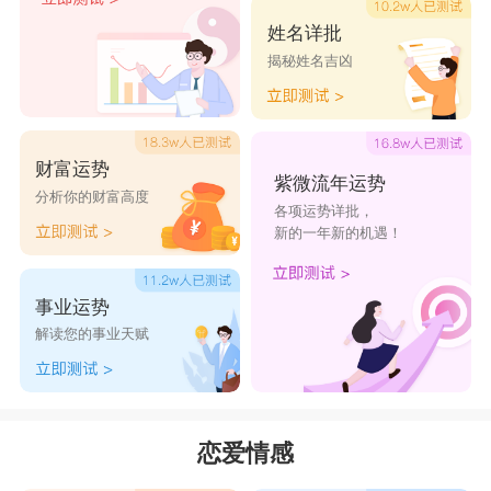
天秤男太随和了，总是招人误会，只有金牛女
姓名详批
揭秘姓名吉凶
不误会，天秤男只留下一点零花钱，其他全部上缴
给了管家婆金牛女，男人无钱傍身怎么去拈花惹草
呢。
财富运势
天蝎男
紫微流年运势
分析你的财富高度
各项运势详批，
天蝎男事业心膨胀，对爱人的掌控欲也很高
新的一年新的机遇！
涨，这么一来天蝎男简直无暇兼顾，因此有必要找
个安分守己的伴侣。目光犀利的天蝎男物色到了巨
事业运势
蟹女。
解读您的事业天赋
射手男
射手男看到白羊女，就如同看到镜子里的自
己，一样的来去如风，一样的没有承诺也不在乎承
恋爱情感
诺，一样的毫不干涉对方大小事务，一样的视金钱