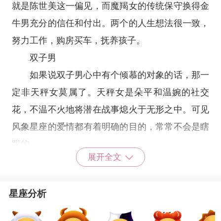
就是陈世美这一偏见，而魔羯女的传统保守换得金
牛男充分的信任和付出。两个的人生想法很一致，
努力工作，购房买车，抚养孩子。
双子男
如果说双子男心中有个倾慕的对象的话，那一
定非天秤女莫属了。天秤女是朵平和温婉的社交
花，不温不火地将潜在战事熄火于无形之中。可见
风象星座
的爱情都有着明确的目的，常常不会是瞎
眼的。
展开全文
巨蟹男
巨蟹座
会把心交给那个被家里人认同的女生，
星座分析
他们的家庭意识很强，因而，哪怕是自己不怎么喜
欢的人，但是家人喜欢，家人同意，那他们也就无