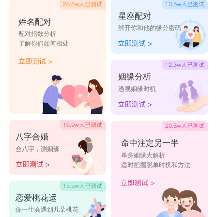
如粪土视理想如身家性命。射手男就如同长征途中
星座配对
姓名配对
解开你和他的缘分密码
停不下脚步的战士，目光如炬，坚守着胜利在望的
配对指数分析
了解你们如何相处
信念，而白羊女，是他坚定不移的战友。
摩羯男
姻缘分析
双子女脾气变化快，好在不记仇，有时快言快
透视姻缘时机
语的就像小孩子，这又唤起了摩羯男心里剩下的那
一点童真。既文且武，多才多艺，很得摩羯男的欢
心。
八字合婚
命中注定另一半
合八字，测姻缘
水瓶男
单身姻缘大解析
适时把握脱单时机和方法
水瓶男理性得让人心寒，大男子主义无人能
比，这样的他们需要一个秘书型的伴侣，为他们打
恋爱桃花运
点好生活细节和人际关系，以便他们能安心投入到
你一生会遇到几朵桃花