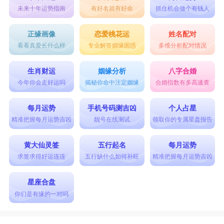
未来十年运势指南
有好名就有好命
抓住机会做个有钱人
正缘画像
恋爱桃花运
姓名配对
看看真爱长什么样
专业解答姻缘困惑
多维分析配对情况
生肖财运
姻缘分析
八字合婚
今年你会走好运吗
揭秘你命中注定姻缘
合婚指数有多高速查
每月运势
手机号码测吉凶
个人占星
精准把握每月运势吉凶
靓号在线测试
领取你的专属星盘报告
黄大仙灵签
五行起名
每月运势
求签求得好运连连
五行缺什么如何补旺
精准把握每月运势吉凶
星座合盘
你们是有缘的一对吗