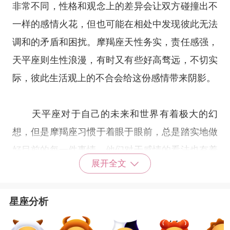
非常不同，性格和观念上的差异会让双方碰撞出不
一样的感情火花，但也可能在相处中发现彼此无法
调和的矛盾和困扰。摩羯座天性务实，责任感强，
天平座则生性浪漫，有时又有些好高骛远，不切实
际，彼此生活观上的不合会给这份感情带来阴影。
天平座对于自己的未来和世界有着极大的幻
想，但是摩羯座习惯于着眼于眼前，总是踏实地做
好目前的每一件事情，他们对于感情的看法也有着
展开全文
较大的不同。一方趋向于享受而一方趋向于付出，
如果彼此能够达成平衡倒也有可能维系感情。但一
星座分析
旦因为想法和感受的不对等而导致平衡被破坏，彼
此的感情就容易出现裂痕。