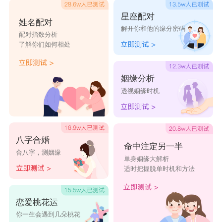
星座配对
姓名配对
解开你和他的缘分密码
配对指数分析
了解你们如何相处
姻缘分析
透视姻缘时机
八字合婚
命中注定另一半
合八字，测姻缘
单身姻缘大解析
适时把握脱单时机和方法
恋爱桃花运
你一生会遇到几朵桃花