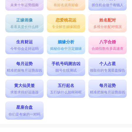
未来十年运势指南
有好名就有好命
抓住机会做个有钱人
正缘画像
恋爱桃花运
姓名配对
看看真爱长什么样
专业解答姻缘困惑
多维分析配对情况
生肖财运
姻缘分析
八字合婚
今年你会走好运吗
揭秘你命中注定姻缘
合婚指数有多高速查
每月运势
手机号码测吉凶
个人占星
精准把握每月运势吉凶
靓号在线测试
领取你的专属星盘报告
黄大仙灵签
五行起名
每月运势
求签求得好运连连
五行缺什么如何补旺
精准把握每月运势吉凶
星座合盘
你们是有缘的一对吗