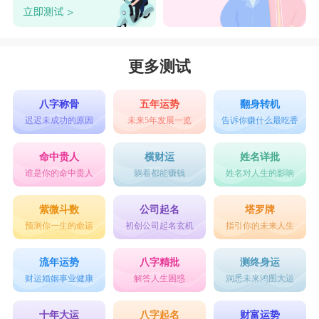
更多测试
八字称骨
五年运势
翻身转机
迟迟未成功的原因
未来5年发展一览
告诉你赚什么最吃香
命中贵人
横财运
姓名详批
谁是你的命中贵人
躺着都能赚钱
姓名对人生的影响
紫微斗数
公司起名
塔罗牌
预测你一生的命运
初创公司起名玄机
指引你的未来人生
流年运势
八字精批
测终身运
财运婚姻事业健康
解答人生困惑
洞悉未来鸿图大运
十年大运
八字起名
财富运势