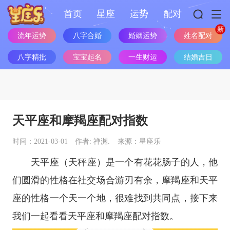
首页
星座
运势
配对
姓名配对
流年运势
八字合婚
婚姻运势
八字精批
宝宝起名
一生财运
结婚吉日
天平座和摩羯座配对指数
时间：2021-03-01
作者: 禅渊.
来源：星座乐
天平座（
天秤座
）是一个有花花肠子的人，他
们圆滑的性格在社交场合游刃有余，
摩羯座
和天平
座的性格一个天一个地，很难找到共同点，接下来
我们一起看看天平座和
摩羯座
配对指数。