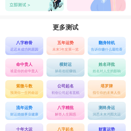
更多测试
八字称骨
五年运势
翻身转机
迟迟未成功的原因
未来5年发展一览
告诉你赚什么最吃香
命中贵人
横财运
姓名详批
谁是你的命中贵人
躺着都能赚钱
姓名对人生的影响
紫微斗数
公司起名
塔罗牌
预测你一生的命运
初创公司起名玄机
指引你的未来人生
流年运势
八字精批
测终身运
财运婚姻事业健康
解答人生困惑
洞悉未来鸿图大运
十年大运
八字起名
财富运势