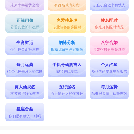
未来十年运势指南
有好名就有好命
抓住机会做个有钱人
正缘画像
恋爱桃花运
姓名配对
看看真爱长什么样
专业解答姻缘困惑
多维分析配对情况
生肖财运
姻缘分析
八字合婚
今年你会走好运吗
揭秘你命中注定姻缘
合婚指数有多高速查
每月运势
手机号码测吉凶
个人占星
精准把握每月运势吉凶
靓号在线测试
领取你的专属星盘报告
黄大仙灵签
五行起名
每月运势
求签求得好运连连
五行缺什么如何补旺
精准把握每月运势吉凶
星座合盘
你们是有缘的一对吗