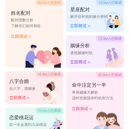
星座配对
姓名配对
解开你和他的缘分密码
配对指数分析
了解你们如何相处
姻缘分析
透视姻缘时机
八字合婚
命中注定另一半
合八字，测姻缘
单身姻缘大解析
适时把握脱单时机和方法
恋爱桃花运
你一生会遇到几朵桃花