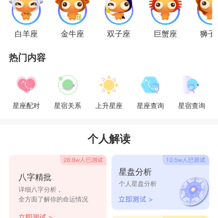
着，爱的疯狂。当两个人离别时，在火车站，飞机
场，熙熙攘攘众目睽睽之下，他们都会忘情地投入
白羊座
金牛座
双子座
巨蟹座
狮子
到接吻之中，而不在乎别人投来的异样目光。
热门内容
星座乐原创文章，转载需注明出处
星座配对
星宿关系
上升星座
星座查询
星宿查询
个人解读
星盘分析
八字精批
个人星盘分析
详细八字分析，
全方面了解你的命运情况