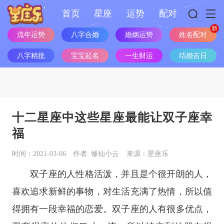
首页
星座
运势
配对
流年运势
八字合婚
婚姻运势
姓名配对
八字精批
宝宝起名
一生财运
结婚吉日
十二星座中这些星座最能让双子座幸
福
时间：2021-03-06
作者: 修仙小云
来源：星座乐
双子座
的人性格活泼，并且是个很开朗的人，
喜欢追求新鲜的事物，对生活充满了热情，所以值
得拥有一段幸福的恋爱。
双子座
的人有很多优点，