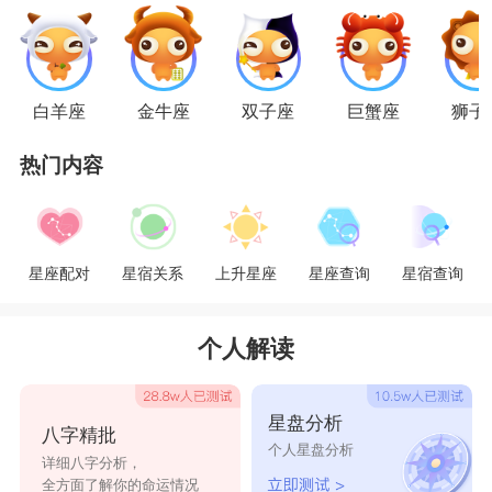
然天秤座是付出最多的一方，但是活泼开朗的双子
座让他们着迷，加上双子座与天秤座同为
风象星
座
，情感上能够互通，都充满了现代感和知性，能
白羊座
金牛座
双子座
巨蟹座
狮子
够理解彼此，相处和交往都很自在，不会感到有什
热门内容
么束缚的地方，更不会感到太粘腻。
两个星座都有相互欣赏的地方，所以很容易一
见钟情，虽然生活在一起会有很多牵绊，但是感情
星座配对
星宿关系
上升星座
星座查询
星宿查询
能够经得住时间的考验，在很多情况下想法都可以
不谋而合，属于情投意合的类型。天秤具有包容
个人解读
心，善于倾听和理解，所以当双子座多愁善感的时
候，只有天秤座能够拯救他们，两个人在一起双子
星盘分析
八字精批
座会非常的幸福。
个人星盘分析
详细八字分析，
水瓶座
全方面了解你的命运情况