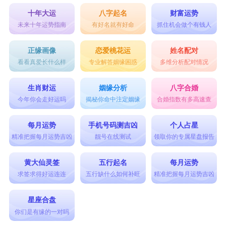
十年大运
八字起名
财富运势
未来十年运势指南
有好名就有好命
抓住机会做个有钱人
正缘画像
恋爱桃花运
姓名配对
看看真爱长什么样
专业解答姻缘困惑
多维分析配对情况
生肖财运
姻缘分析
八字合婚
今年你会走好运吗
揭秘你命中注定姻缘
合婚指数有多高速查
每月运势
手机号码测吉凶
个人占星
精准把握每月运势吉凶
靓号在线测试
领取你的专属星盘报告
黄大仙灵签
五行起名
每月运势
求签求得好运连连
五行缺什么如何补旺
精准把握每月运势吉凶
星座合盘
你们是有缘的一对吗