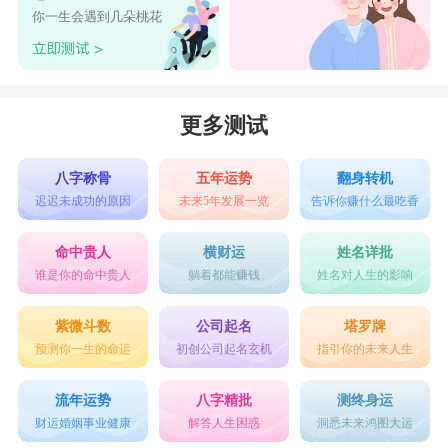
你一生会遇到几朵桃花
更多测试
八字称骨
五年运势
翻身转机
迟迟未成功的原因
未来5年发展一览
告诉你赚什么最吃香
命中贵人
横财运
姓名详批
谁是你的命中贵人
躺着都能赚钱
姓名对人生的影响
紫微斗数
公司起名
塔罗牌
预测你一生的命运
初创公司起名玄机
指引你的未来人生
流年运势
八字精批
测终身运
财运婚姻事业健康
解答人生困惑
洞悉未来鸿图大运