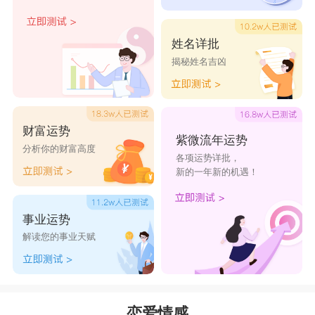
水瓶座
与双子座的性格都有些善变，这让两个
星座在一起很合拍，也许是双子座和
风象星座
有着
姓名详批
揭秘姓名吉凶
特殊的缘分。水瓶座的人具有冒险精神，而双子座
又是新鲜新奇事物的星座，所以在兴趣爱好上有诸
多的相似点，就算别人不理解双子座，还有水瓶座
财富运势
的人懂得他们的想法。
紫微流年运势
分析你的财富高度
各项运势详批，
两个星座都属于追求个性化的爱情，对待爱情
新的一年新的机遇！
的看法也不谋而合，在某种程度上来说，这两个星
座能达到完美的感情状态。水瓶座和双子座在相处
事业运势
的时候，能够第一时间察觉对方的情绪变化，因此
解读您的事业天赋
说水瓶座与双子座是非常默契的一对，时间久了会
越发珍惜对方，是惺惺相惜的伴侣。
星座乐原创文章，转载需注明出处
恋爱情感