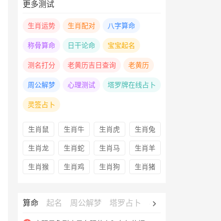
更多测试
生肖运势
生肖配对
八字算命
称骨算命
日干论命
宝宝起名
测名打分
老黄历吉日查询
老黄历
周公解梦
心理测试
塔罗牌在线占卜
灵签占卜
生肖鼠
生肖牛
生肖虎
生肖兔
生肖龙
生肖蛇
生肖马
生肖羊
生肖猴
生肖鸡
生肖狗
生肖猪
算命
起名
周公解梦
塔罗占卜
心理测试
老黄历