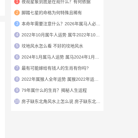
1
夜观星象到底是在观什么？有何依据
2
脚踏七星的命格为何特殊且稀有
3
本命年需要注意什么？2026年属马人必看注意事项
4
2022年10月属牛人运势 属牛2022年10月运程
5
坟地风水怎么看 不好的坟地风水
6
2024年1月属马人运势 属马2024年1月运程
7
最有可能嫁给有钱人的生肖有你吗?
8
2022年属猴人全年运势 属猴2022年运势及运程
9
79年属什么的生肖？揭秘人生运程
10
房子缺东北角风水上怎么说 房子缺东北角怎么办