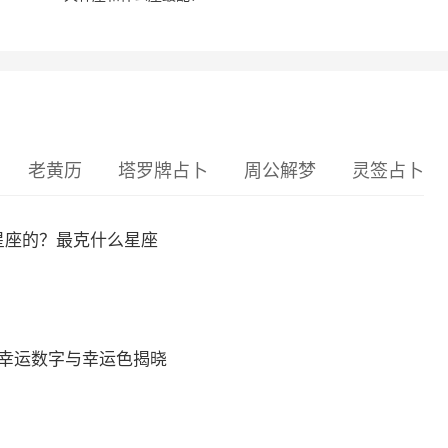
老黄历
塔罗牌占卜
周公解梦
灵签占卜
么星座的？最克什么星座
的幸运数字与幸运色揭晓