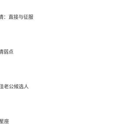
情：直接与征服
情弱点
最佳老公候选人
么星座