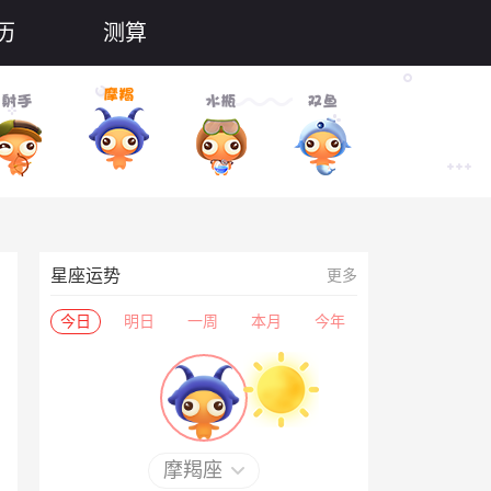
历
测算
星座运势
更多
今日
明日
一周
本月
今年
摩羯座