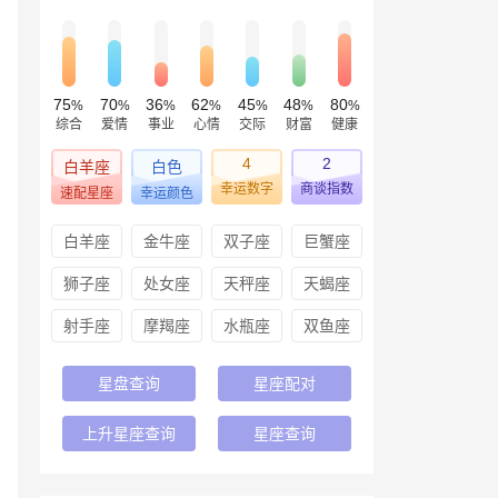
75
70
36
62
45
48
80
%
%
%
%
%
%
%
综合
爱情
事业
心情
交际
财富
健康
4
2
白羊座
白色
幸运数字
商谈指数
速配星座
幸运颜色
白羊座
金牛座
双子座
巨蟹座
狮子座
处女座
天秤座
天蝎座
射手座
摩羯座
水瓶座
双鱼座
星盘查询
星座配对
上升星座查询
星座查询