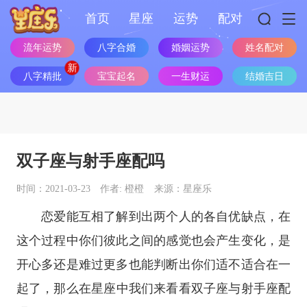
首页
星座
运势
配对
流年运势
八字合婚
婚姻运势
姓名配对
八字精批
宝宝起名
一生财运
结婚吉日
双子座与射手座配吗
时间：2021-03-23
作者: 橙橙
来源：星座乐
恋爱能互相了解到出两个人的各自优缺点，在
这个过程中你们彼此之间的感觉也会产生变化，是
开心多还是难过更多也能判断出你们适不适合在一
起了，那么在
星座
中我们来看看
双子座
与
射手座
配