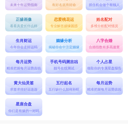
未来十年运势指南
有好名就有好命
抓住机会做个有钱人
正缘画像
恋爱桃花运
姓名配对
看看真爱长什么样
专业解答姻缘困惑
多维分析配对情况
生肖财运
姻缘分析
八字合婚
今年你会走好运吗
揭秘你命中注定姻缘
合婚指数有多高速查
每月运势
手机号码测吉凶
个人占星
精准把握每月运势吉凶
靓号在线测试
领取你的专属星盘报告
黄大仙灵签
五行起名
每月运势
求签求得好运连连
五行缺什么如何补旺
精准把握每月运势吉凶
星座合盘
你们是有缘的一对吗