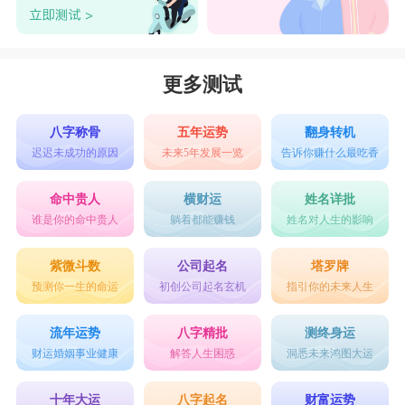
更多测试
八字称骨
五年运势
翻身转机
迟迟未成功的原因
未来5年发展一览
告诉你赚什么最吃香
命中贵人
横财运
姓名详批
谁是你的命中贵人
躺着都能赚钱
姓名对人生的影响
紫微斗数
公司起名
塔罗牌
预测你一生的命运
初创公司起名玄机
指引你的未来人生
流年运势
八字精批
测终身运
财运婚姻事业健康
解答人生困惑
洞悉未来鸿图大运
十年大运
八字起名
财富运势