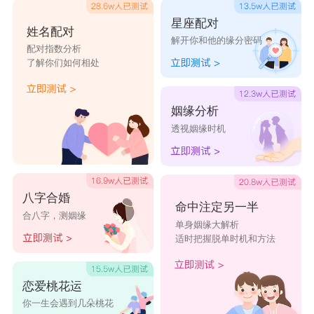
星座配对
姓名配对
解开你和他的缘分密码
配对指数分析
了解你们如何相处
姻缘分析
透视姻缘时机
八字合婚
命中注定另一半
合八字，测姻缘
单身姻缘大解析
适时把握脱单时机和方法
恋爱桃花运
你一生会遇到几朵桃花