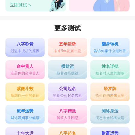
更多测试
八字称骨
五年运势
翻身转机
迟迟未成功的原因
未来5年发展一览
告诉你赚什么最吃香
命中贵人
横财运
姓名详批
谁是你的命中贵人
躺着都能赚钱
姓名对人生的影响
紫微斗数
公司起名
塔罗牌
预测你一生的命运
初创公司起名玄机
指引你的未来人生
流年运势
八字精批
测终身运
财运婚姻事业健康
解答人生困惑
洞悉未来鸿图大运
十年大运
八字起名
财富运势