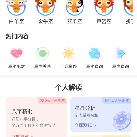
症下药一样。
白羊座
金牛座
双子座
巨蟹座
狮子
双鱼座和白羊座一个是
水象星座
一个是
火象星
热门内容
座
，两人性格特质如水火一般截然相反。双鱼座遇
事优柔寡断，喜欢逃避。白羊座行事冲动直接。虽
然两者在行事风格上差异很大，但是双鱼座那温柔
星座配对
星宿关系
上升星座
星座查询
星宿查询
体贴浪漫温暖的情怀还是深深地吸引着白羊座。只
是双鱼们那甘愿自我牺牲的无我精神总是让重视保
个人解读
护自己权利的白羊座十分无语。弱势的双鱼座对于
白羊座那冲动而富有攻击性的性子也会有点应付不
星盘分析
八字精批
来。这对处在
12星座
头和尾的星座要在一起，还需
个人星盘分析
详细八字分析，
要有所改进才行。
全方面了解你的命运情况
星座乐原创文章，转载需注明出处