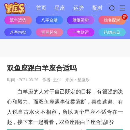
首页
星座
运势
配对
流年运势
八字合婚
婚姻运势
姓名配对
八字精批
宝宝起名
一生财运
结婚吉日
双鱼座跟白羊座合适吗
时间：2021-03-26
作者: 玊尔
来源：星座乐
白羊座
的人对于自己既定的目标，有很强的决
心和毅力。而
双鱼座
遇事优柔寡断，喜欢逃避。有
人说自古水火不相容，所以两个
星座
不适合在一
起，接下来一起看看，
双鱼座
跟
白羊座
合适吗?