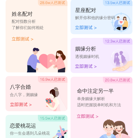
星座配对
姓名配对
解开你和他的缘分密码
配对指数分析
了解你们如何相处
姻缘分析
透视姻缘时机
八字合婚
命中注定另一半
合八字，测姻缘
单身姻缘大解析
适时把握脱单时机和方法
恋爱桃花运
你一生会遇到几朵桃花