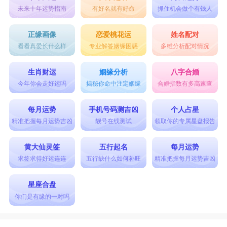
未来十年运势指南
有好名就有好命
抓住机会做个有钱人
正缘画像
恋爱桃花运
姓名配对
看看真爱长什么样
专业解答姻缘困惑
多维分析配对情况
生肖财运
姻缘分析
八字合婚
今年你会走好运吗
揭秘你命中注定姻缘
合婚指数有多高速查
每月运势
手机号码测吉凶
个人占星
精准把握每月运势吉凶
靓号在线测试
领取你的专属星盘报告
黄大仙灵签
五行起名
每月运势
求签求得好运连连
五行缺什么如何补旺
精准把握每月运势吉凶
星座合盘
你们是有缘的一对吗