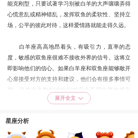
能克刚型，只要试著学习别被白羊的大声嚷嚷弄得
心慌意乱或精神错乱，发挥双鱼的柔软性、坚持立
场，公平的彼此对待，这样爱情路就能走得久远。
白羊座高高地昂着头，有吸引力，直率的态
度，敏感的双鱼座很难不接收外界的信号。这将立
即影响他们的信心。如果白羊座和双鱼座能够敞开
心扉接受对方的支持和建议，他们会有很多事情可
聊。虽然大多数时候他们对完全不同的事物感兴
展开全文
趣，但他们仍然以相邻的符号连接在一起，并且有
一种相互依靠的方式。通过他们的关系，他们需要
星座分析
了解自己的弱点，以及如何修补以使其完整。并不
是说它们完全一样，但是它们对彼此的影响就像对