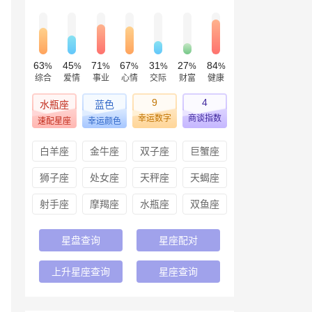
63
45
71
67
31
27
84
%
%
%
%
%
%
%
综合
爱情
事业
心情
交际
财富
健康
9
4
水瓶座
蓝色
幸运数字
商谈指数
速配星座
幸运颜色
白羊座
金牛座
双子座
巨蟹座
狮子座
处女座
天秤座
天蝎座
射手座
摩羯座
水瓶座
双鱼座
星盘查询
星座配对
上升星座查询
星座查询