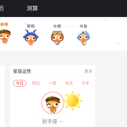
历
测算
星座运势
更多
今日
明日
一周
本月
今年
射手座