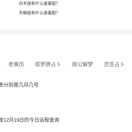
白羊座和什么座最配？
天蝎座和什么座最配？
老黄历
塔罗牌占卜
周公解梦
灵签占卜
表分别是几月几号
12月19日的今日运程查询