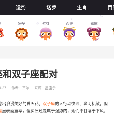
运势
塔罗
生肖
黄
座和双子座配对
-27
作者：玊尔
来源：星座乐
擦出浪漫美好的爱火花。
双子座
的人行动快速、聪明机敏，但
座
虽表面直率，但实质还是属于强势的，她们不甘落于下风，