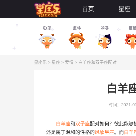
首页
星座
星座乐
>
星座
>
爱情
> 白羊座和双子座配对
白羊
时间：2021-03
白羊座
和
双子座
配对如何？彼此能够
还是属于温和的性格的
风象
星座
。而
白羊