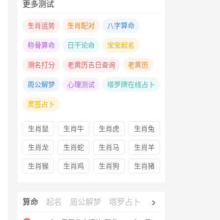
更多测试
生肖运势
生肖配对
八字算命
称骨算命
日干论命
宝宝起名
测名打分
老黄历吉日查询
老黄历
周公解梦
心理测试
塔罗牌在线占卜
灵签占卜
生肖鼠
生肖牛
生肖虎
生肖兔
生肖龙
生肖蛇
生肖马
生肖羊
生肖猴
生肖鸡
生肖狗
生肖猪
算命
起名
周公解梦
塔罗占卜
心理测试
老黄历