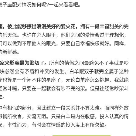
双子座配对情况如何呢?一起来看看吧。
座，彼此能够擦出浪漫美好的爱火花，
拥有一段幸福甜美的完
的乐天派。也许在旁人眼里，他们之间的爱情会过于理想化，
们可以做到不顾他人的眼光，只要自己幸福快乐就好。同样，
的新鲜感。
家来形容最为贴切了。
所有的情侣之间最避免不了事就是吵
块必然会有矛盾和冲突的发生。白羊跟双子就完全属于这种
座也算是一个闲不住的星座了，无论白羊座怎么挑衅，我就绝
经常斗嘴，只要在一起就会有吵不完的架。但是往经常吵架斗
去。
有相似的部分，因此建立一段关系并不算太难。而同样外放
够畅所欲言，交流无阻。只是白羊是内在敏感，投入认真的情
安，率性而为，有时会在情感的投入度上有所欠缺。