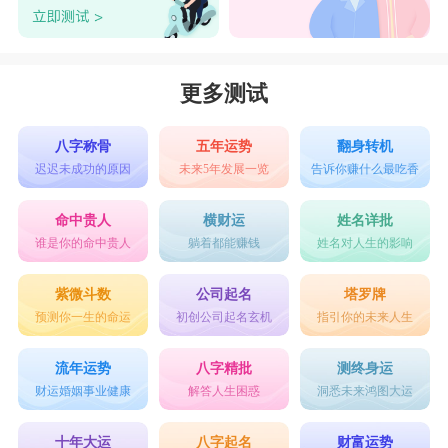
更多测试
八字称骨
五年运势
翻身转机
迟迟未成功的原因
未来5年发展一览
告诉你赚什么最吃香
命中贵人
横财运
姓名详批
谁是你的命中贵人
躺着都能赚钱
姓名对人生的影响
紫微斗数
公司起名
塔罗牌
预测你一生的命运
初创公司起名玄机
指引你的未来人生
流年运势
八字精批
测终身运
财运婚姻事业健康
解答人生困惑
洞悉未来鸿图大运
十年大运
八字起名
财富运势