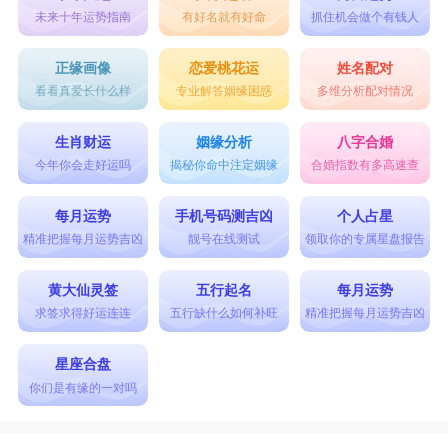
未来十年运势指南
有好名就有好命
抓住机会做个有钱人
正缘画像
恋爱桃花运
姓名配对
看看真爱长什么样
专业解答姻缘困惑
多维分析配对情况
生肖财运
姻缘分析
八字合婚
今年你会走好运吗
揭秘你命中注定姻缘
合婚指数有多高速查
每月运势
手机号码测吉凶
个人占星
精准把握每月运势吉凶
靓号在线测试
领取你的专属星盘报告
黄大仙灵签
五行起名
每月运势
求签求得好运连连
五行缺什么如何补旺
精准把握每月运势吉凶
星座合盘
你们是有缘的一对吗