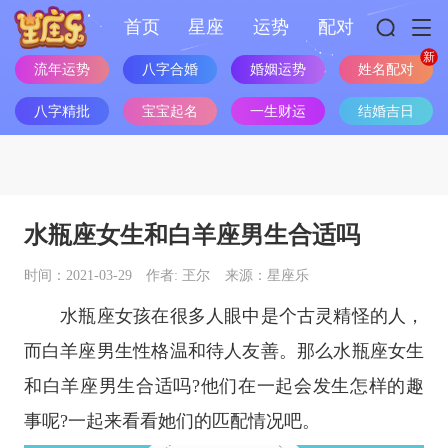
首页
星座
运势
配对
流年运势
八字合婚
婚姻运势
姓名配对
八字精批
宝宝起名
一生财运
结婚吉日
水瓶座女生和白羊座男生合适吗
时间：2021-03-29
作者: 玊尔
来源：星座乐
水瓶座
女孩在很多人眼中是个古灵精怪的人，
而
白羊座
男生性格温和待人友善。那么
水瓶座
女生
和
白羊座
男生合适吗?他们在一起会发生怎样的趣
事呢?一起来看看她们的匹配情况吧。