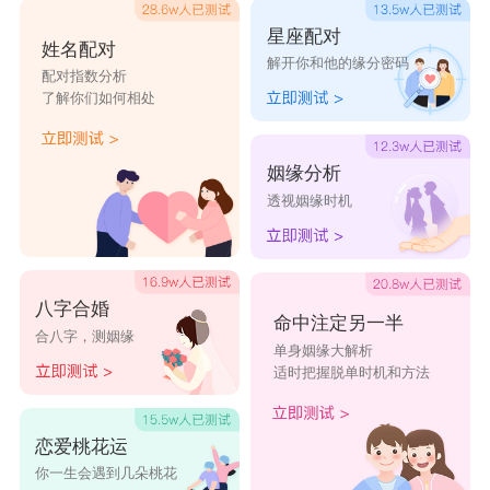
星座配对
姓名配对
解开你和他的缘分密码
配对指数分析
了解你们如何相处
姻缘分析
透视姻缘时机
八字合婚
命中注定另一半
合八字，测姻缘
单身姻缘大解析
适时把握脱单时机和方法
恋爱桃花运
你一生会遇到几朵桃花