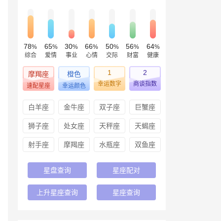
78
65
30
66
50
56
64
%
%
%
%
%
%
%
综合
爱情
事业
心情
交际
财富
健康
1
2
摩羯座
橙色
幸运数字
商谈指数
速配星座
幸运颜色
白羊座
金牛座
双子座
巨蟹座
狮子座
处女座
天秤座
天蝎座
射手座
摩羯座
水瓶座
双鱼座
星盘查询
星座配对
上升星座查询
星座查询