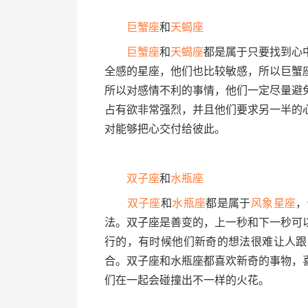
巨蟹座
和
天蝎座
巨蟹座
和
天蝎座
都是属于只要找到心
全感的星座，他们也比较敏感，所以巨蟹
所以对感情不利的事情，他们一定尽量避
占有欲非常强烈，并且他们要求另一半的
对能够把心交付给彼此。
双子座
和
水瓶座
双子座
和
水瓶座
都是属于
风象星座
，
法。双子座是善变的，上一秒和下一秒可
行的，有时候他们新奇的想法很难让人跟
合。双子座和水瓶座都喜欢新奇的事物，
们在一起会碰撞出不一样的火花。