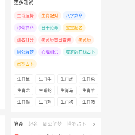
更多测试
生肖运势
生肖配对
八字算命
称骨算命
日干论命
宝宝起名
测名打分
老黄历吉日查询
老黄历
周公解梦
心理测试
塔罗牌在线占卜
灵签占卜
生肖鼠
生肖牛
生肖虎
生肖兔
生肖龙
生肖蛇
生肖马
生肖羊
生肖猴
生肖鸡
生肖狗
生肖猪
算命
起名
周公解梦
塔罗占卜
心理测试
老黄历