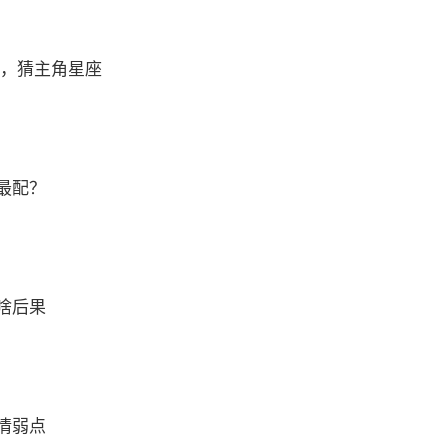
 ，猜主角星座
最配？
啥后果
情弱点