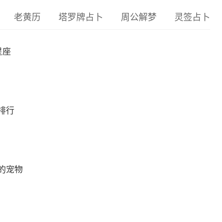
老黄历
塔罗牌占卜
周公解梦
灵签占卜
星座
排行
的宠物