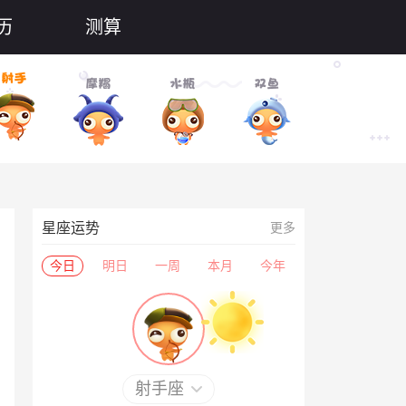
历
测算
星座运势
更多
今日
明日
一周
本月
今年
射手座