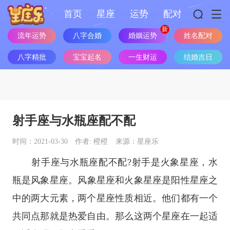
首页
星座
运势
配对
姓名配对
流年运势
八字合婚
婚姻运势
八字精批
宝宝起名
一生财运
结婚吉日
射手座与水瓶座配不配
时间：2021-03-30
作者: 橙橙
来源：星座乐
射手座
与
水瓶座
配不配?射手是
火象
星座
，水
瓶是
风象
星座
。
风象星座
和
火象星座
是阳性星座之
中的两大元素，两个星座性质相近。他们都有一个
共同点那就是热爱自由。那么这两个星座在一起适