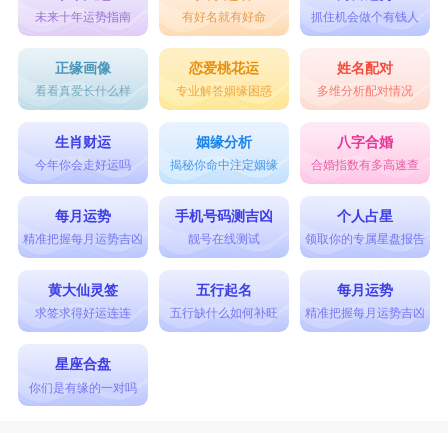
未来十年运势指南
有好名就有好命
抓住机会做个有钱人
正缘画像
恋爱桃花运
姓名配对
看看真爱长什么样
专业解答姻缘困惑
多维分析配对情况
生肖财运
姻缘分析
八字合婚
今年你会走好运吗
揭秘你命中注定姻缘
合婚指数有多高速查
每月运势
手机号码测吉凶
个人占星
精准把握每月运势吉凶
靓号在线测试
领取你的专属星盘报告
黄大仙灵签
五行起名
每月运势
求签求得好运连连
五行缺什么如何补旺
精准把握每月运势吉凶
星座合盘
你们是有缘的一对吗