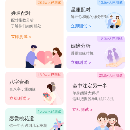
星座配对
姓名配对
解开你和他的缘分密码
配对指数分析
了解你们如何相处
姻缘分析
透视姻缘时机
八字合婚
命中注定另一半
合八字，测姻缘
单身姻缘大解析
适时把握脱单时机和方法
恋爱桃花运
你一生会遇到几朵桃花