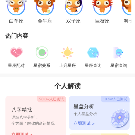
瓶追求的是自身精神的独立，而射手是不愿意受到
约束，一生都对新鲜事物充满好奇。水瓶对真实性
白羊座
金牛座
双子座
巨蟹座
狮子
情坚定不移，而射手偏爱阳光又善良。水瓶和射手
热门内容
在爱情里，一定要透过表面去理解对方的真实的内
心，理解尊重彼此的个性特点，达到平衡而非束
缚，然后甜蜜并轻松地相爱吧。
星座配对
星宿关系
上升星座
星座查询
星宿查询
星座乐原创文章，转载需注明出处
个人解读
星盘分析
八字精批
个人星盘分析
详细八字分析，
全方面了解你的命运情况