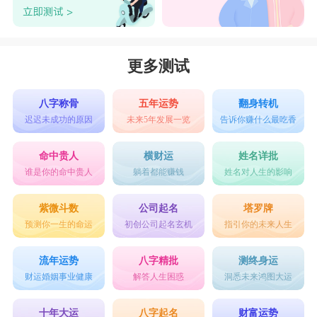
更多测试
八字称骨
五年运势
翻身转机
迟迟未成功的原因
未来5年发展一览
告诉你赚什么最吃香
命中贵人
横财运
姓名详批
谁是你的命中贵人
躺着都能赚钱
姓名对人生的影响
紫微斗数
公司起名
塔罗牌
预测你一生的命运
初创公司起名玄机
指引你的未来人生
流年运势
八字精批
测终身运
财运婚姻事业健康
解答人生困惑
洞悉未来鸿图大运
十年大运
八字起名
财富运势