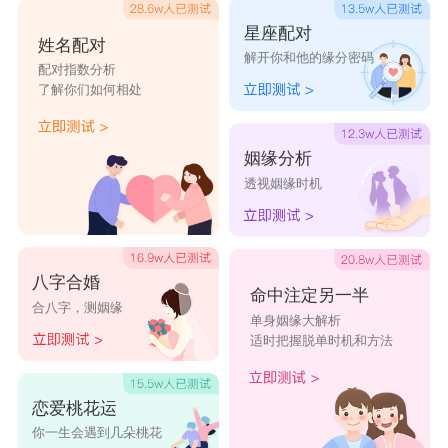
星座配对
姓名配对
解开你和他的缘分密码
配对指数分析
了解你们如何相处
姻缘分析
透视姻缘时机
八字合婚
命中注定另一半
合八字，测姻缘
单身姻缘大解析
适时把握脱单时机和方法
恋爱桃花运
你一生会遇到几朵桃花