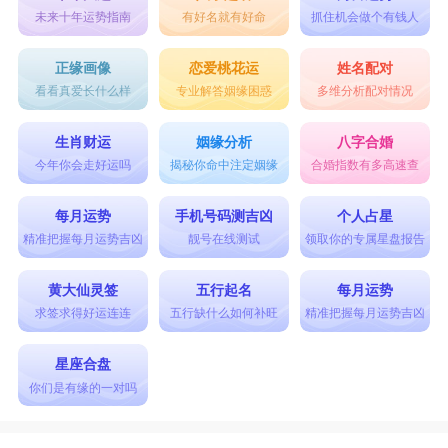
未来十年运势指南
有好名就有好命
抓住机会做个有钱人
正缘画像
恋爱桃花运
姓名配对
看看真爱长什么样
专业解答姻缘困惑
多维分析配对情况
生肖财运
姻缘分析
八字合婚
今年你会走好运吗
揭秘你命中注定姻缘
合婚指数有多高速查
每月运势
手机号码测吉凶
个人占星
精准把握每月运势吉凶
靓号在线测试
领取你的专属星盘报告
黄大仙灵签
五行起名
每月运势
求签求得好运连连
五行缺什么如何补旺
精准把握每月运势吉凶
星座合盘
你们是有缘的一对吗