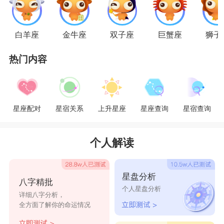
补，但实际上是很难搭调的组合。射手需要自由自
在的空间，而巨蟹需要令人舒适的家庭，两者之
白羊座
金牛座
双子座
巨蟹座
狮子
间，经常会滋生矛盾。
热门内容
星座乐原创文章，转载需注明出处
星座配对
星宿关系
上升星座
星座查询
星宿查询
个人解读
星盘分析
八字精批
个人星盘分析
详细八字分析，
全方面了解你的命运情况