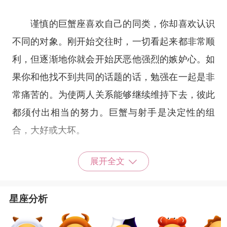
谨慎的巨蟹座喜欢自己的同类，你却喜欢认识
不同的对象。刚开始交往时，一切看起来都非常顺
利，但逐渐地你就会开始厌恶他强烈的嫉妒心。如
果你和他找不到共同的话题的话，勉强在一起是非
常痛苦的。为使两人关系能够继续维持下去，彼此
都须付出相当的努力。巨蟹与射手是决定性的组
合，大好或大坏。
展开全文
巨蟹座和射手座是两个极端的典型。巨蟹属于
星座分析
家居型，而射手则属户外型。巨蟹敏感，射手神经
大条。蟹子闷，射手放，看起来似乎各司其所或互