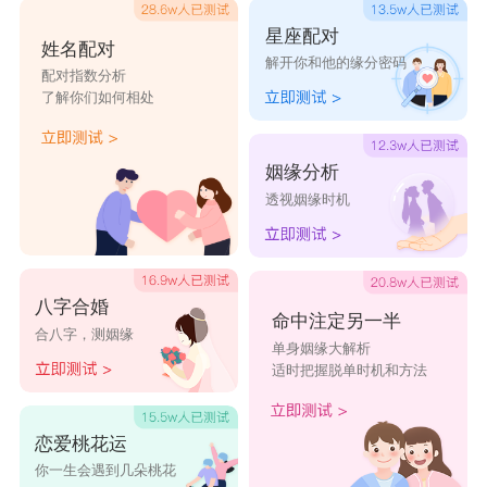
星座配对
姓名配对
解开你和他的缘分密码
配对指数分析
了解你们如何相处
姻缘分析
透视姻缘时机
八字合婚
命中注定另一半
合八字，测姻缘
单身姻缘大解析
适时把握脱单时机和方法
恋爱桃花运
你一生会遇到几朵桃花