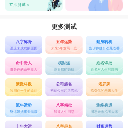
更多测试
八字称骨
五年运势
翻身转机
迟迟未成功的原因
未来5年发展一览
告诉你赚什么最吃香
命中贵人
横财运
姓名详批
谁是你的命中贵人
躺着都能赚钱
姓名对人生的影响
紫微斗数
公司起名
塔罗牌
预测你一生的命运
初创公司起名玄机
指引你的未来人生
流年运势
八字精批
测终身运
财运婚姻事业健康
解答人生困惑
洞悉未来鸿图大运
十年大运
八字起名
财富运势