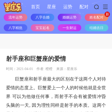
首页
星座
运势
配对
流年运势
八字合婚
婚姻运势
姓名配对
八字精批
宝宝起名
一生财运
结婚吉日
射手座和巨蟹座的爱情
时间：2021-04-01
作者: 橙橙
来源：星座乐
巨蟹座
和
射手座
最大的区别在于这两个人对待
爱情的态度上。巨蟹爱上一个人的时候他就是全世
界 可以为他做任何事，而射手不会有被爱情冲昏
头脑的一天, 因为理性同样是射手的本质。这两个