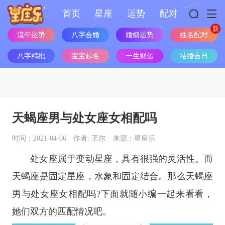
首页
星座
运势
配对
流年运势
八字合婚
婚姻运势
姓名配对
八字精批
宝宝起名
一生财运
结婚吉日
天蝎座男与处女座女相配吗
时间：2021-04-06
作者: 玊尔
来源：星座乐
处女座
属于变动
星座
，具有很强的灵活性。而
天蝎座
是固定
星座
，水象和固定结合。那么
天蝎座
男与
处女座
女相配吗?下面就随小编一起来看看，
她们双方的匹配情况吧。