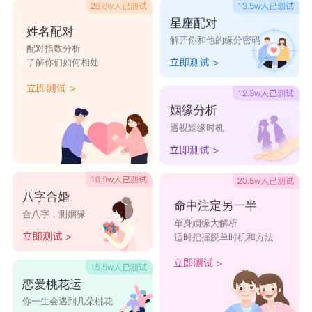
星座配对
姓名配对
解开你和他的缘分密码
配对指数分析
了解你们如何相处
姻缘分析
透视姻缘时机
八字合婚
命中注定另一半
合八字，测姻缘
单身姻缘大解析
适时把握脱单时机和方法
恋爱桃花运
你一生会遇到几朵桃花