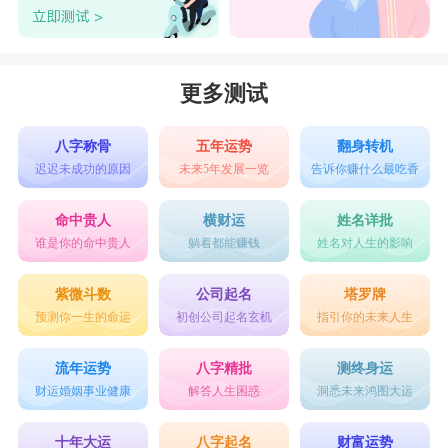
更多测试
八字称骨
五年运势
翻身转机
迟迟未成功的原因
未来5年发展一览
告诉你赚什么最吃香
命中贵人
横财运
姓名详批
谁是你的命中贵人
躺着都能赚钱
姓名对人生的影响
紫微斗数
公司起名
塔罗牌
预测你一生的命运
初创公司起名玄机
指引你的未来人生
流年运势
八字精批
测终身运
财运婚姻事业健康
解答人生困惑
洞悉未来鸿图大运
十年大运
八字起名
财富运势