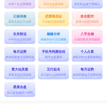
未来十年运势指南
有好名就有好命
抓住机会做个有钱人
正缘画像
恋爱桃花运
姓名配对
看看真爱长什么样
专业解答姻缘困惑
多维分析配对情况
生肖财运
姻缘分析
八字合婚
今年你会走好运吗
揭秘你命中注定姻缘
合婚指数有多高速查
每月运势
手机号码测吉凶
个人占星
精准把握每月运势吉凶
靓号在线测试
领取你的专属星盘报告
黄大仙灵签
五行起名
每月运势
求签求得好运连连
五行缺什么如何补旺
精准把握每月运势吉凶
星座合盘
你们是有缘的一对吗