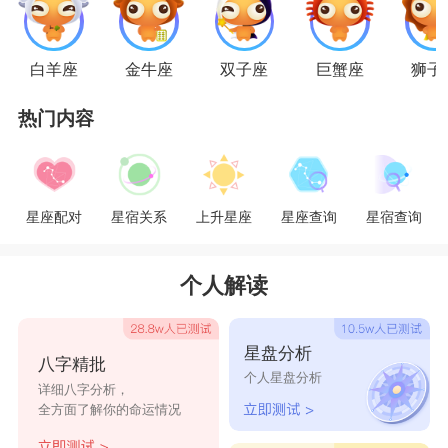
还是有进步空间的。由于天蝎座和处女座都是阴性
星座的人，双方性格本身就很内敛，他们为人沉默
白羊座
金牛座
双子座
巨蟹座
狮子
寡言，总是很沉闷，所以两个人的相处可以多点交
热门内容
流，这样你们之间才能够互相发现不足之处，那样
你们的感情无疑就是锦上添花了。
星座乐原创文章，转载需注明出处
星座配对
星宿关系
上升星座
星座查询
星宿查询
个人解读
星盘分析
八字精批
个人星盘分析
详细八字分析，
全方面了解你的命运情况