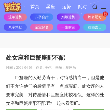
首页
星座
运势
配对
姓名配对
流年运势
八字合婚
婚姻运势
八字精批
宝宝起名
一生财运
结婚吉日
处女座和巨蟹座配不配
时间：2021-04-06
作者: 玊尔
来源：星座乐
巨蟹座
的人勤劳肯干，对待感情专一，但是他
们不允许他们的感情里有一点点瑕疵。
处女座
的人
要求完美，对待感情和
巨蟹座
比较相似。这样的
处
女座
和巨蟹座配不配呢?一起来看看吧。