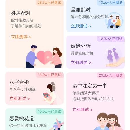
星座配对
姓名配对
解开你和他的缘分密码
配对指数分析
了解你们如何相处
姻缘分析
透视姻缘时机
八字合婚
命中注定另一半
合八字，测姻缘
单身姻缘大解析
适时把握脱单时机和方法
恋爱桃花运
你一生会遇到几朵桃花