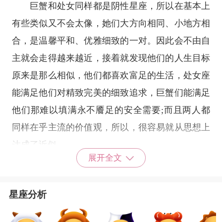
巨蟹和处女同样都是阴性星座，所以在基本上
有些类似又不会太像，她们大方向相同、小地方相
合，是温馨平和、优雅细致的一对。因此会不由自
主就会走得越来越近，接着就发现他们的人生目标
原来是那么相似，他们都喜欢富足的生活，处女座
能满足他们对精致完美的细致追求，巨蟹们能满足
他们那难以填满永不餍足的安全需要;而且两人都
同样在乎主流的价值观，所以，很容易就从思想上
达成了近似。
展开全文
巨蟹座和处女座在感情上都是比较慢热的类
星座分析
型，一个缺乏安全感和信任感，一个又太过苛求，
对待感情也希望能够精益求精，因此，彼此都是对