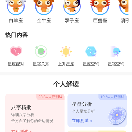
感情谨慎小心，认真负责的类型，虽然在一起会较
为安心，但有时又显得有些放不开，容易太过迁就
白羊座
金牛座
双子座
巨蟹座
狮子
对方而忽视自身的需求和想法。希望二者能够在感
热门内容
情中找到最和谐自在的相处模式，不要白白消耗双
方的默契。
星座乐原创文章，转载需注明出处
星座配对
星宿关系
上升星座
星座查询
星宿查询
个人解读
星盘分析
八字精批
个人星盘分析
详细八字分析，
全方面了解你的命运情况