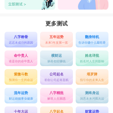
更多测试
八字称骨
五年运势
翻身转机
迟迟未成功的原因
未来5年发展一览
告诉你赚什么最吃香
命中贵人
横财运
姓名详批
谁是你的命中贵人
躺着都能赚钱
姓名对人生的影响
紫微斗数
公司起名
塔罗牌
预测你一生的命运
初创公司起名玄机
指引你的未来人生
流年运势
八字精批
测终身运
财运婚姻事业健康
解答人生困惑
洞悉未来鸿图大运
十年大运
八字起名
财富运势