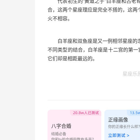
代表初生的“黄道之子”白羊座和古老轮
合，这两个星座理应是完全不搭的，这两
火不相容。
白羊座和双鱼座是又一例相邻星座的恋
不同类型的结合，白羊座是十二宫的第一
它们却是相距最远的。
星座乐
正缘画像
八字合婚
你的正缘长什么样
结婚必备
你和ta的合婚指数有多高？