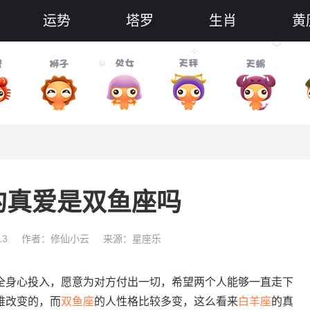
运势
塔罗
生肖
黄
的真爱是双鱼座吗
13
作者：修仙小云
来源：星座乐
身心投入，愿意为对方付出一切，希望两个人能够一直走下
难改变的，而
双鱼座
的人性格比较多变，这么看来
白羊座
的真