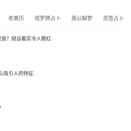
老黄历
塔罗牌占卜
周公解梦
灵签占卜
么星座？财运着实令人眼红
么吸引人的特征
？