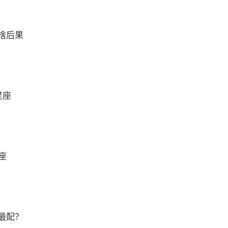
啥后果
星座
座
最配？