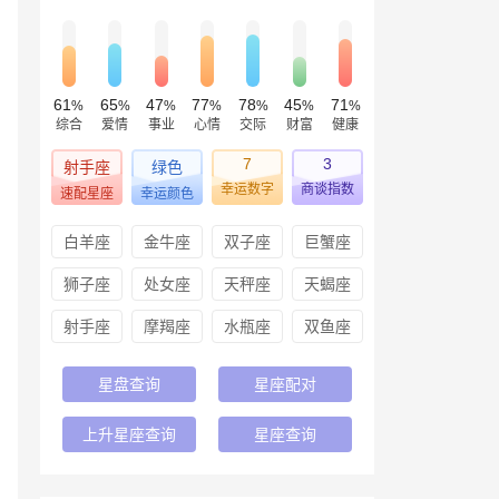
61
65
47
77
78
45
71
%
%
%
%
%
%
%
综合
爱情
事业
心情
交际
财富
健康
7
3
射手座
绿色
幸运数字
商谈指数
速配星座
幸运颜色
白羊座
金牛座
双子座
巨蟹座
狮子座
处女座
天秤座
天蝎座
射手座
摩羯座
水瓶座
双鱼座
星盘查询
星座配对
上升星座查询
星座查询