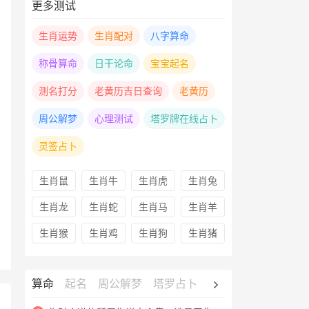
更多测试
生肖运势
生肖配对
八字算命
称骨算命
日干论命
宝宝起名
测名打分
老黄历吉日查询
老黄历
周公解梦
心理测试
塔罗牌在线占卜
灵签占卜
生肖鼠
生肖牛
生肖虎
生肖兔
生肖龙
生肖蛇
生肖马
生肖羊
生肖猴
生肖鸡
生肖狗
生肖猪
算命
起名
周公解梦
塔罗占卜
心理测试
老黄历