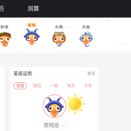
历
测算
星座运势
更多
今日
明日
一周
本月
今年
摩羯座