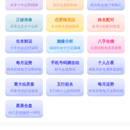
未来十年运势指南
有好名就有好命
抓住机会做个有钱人
正缘画像
恋爱桃花运
姓名配对
看看真爱长什么样
专业解答姻缘困惑
多维分析配对情况
生肖财运
姻缘分析
八字合婚
今年你会走好运吗
揭秘你命中注定姻缘
合婚指数有多高速查
每月运势
手机号码测吉凶
个人占星
精准把握每月运势吉凶
靓号在线测试
领取你的专属星盘报告
黄大仙灵签
五行起名
每月运势
求签求得好运连连
五行缺什么如何补旺
精准把握每月运势吉凶
星座合盘
你们是有缘的一对吗