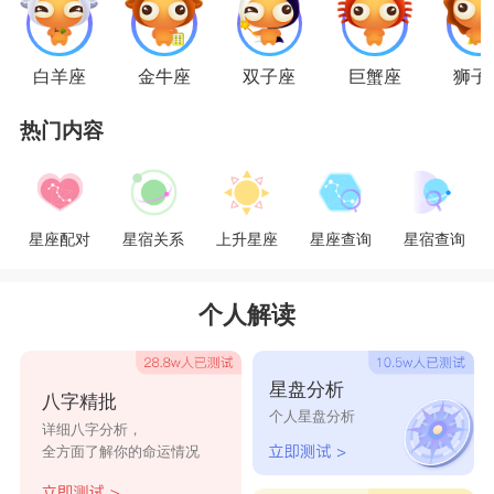
着圆转如意，相辅相成的妙用，两位是一对美与爱
的组合。
白羊座
金牛座
双子座
巨蟹座
狮子
热门内容
需要注意的是，由于两个
星座
都是比较被动的
类型，所以更为踏实的金牛女就需要配合一点浪漫
多情的双鱼男。在恋爱中，如果双鱼男给你制造惊
星座配对
星宿关系
上升星座
星座查询
星宿查询
喜和浪漫的时候，一定不要觉得幼稚又浪费钱，这
是他们的心意，希望你能感受到他对你的爱意，也
个人解读
能感受到两个人恋爱的幸福氛围。所以金牛女的配
合对于两个人的情感发展是十分必要的。两个人在
星盘分析
八字精批
一起虽然有很多分歧和意见上的不同，但是两个人
个人星盘分析
详细八字分析，
静下心来好好沟通，多换位思考，交换彼此的想法
全方面了解你的命运情况
和意见，才是最重要的。