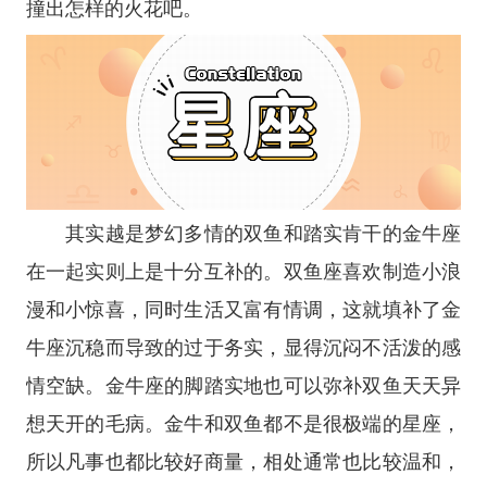
撞出怎样的火花吧。
其实越是梦幻多情的双鱼和踏实肯干的
金牛座
在一起实则上是十分互补的。
双鱼座
喜欢制造小浪
漫和小惊喜，同时生活又富有情调，这就填补了金
牛座沉稳而导致的过于务实，显得沉闷不活泼的感
情空缺。金牛座的脚踏实地也可以弥补双鱼天天异
想天开的毛病。金牛和双鱼都不是很极端的
星座
，
所以凡事也都比较好商量，相处通常也比较温和，