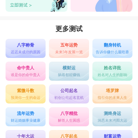
更多测试
八字称骨
五年运势
翻身转机
迟迟未成功的原因
未来5年发展一览
告诉你赚什么最吃香
命中贵人
横财运
姓名详批
谁是你的命中贵人
躺着都能赚钱
姓名对人生的影响
紫微斗数
公司起名
塔罗牌
预测你一生的命运
初创公司起名玄机
指引你的未来人生
流年运势
八字精批
测终身运
财运婚姻事业健康
解答人生困惑
洞悉未来鸿图大运
十年大运
八字起名
财富运势