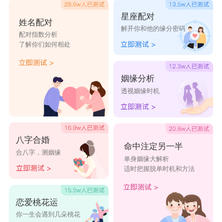
星座配对
姓名配对
解开你和他的缘分密码
配对指数分析
了解你们如何相处
姻缘分析
透视姻缘时机
八字合婚
命中注定另一半
合八字，测姻缘
单身姻缘大解析
适时把握脱单时机和方法
恋爱桃花运
你一生会遇到几朵桃花