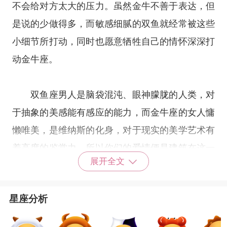
不会给对方太大的压力。虽然金牛不善于表达，但
是说的少做得多，而敏感细腻的双鱼就经常被这些
小细节所打动，同时也愿意牺牲自己的情怀深深打
动金牛座。
双鱼座男人是脑袋混沌、眼神朦胧的人类，对
于抽象的美感能有感应的能力，而金牛座的女人慵
懒唯美，是维纳斯的化身，对于现实的美学艺术有
着高度的鉴赏力，所以你们的爱情便是建筑在这一
展开全文
阴一阳的美好感觉之上;金牛可以学习双鱼的形而
上的感受能力，避免过于感官物质的浅薄;而双鱼
星座分析
恰巧可以观摩金牛稳健实际踏实的表现，减少迷糊
梦幻的空泛，彼此的互动就像打太极拳一般，呈现