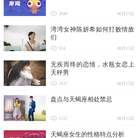
2040
08月15日
湾湾女神陈妍希如何打败情敌
们
934
08月15日
无疾而终的恋情，水瓶女恋上
天秤男
1037
08月15日
盘点与天蝎座相处禁忌
1322
08月15日
天蝎座女生的性格特点分析