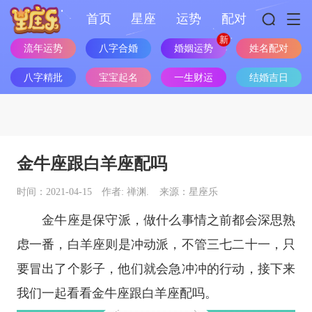
首页
星座
运势
配对
婚姻运势
流年运势
八字合婚
姓名配对
八字精批
宝宝起名
一生财运
结婚吉日
金牛座跟白羊座配吗
时间：2021-04-15
作者: 禅渊.
来源：星座乐
金牛座
是保守派，做什么事情之前都会深思熟
虑一番，
白羊座
则是冲动派，不管三七二十一，只
要冒出了个影子，他们就会急冲冲的行动，接下来
我们一起看看
金牛座
跟
白羊座
配吗。