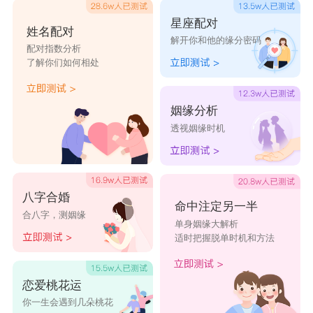
星座配对
姓名配对
解开你和他的缘分密码
配对指数分析
了解你们如何相处
姻缘分析
透视姻缘时机
八字合婚
命中注定另一半
合八字，测姻缘
单身姻缘大解析
适时把握脱单时机和方法
恋爱桃花运
你一生会遇到几朵桃花