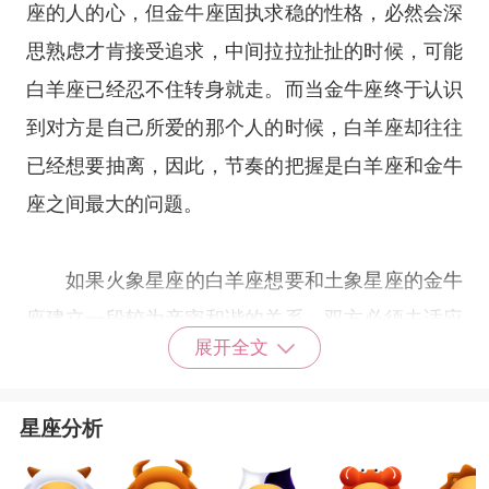
座的人的心，但金牛座固执求稳的性格，必然会深
思熟虑才肯接受追求，中间拉拉扯扯的时候，可能
白羊座已经忍不住转身就走。而当金牛座终于认识
到对方是自己所爱的那个人的时候，白羊座却往往
已经想要抽离，因此，节奏的把握是白羊座和金牛
座之间最大的问题。
如果
火象星座
的白羊座想要和
土象星座
的金牛
座建立一段较为亲密和谐的关系，双方必须去适应
展开全文
对方的性格，调整自己的步伐，让彼此互动的频率
和表达的习惯尽量趋于一致。风风火火的白羊需要
星座分析
去等待慢热的金牛，而金牛对于习惯当前锋的白羊
应该给予更多的鼓励和好评，让白羊明白你有看到