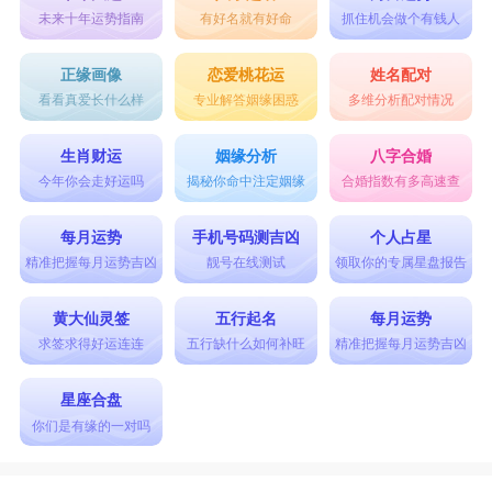
未来十年运势指南
有好名就有好命
抓住机会做个有钱人
正缘画像
恋爱桃花运
姓名配对
看看真爱长什么样
专业解答姻缘困惑
多维分析配对情况
生肖财运
姻缘分析
八字合婚
今年你会走好运吗
揭秘你命中注定姻缘
合婚指数有多高速查
每月运势
手机号码测吉凶
个人占星
精准把握每月运势吉凶
靓号在线测试
领取你的专属星盘报告
黄大仙灵签
五行起名
每月运势
求签求得好运连连
五行缺什么如何补旺
精准把握每月运势吉凶
星座合盘
你们是有缘的一对吗