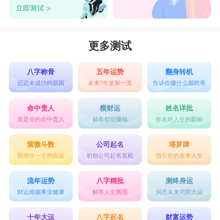
更多测试
八字称骨
五年运势
翻身转机
迟迟未成功的原因
未来5年发展一览
告诉你赚什么最吃香
命中贵人
横财运
姓名详批
谁是你的命中贵人
躺着都能赚钱
姓名对人生的影响
紫微斗数
公司起名
塔罗牌
预测你一生的命运
初创公司起名玄机
指引你的未来人生
流年运势
八字精批
测终身运
财运婚姻事业健康
解答人生困惑
洞悉未来鸿图大运
十年大运
八字起名
财富运势