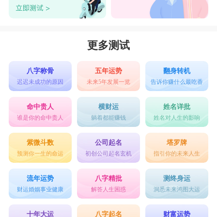
更多测试
八字称骨
五年运势
翻身转机
迟迟未成功的原因
未来5年发展一览
告诉你赚什么最吃香
命中贵人
横财运
姓名详批
谁是你的命中贵人
躺着都能赚钱
姓名对人生的影响
紫微斗数
公司起名
塔罗牌
预测你一生的命运
初创公司起名玄机
指引你的未来人生
流年运势
八字精批
测终身运
财运婚姻事业健康
解答人生困惑
洞悉未来鸿图大运
十年大运
八字起名
财富运势