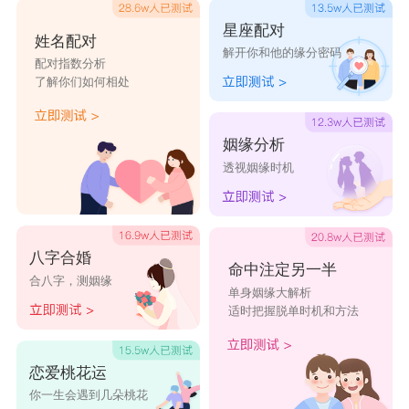
星座配对
姓名配对
解开你和他的缘分密码
配对指数分析
了解你们如何相处
姻缘分析
透视姻缘时机
八字合婚
命中注定另一半
合八字，测姻缘
单身姻缘大解析
适时把握脱单时机和方法
恋爱桃花运
你一生会遇到几朵桃花