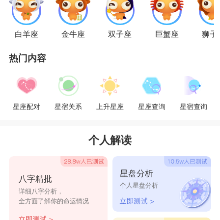
的认错其实算不了什么，
狮子座
也不必看得那么
重，有时候果断认错说不定还更能取得
巨蟹座
的认
白羊座
金牛座
双子座
巨蟹座
狮子
可呢。感性是你们共同的语言，两人都是温柔体
热门内容
贴、善解人意的，所以有矛盾都会很容易调和。
星座乐原创文章，转载需注明出处
星座配对
星宿关系
上升星座
星座查询
星宿查询
个人解读
星盘分析
八字精批
个人星盘分析
详细八字分析，
全方面了解你的命运情况