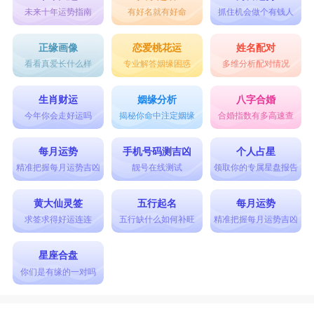
未来十年运势指南
有好名就有好命
抓住机会做个有钱人
正缘画像
恋爱桃花运
姓名配对
看看真爱长什么样
专业解答姻缘困惑
多维分析配对情况
生肖财运
姻缘分析
八字合婚
今年你会走好运吗
揭秘你命中注定姻缘
合婚指数有多高速查
每月运势
手机号码测吉凶
个人占星
精准把握每月运势吉凶
靓号在线测试
领取你的专属星盘报告
黄大仙灵签
五行起名
每月运势
求签求得好运连连
五行缺什么如何补旺
精准把握每月运势吉凶
星座合盘
你们是有缘的一对吗