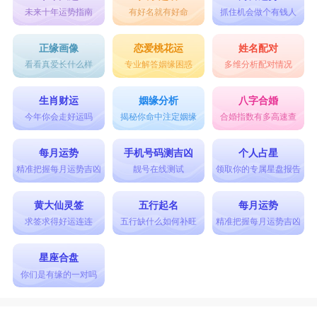
未来十年运势指南
有好名就有好命
抓住机会做个有钱人
正缘画像
恋爱桃花运
姓名配对
看看真爱长什么样
专业解答姻缘困惑
多维分析配对情况
生肖财运
姻缘分析
八字合婚
今年你会走好运吗
揭秘你命中注定姻缘
合婚指数有多高速查
每月运势
手机号码测吉凶
个人占星
精准把握每月运势吉凶
靓号在线测试
领取你的专属星盘报告
黄大仙灵签
五行起名
每月运势
求签求得好运连连
五行缺什么如何补旺
精准把握每月运势吉凶
星座合盘
你们是有缘的一对吗