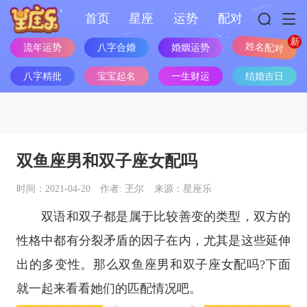
首页
星座
运势
配对
流年运势
八字合婚
婚姻运势
姓名配对
八字精批
宝宝起名
一生财运
结婚吉日
双鱼座男和双子座女配吗
时间：2021-04-20
作者: 玊尔
来源：星座乐
双语和双子都是属于比较善变的类型，双方的
性格中都有分裂矛盾的因子在内，尤其是这些延伸
出的多变性。那么
双鱼座
男和
双子座
女配吗?下面
就一起来看看她们的匹配情况吧。