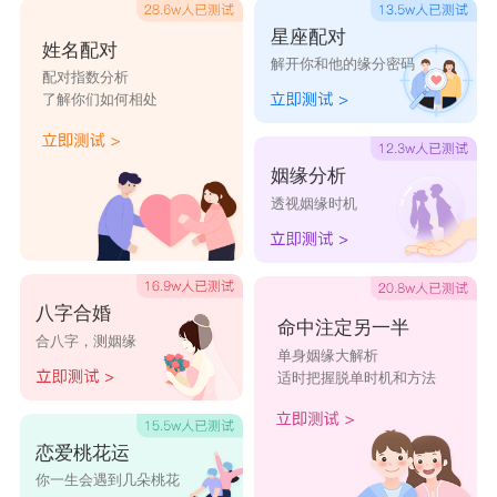
星座配对
姓名配对
解开你和他的缘分密码
配对指数分析
了解你们如何相处
姻缘分析
透视姻缘时机
八字合婚
命中注定另一半
合八字，测姻缘
单身姻缘大解析
适时把握脱单时机和方法
恋爱桃花运
你一生会遇到几朵桃花