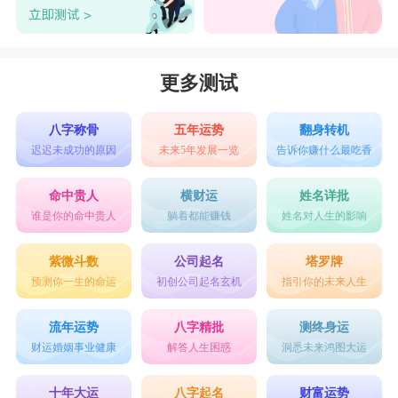
更多测试
八字称骨
五年运势
翻身转机
迟迟未成功的原因
未来5年发展一览
告诉你赚什么最吃香
命中贵人
横财运
姓名详批
谁是你的命中贵人
躺着都能赚钱
姓名对人生的影响
紫微斗数
公司起名
塔罗牌
预测你一生的命运
初创公司起名玄机
指引你的未来人生
流年运势
八字精批
测终身运
财运婚姻事业健康
解答人生困惑
洞悉未来鸿图大运
十年大运
八字起名
财富运势