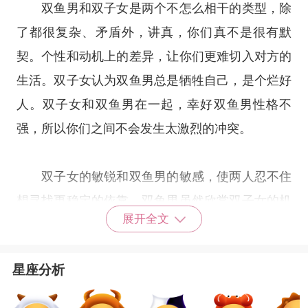
双鱼男和双子女是两个不怎么相干的类型，除
了都很复杂、矛盾外，讲真，你们真不是很有默
契。个性和动机上的差异，让你们更难切入对方的
生活。双子女认为双鱼男总是牺牲自己，是个烂好
人。双子女和双鱼男在一起，幸好双鱼男性格不
强，所以你们之间不会发生太激烈的冲突。
双子女的敏锐和双鱼男的敏感，使两人忍不住
想寻找更稳定的依靠。双鱼男虽然欣赏双子女的机
展开全文
智灵敏，但又抓不着双子女的想法。双子女的双重
性格加上双鱼男的复杂个性，使你们陷入微妙而复
星座分析
杂的情况。但双鱼男和双子女都有善变和喜好自由
的特质，还是有机会成为一对佳人眷侣。