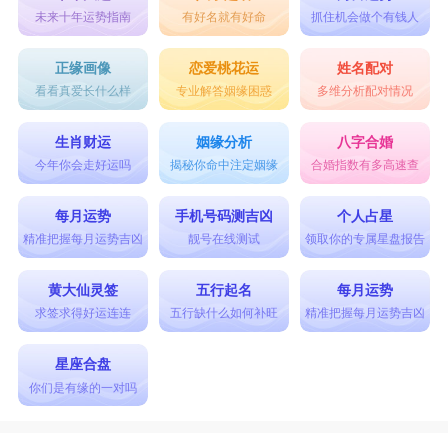
未来十年运势指南
有好名就有好命
抓住机会做个有钱人
正缘画像
恋爱桃花运
姓名配对
看看真爱长什么样
专业解答姻缘困惑
多维分析配对情况
生肖财运
姻缘分析
八字合婚
今年你会走好运吗
揭秘你命中注定姻缘
合婚指数有多高速查
每月运势
手机号码测吉凶
个人占星
精准把握每月运势吉凶
靓号在线测试
领取你的专属星盘报告
黄大仙灵签
五行起名
每月运势
求签求得好运连连
五行缺什么如何补旺
精准把握每月运势吉凶
星座合盘
你们是有缘的一对吗