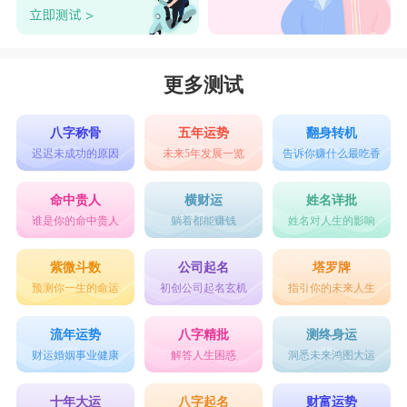
双鱼男和水瓶女在同一座城市发展，还可以在
一起，可是到了另一座城市，那就容易出问题了。
双鱼男的感情很深，巴不得每天都在一起，而水瓶
更多测试
女则是个爱玩的人，他们的思想很单纯，很现实，
所以他们的爱情永远都不会表露出来。
八字称骨
五年运势
翻身转机
迟迟未成功的原因
未来5年发展一览
告诉你赚什么最吃香
双鱼男很难相信水瓶女对自己的感情不会改
变，双鱼男的性格比较敏感，也比较容易胡思乱
命中贵人
横财运
姓名详批
谁是你的命中贵人
躺着都能赚钱
姓名对人生的影响
想。
以上是双鱼座和水瓶座配对指数的全部内容。
紫微斗数
公司起名
塔罗牌
预测你一生的命运
初创公司起名玄机
指引你的未来人生
星座乐原创文章，转载需注明出处
流年运势
八字精批
测终身运
财运婚姻事业健康
解答人生困惑
洞悉未来鸿图大运
十年大运
八字起名
财富运势