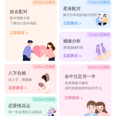
水瓶座和双鱼座要建立起一种更加和谐的关
星座配对
姓名配对
解开你和他的缘分密码
系，就是要花更多的时间去了解彼此，也要更全面
配对指数分析
了解你们如何相处
真实的展现自己来让对方了解。不要把自己的想法
当成一种假设，特别是喜欢幻想的双鱼，为了更好
姻缘分析
地理解水瓶座，最好是在实际生活中和他们交流，
透视姻缘时机
并且适当地配合水瓶座的节奏。
除此以外，双鱼座还应保持个性的独立，双鱼
座要始终有自己的思想，不能为了他人的喜好而放
八字合婚
命中注定另一半
合八字，测姻缘
弃自己的想法，水瓶座的人不能容忍自己的目标是
单身姻缘大解析
适时把握脱单时机和方法
没有个性的人，他们要的是有自己的思想和主意的
人。在每天和他们交往时，要尽早地让水瓶座对双
恋爱桃花运
鱼座感兴趣。
你一生会遇到几朵桃花