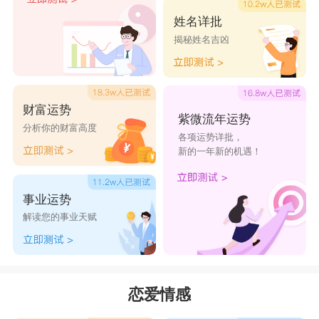
人来说，他们的思想非常微妙和敏感。因此，当他
姓名详批
揭秘姓名吉凶
们面对周围的事情时，他们总是可以保持一种相对
平静的态度来观察周围的事情，这样他们就可以避
免很多问题。
财富运势
3、此外，双鱼座男人本身就是一个非常聪明
紫微流年运势
分析你的财富高度
各项运势详批，
的人。他有很好的思维能力，可以让水瓶座女孩在
新的一年新的机遇！
学习中不断提高自己的技能和技能。这样，就更容
易得到别人的青睐和印象。
事业运势
4、因此，如果你能成为一对夫妇，这意味着
解读您的事业天赋
你们俩的性格也属于互补的类型。你们俩都会认为
生活非常重要，不会太关心太多的事情。所以你们
两个是天生的组合，无论对方做什么都很顺利。
恋爱情感
双鱼和水瓶座的相处之道：