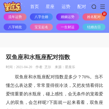
首页
星座
运势
配对
流年运势
八字合婚
婚姻运势
姓名配对
八字精批
宝宝起名
一生财运
结婚吉日
双鱼座和水瓶座配对指数
时间：2021-04-20
作者: 玊尔
来源：星座乐
双鱼座
和
水瓶座
配对指数是多少？70%。当不
懂怎么表达爱，常常显得很冷淡，又把友情看得比
爱情重要的
水瓶座
，碰上感性，会无条件的宠着爱
人的双鱼，会怎样呢?下面就一起来看看，
双鱼座