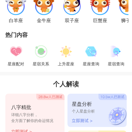
白羊座
金牛座
双子座
巨蟹座
狮子
热门内容
小编还有更多有关双鱼座和水瓶座的内容进行
分享。
水瓶座男生和双鱼座女生合适吗?
星座配对
星宿关系
上升星座
星座查询
星宿查询
1、从星座学的角度来看，两个人不适合成为
恋人，因为他们的感情会有很多不确定性。如果你
个人解读
想建立一段稳定的关系，双方都必须有很强的包容
性。所以当这两个人结合在一起时，他们的关系就
星盘分析
八字精批
会变得非常和谐。
个人星盘分析
详细八字分析，
2、虽然双鱼座男孩和水瓶座女孩之间没有吸
全方面了解你的命运情况
引力，但这是一种很好的表达方式。对于水瓶座的