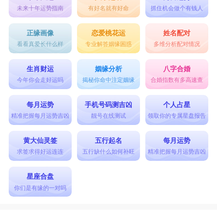
未来十年运势指南
有好名就有好命
抓住机会做个有钱人
正缘画像
恋爱桃花运
姓名配对
看看真爱长什么样
专业解答姻缘困惑
多维分析配对情况
生肖财运
姻缘分析
八字合婚
今年你会走好运吗
揭秘你命中注定姻缘
合婚指数有多高速查
每月运势
手机号码测吉凶
个人占星
精准把握每月运势吉凶
靓号在线测试
领取你的专属星盘报告
黄大仙灵签
五行起名
每月运势
求签求得好运连连
五行缺什么如何补旺
精准把握每月运势吉凶
星座合盘
你们是有缘的一对吗