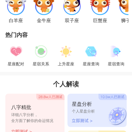
双子座的人更加偏向于多才多艺和随机应变，
白羊座
金牛座
双子座
巨蟹座
狮子
从这个角度，恰巧符合文艺天秤的三观和精神理
热门内容
念，双子也是非常善于社交和应酬的星座，在这个
方面和天秤又有诸多共鸣。活泼开朗的双子妹子对
于天秤座来说具有依赖感的成分，双子座比较有主
星座配对
星宿关系
上升星座
星座查询
星宿查询
见治住了天秤座的选择恐惧症。
星座乐原创文章，转载需注明出处
个人解读
星盘分析
八字精批
个人星盘分析
详细八字分析，
全方面了解你的命运情况