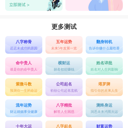
更多测试
八字称骨
五年运势
翻身转机
迟迟未成功的原因
未来5年发展一览
告诉你赚什么最吃香
命中贵人
横财运
姓名详批
谁是你的命中贵人
躺着都能赚钱
姓名对人生的影响
紫微斗数
公司起名
塔罗牌
预测你一生的命运
初创公司起名玄机
指引你的未来人生
流年运势
八字精批
测终身运
财运婚姻事业健康
解答人生困惑
洞悉未来鸿图大运
十年大运
八字起名
财富运势