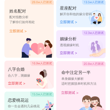
星座配对
姓名配对
解开你和他的缘分密码
配对指数分析
了解你们如何相处
姻缘分析
透视姻缘时机
八字合婚
命中注定另一半
合八字，测姻缘
单身姻缘大解析
适时把握脱单时机和方法
恋爱桃花运
你一生会遇到几朵桃花