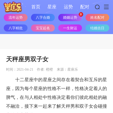
首页
星座
运势
配对
姓名配对
流年运势
八字合婚
婚姻运势
八字精批
宝宝起名
一生财运
结婚吉日
天秤座男双子女
时间：2021-04-21
作者: 橙橙
来源：星座乐
十二
星座
中的
星座
之间存在着契合和互斥的星
座，因为每个星座的性格不一样，性格决定着人的
脾气，在与人相处中性格决定着你们彼此相处的融
不融洽，接下来一起来了解天秤男和双子女会碰撞