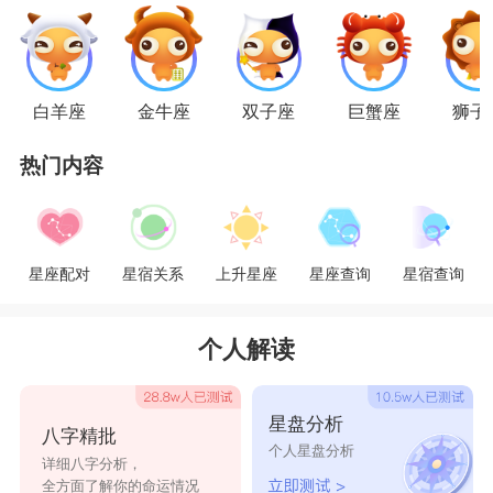
双鱼女记住这个人，即便双鱼女不能和对方在一
起，也还是带着一颗真诚的心，双鱼女是为爱而生
的，在人生的长河中，能够遇到一个知己，不管是
白羊座
金牛座
双子座
巨蟹座
狮子
不是已经结婚了，双鱼女都会对这个人倾尽一颗
热门内容
心。但是呢，双鱼女虽然是很痴情的，有时候却表
现的很逃避现实，很逃避责任。这也让双鱼女生活
上并不是很幸福，多情难免会被伤害的。爱情不见
星座配对
星宿关系
上升星座
星座查询
星宿查询
得一直美好，有时候双鱼女飞蛾扑火似的爱情，感
动的只有自己。
个人解读
双鱼女什么情况下才会提出离婚：
星盘分析
八字精批
双鱼女接受不了的是当婚姻被日常的柴米油盐
个人星盘分析
详细八字分析，
所淹没，甚至剥夺个人自由和呼吸的权利，尽管双
全方面了解你的命运情况