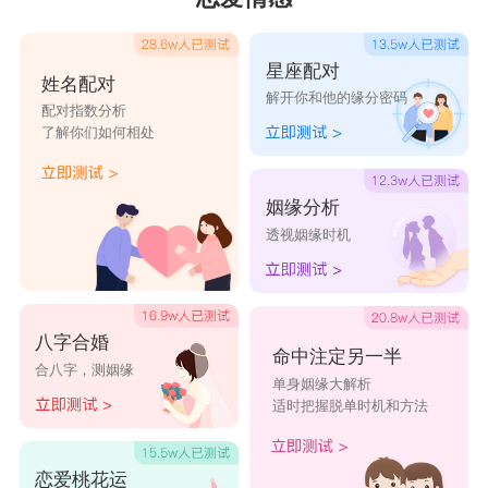
的人，这样的人在人群中一定很耀眼，一眼就被人
发现。当她们一遇到特别会打扮的异性，就会像中
星座配对
姓名配对
解开你和他的缘分密码
了邪一样疯狂地爱上对方，想要与对方结婚。因为
配对指数分析
了解你们如何相处
在双鱼女看来会打扮的人不管在哪一个年纪都依旧
会美美哒，而且两个人在一起，自己也会受影响，
姻缘分析
也会把自己打扮得很好看，两个人走在一起非常搭
透视姻缘时机
配养眼。
总而言之，爱情这个事情是需要慎重的，万万
要三思而后行，想清楚自己到底想要的是什么再走
八字合婚
命中注定另一半
合八字，测姻缘
下一步，鱼与熊掌不可兼得，你必须直面现实。不
单身姻缘大解析
适时把握脱单时机和方法
要到最后让自己后悔，最后祝星友们都能得偿所爱
~
恋爱桃花运