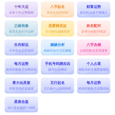
十年大运
八字起名
财富运势
未来十年运势指南
有好名就有好命
抓住机会做个有钱人
正缘画像
恋爱桃花运
姓名配对
看看真爱长什么样
专业解答姻缘困惑
多维分析配对情况
生肖财运
姻缘分析
八字合婚
今年你会走好运吗
揭秘你命中注定姻缘
合婚指数有多高速查
每月运势
手机号码测吉凶
个人占星
精准把握每月运势吉凶
靓号在线测试
领取你的专属星盘报告
黄大仙灵签
五行起名
每月运势
求签求得好运连连
五行缺什么如何补旺
精准把握每月运势吉凶
星座合盘
你们是有缘的一对吗