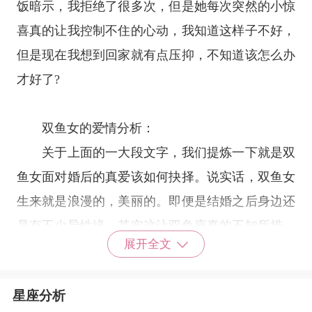
饭暗示，我拒绝了很多次，但是她每次突然的小惊
喜真的让我控制不住的心动，我知道这样子不好，
但是现在我想到回家就有点压抑，不知道该怎么办
才好了?
双鱼女的爱情分析：
关于上面的一大段文字，我们提炼一下就是双
鱼女面对婚后的真爱该如何抉择。说实话，双鱼女
生来就是浪漫的，美丽的。即便是结婚之后身边还
是有不少异性缘。其实这让
双鱼座
真的不知所措，
展开全文
一方面
双鱼座
是为了自己的家庭和丈夫付出了很
多，但是另一方面对于自己喜欢的人，双鱼女也是
星座分析
很较真。双鱼生来热爱浪漫，对方的浪漫真的会让