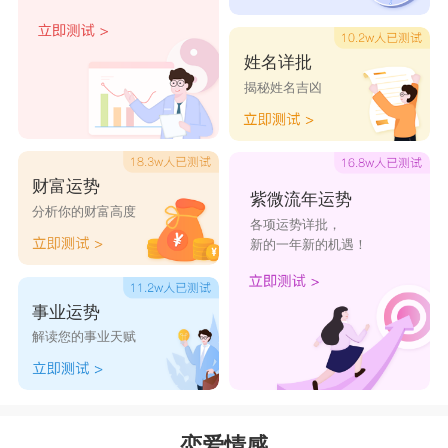
鱼女的耐力还是相当可以的，同情心和理解力也不
见得弱了，但是她们认为自己愿意的还是别人强制
姓名详批
揭秘姓名吉凶
的是不一样的，如果对方把双鱼女为自己做出的付
出当成理所当然，没有去体贴她们等等，离婚对她
们来说只是一道迟早的必选题。当然在离婚之后你
财富运势
也会发现，双鱼女可能很快的再去找一个伴，很多
紫微流年运势
分析你的财富高度
各项运势详批，
人会觉得双鱼女怎么爱情没有间断呢?其实只是因
新的一年新的机遇！
为双鱼女的依赖性很强，她们在离婚后会发现自己
一个人生活过的乱七八糟的，更倾向于去找一个能
事业运势
给她们做梦的人。
解读您的事业天赋
双鱼女想要的结婚对象类型：
双鱼女很注重外在的气质，她们很喜欢会打扮
恋爱情感