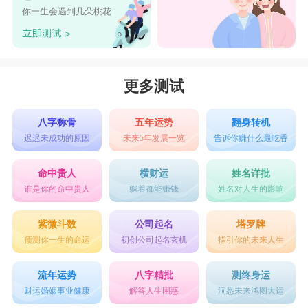
星座乐原创文章，转载需注明出处
你一生会遇到几朵桃花
更多测试
八字称骨
五年运势
翻身转机
迟迟未成功的原因
未来5年发展一览
告诉你赚什么最吃香
命中贵人
横财运
姓名详批
谁是你的命中贵人
躺着都能赚钱
姓名对人生的影响
紫微斗数
公司起名
塔罗牌
预测你一生的命运
初创公司起名玄机
指引你的未来人生
流年运势
八字精批
测终身运
财运婚姻事业健康
解答人生困惑
洞悉未来鸿图大运