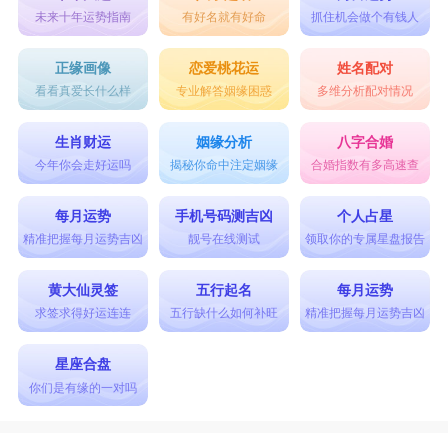
未来十年运势指南
有好名就有好命
抓住机会做个有钱人
正缘画像
恋爱桃花运
姓名配对
看看真爱长什么样
专业解答姻缘困惑
多维分析配对情况
生肖财运
姻缘分析
八字合婚
今年你会走好运吗
揭秘你命中注定姻缘
合婚指数有多高速查
每月运势
手机号码测吉凶
个人占星
精准把握每月运势吉凶
靓号在线测试
领取你的专属星盘报告
黄大仙灵签
五行起名
每月运势
求签求得好运连连
五行缺什么如何补旺
精准把握每月运势吉凶
星座合盘
你们是有缘的一对吗