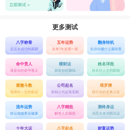
然他们性格开朗，社交能力突出，感染力极强，但
他们很少接受别人传达的爱意。对于他们来说，自
由最为重要，所以水瓶座的人极其注重私人空间。
更多测试
星座乐原创文章，转载需注明出处
八字称骨
五年运势
翻身转机
迟迟未成功的原因
未来5年发展一览
告诉你赚什么最吃香
命中贵人
横财运
姓名详批
谁是你的命中贵人
躺着都能赚钱
姓名对人生的影响
紫微斗数
公司起名
塔罗牌
预测你一生的命运
初创公司起名玄机
指引你的未来人生
流年运势
八字精批
测终身运
财运婚姻事业健康
解答人生困惑
洞悉未来鸿图大运
十年大运
八字起名
财富运势