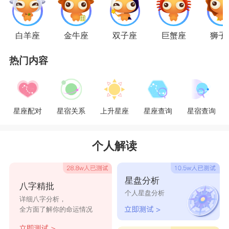
受。其实主要是看人，得看是谁在设法走进他们的
内心，是否符合他们的爱情标准。但是天蝎是非常
白羊座
金牛座
双子座
巨蟹座
狮子
重感情的，一旦喜欢一个人就会死心塌地，毫无保
热门内容
留的付出。所以动心对天蝎来说，就是露出所有的
破绽和软肋，对方可以肆无忌惮的随意伤害TA。
与其说天蝎不会轻易动心，不如说TA是很难完全
星座配对
星宿关系
上升星座
星座查询
星宿查询
相信别人，因为恋爱这场游戏，天蝎下的赌注太大
了，伤不起!所以那些设法走进天蝎座内心的人，
个人解读
在初有想法的时候就被天蝎座劝退。天蝎座相信第
一感觉，但一见钟情却是一件困难的事情。
星盘分析
八字精批
个人星盘分析
详细八字分析，
处女座
全方面了解你的命运情况
处女座
的人很注重细节，喜欢干净，什么事都