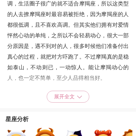
调，生活圈子很广的就不适合摩羯座，所以这类型
的人去撩摩羯座时最容易被拒绝，因为摩羯座的人
都很低调，且不喜欢高调。但其实他们拥有对爱情
怦然心动的单纯，之所以不会轻易动心，很大一部
分原因是，遇不到对的人，很多时候他们准备付出
真心的过程，就把对方吓跑了。不过摩羯真的是稳
如泰山，不动则已，一动惊人。能让摩羯动心的
人，也一定不简单，至少人品得相当好。
展开全文
天蝎座
天蝎座
的人，众所周知内心戏很多，天生具有
星座分析
神准的直觉，防备心理又很强。他们天性冷漠，就
算有热情，也会藏得很深，只有少部分人能够感