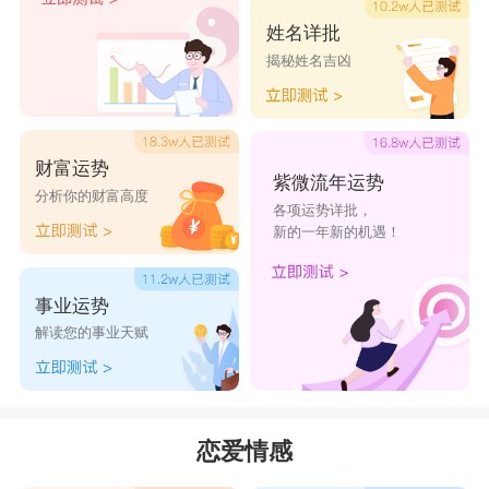
追求完美，当然他们对另一半的要求也是很挑剔
姓名详批
揭秘姓名吉凶
的。处女座的人有极其严重的洁癖和强迫症。所以
邋遢、不讲卫生和做事马马虎虎的人都不会入处女
座的眼。所以长期单身的处女座，经常处于“爱无
财富运势
能”的状态。处女座不容易动心，完全是因为他们
紫微流年运势
分析你的财富高度
各项运势详批，
散漫的态度，就是对爱情有很大的期待，也不会付
新的一年新的机遇！
出行动，只是空想，上一秒希望有人陪伴，下一秒
又觉得好饭不怕晚。他们真的很少去相信一见钟
事业运势
情，他们会在你不经意间注意的言行举止，所以你
解读您的事业天赋
跟他们在一起时要随时保持自己的优雅和端庄，因
为处女座的人喜欢优雅礼貌的人。他们对待感情很
保守和慎重，不会随随便便就开始一段恋情，会进
恋爱情感
行深入了解之后才会做决定，对待婚姻问题更是严