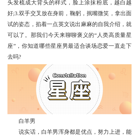
头发梳成大背头的样式，脸上涂抹粉底，越白越
好;3.双手交叉放在身前，鞠躬，抿嘴微笑，拿出面
试的姿态，掐着一点英文说出麻麻的自我介绍，就
可以了。那我们今天来聊聊褒义的“人类高质量
星
座
”，你知道哪些
星座
男最适合谈场恋爱一直走下
去吗?
白羊男
说实话，白羊男浑身都是优点，努力上进，能