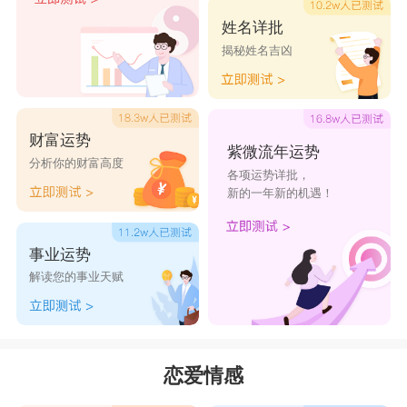
过余生。为了爱，他做什么都可以，但是巨蟹男也
姓名详批
揭秘姓名吉凶
有自己的弱势，因为太爱押注太多，尤其是在付出
了这么多之后，巨蟹男会变得格外敏感，一旦得不
到，巨蟹男更多的是不甘心，而这种不甘心有时候
财富运势
也是危险的存在。
紫微流年运势
分析你的财富高度
各项运势详批，
巨蟹座
8月爱情运势：
巨蟹座
8月在爱情方面运
新的一年新的机遇！
势一般，若想和心仪的对象有进一步发展，还需要
表现的主动一点，才会有让对方了解到你的心意。
事业运势
有固定另一半的巨蟹座则爱情运有些低迷，彼此会
解读您的事业天赋
有所矛盾和误会，沟通不良，又碍于面子懒得向对
方低头倾诉，可能会对感情进展有消极的影响。
金牛男
恋爱情感
金牛男是公认的最会赚钱的星座男，跟着他，