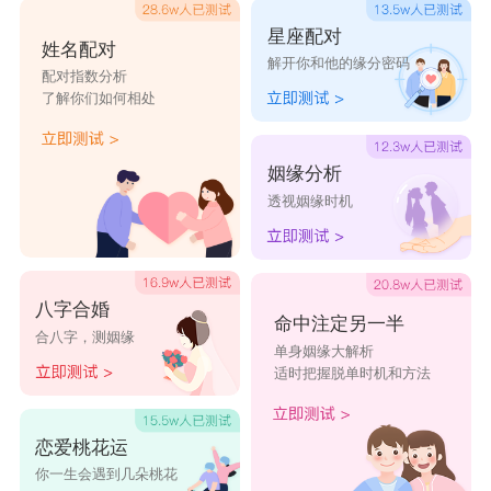
不愁这辈子没钱花。金牛男是属于守财的星座，他
星座配对
姓名配对
解开你和他的缘分密码
们超会赚钱，但金牛男害怕无助，喜欢温暖，可以
配对指数分析
了解你们如何相处
有个人依赖的感觉，所以他一旦结婚，就是标准的
中国好丈夫，既能赚钱又顾家。所以金牛男很抢
姻缘分析
眼，所以金牛男的选妻标准可不简单，但是只要你
透视姻缘时机
对他是真心的，那你对他的关心，总有一天他一定
会察觉到的。
金牛座
8月爱情运势：
金牛座
8月在爱情方面运
八字合婚
命中注定另一半
合八字，测姻缘
势尚可，受到周围朋友的劝导告诫以及旁人秀恩爱
单身姻缘大解析
适时把握脱单时机和方法
的精神刺激，想要恋爱的想法非常踊跃，希望能够
尽快遇到属于自己的对的人。建议多在聚会上表现
恋爱桃花运
自己，才能吸引优秀的单身异性的靠近。有伴的金
你一生会遇到几朵桃花