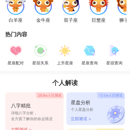
算，心态上较为消极。你可以积极改善心态，主动
投入到朋友的聚会活动中，打开自己的交友面。有
白羊座
金牛座
双子座
巨蟹座
狮子
伴的白羊座对待目前的恋情有些懈怠，会将自己的
热门内容
伴侣与其他异性做比较，可能会惹恼到对方，彼此
之间的关系可能会有所冷却，你需要认清自我的感
情态度。
星座配对
星宿关系
上升星座
星座查询
星宿查询
巨蟹男
巨蟹男和白羊男完全是不同类型的存在，巨蟹
个人解读
男们可以说是温柔与霸道的结合体，外柔内刚。也
相比较白羊男没那么自私，他们有着有特别强的牺
星盘分析
八字精批
牲精神。和巨蟹男在一起分分钟把你宠成小公主，
个人星盘分析
详细八字分析，
你想要的浪漫和惊喜在日常生活中都是家常便饭。
全方面了解你的命运情况
巨蟹男是属于持家型的经济适用男，相当适合结婚