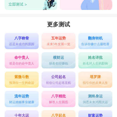
牛座与另一半感情发展顺利，彼此之间有越来越爱
的趋势，契合的心灵交流让彼此都认定了对方。
处女男
更多测试
处女男不管是对自己还是对家庭忠诚，处女男
能把所有的事情打理得井井有条，一旦你们结婚，
八字称骨
五年运势
翻身转机
迟迟未成功的原因
未来5年发展一览
告诉你赚什么最吃香
那么你只需要努力闯事业就行，所有的后顾之忧处
女男都会替你解决。他们就是真么牛逼的存在，但
命中贵人
横财运
姓名详批
谁是你的命中贵人
躺着都能赚钱
姓名对人生的影响
是处女男操心的事情多了难免话多，这个时候你还
是多盯着他们的优点吧，在一起久了你就会发现处
紫微斗数
公司起名
塔罗牌
预测你一生的命运
初创公司起名玄机
指引你的未来人生
女男身上的更多的闪光点，也就是我所说的适合结
婚的原因。
流年运势
八字精批
测终身运
处女座
8月爱情运势：
处女座
8月在爱情方面运
财运婚姻事业健康
解答人生困惑
洞悉未来鸿图大运
势良好，朋友都会积极地给你介绍对象，你可尝试
十年大运
八字起名
财富运势