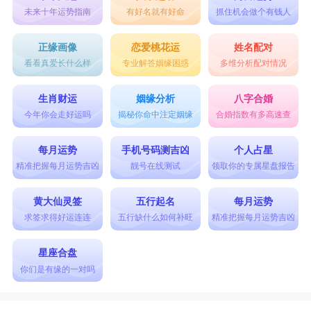
着与感觉不错的人先交往。有心仪对象者，也可寻
未来十年运势指南
有好名就有好命
抓住机会做个有钱人
找适当机会向对方暗示或明示你的心意。已有另一
正缘画像
恋爱桃花运
姓名配对
半的处女座本月容易感受到爱情的甜蜜和温馨，幸
看看真爱长什么样
专业解答姻缘困惑
多维分析配对情况
福感较强。伴侣容易被你的用心和温情所打动，彼
生肖财运
姻缘分析
八字合婚
此愿意牢牢抓住对方。
今年你会走好运吗
揭秘你命中注定姻缘
合婚指数有多高速查
星座乐原创文章，转载需注明出处
每月运势
手机号码测吉凶
个人占星
精准把握每月运势吉凶
靓号在线测试
领取你的专属星盘报告
黄大仙灵签
五行起名
每月运势
求签求得好运连连
五行缺什么如何补旺
精准把握每月运势吉凶
星座合盘
你们是有缘的一对吗