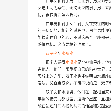
白羊女和射手男：往往射手男见到永远
女遇上明朗率性、无拘无束的射手男，立
情，很快将会坠入爱河。
白羊男和射手女：射手女在交往的时候
的一切幻想，相处的过程中，白羊男能逐
能稳定住自己的心，不过这两个星座都是
感情危机，这点要格外注意了。
双子座
配
水瓶座
很多人觉得
水瓶座
是个神仙星座，他
害他人。他们非常重视自己的精神世界，
思想上的升华，双子座也能够明白水瓶座
看法，契合度很高。不得不说的是，双子
双子女和水瓶男：他们在一起相当来电
事物的接受力都很强，这两个星座一旦撞
能在最短时间内找到共同的话题和兴趣爱