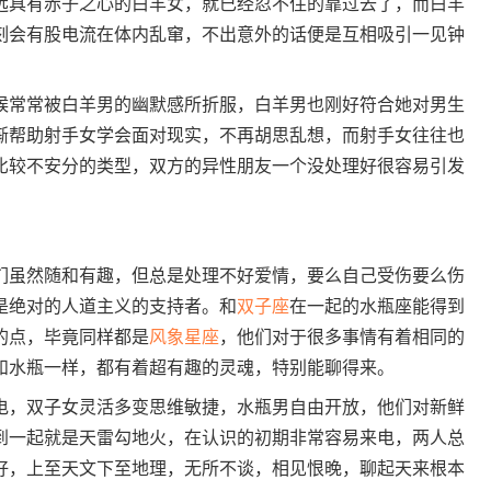
具有赤子之心的白羊女，就已经忍不住的靠过去了，而白羊
刻会有股电流在体内乱窜，不出意外的话便是互相吸引一见钟
常常被白羊男的幽默感所折服，白羊男也刚好符合她对男生
渐帮助射手女学会面对现实，不再胡思乱想，而射手女往往也
比较不安分的类型，双方的异性朋友一个没处理好很容易引发
们虽然随和有趣，但总是处理不好爱情，要么自己受伤要么伤
是绝对的人道主义的支持者。和
双子座
在一起的水瓶座能得到
的点，毕竟同样都是
风象星座
，他们对于很多事情有着相同的
和水瓶一样，都有着超有趣的灵魂，特别能聊得来。
，双子女灵活多变思维敏捷，水瓶男自由开放，他们对新鲜
到一起就是天雷勾地火，在认识的初期非常容易来电，两人总
好，上至天文下至地理，无所不谈，相见恨晚，聊起天来根本