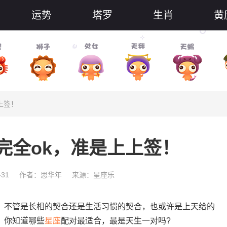
运势
塔罗
生肖
黄
上签！
完全ok，准是上上签！
-31
作者：思华年
来源：星座乐
不管是长相的契合还是生活习惯的契合，也或许是上天给的
，你知道哪些
星座
配对最适合，最是天生一对吗?