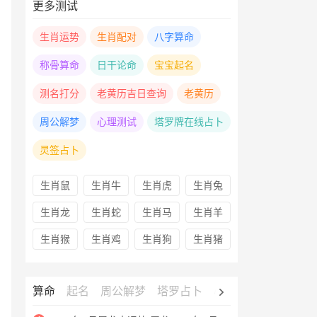
更多测试
生肖运势
生肖配对
八字算命
称骨算命
日干论命
宝宝起名
测名打分
老黄历吉日查询
老黄历
周公解梦
心理测试
塔罗牌在线占卜
灵签占卜
生肖鼠
生肖牛
生肖虎
生肖兔
生肖龙
生肖蛇
生肖马
生肖羊
生肖猴
生肖鸡
生肖狗
生肖猪
算命
起名
周公解梦
塔罗占卜
心理测试
老黄历