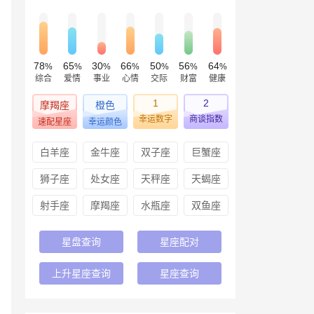
78
65
30
66
50
56
64
%
%
%
%
%
%
%
综合
爱情
事业
心情
交际
财富
健康
1
2
摩羯座
橙色
幸运数字
商谈指数
速配星座
幸运颜色
白羊座
金牛座
双子座
巨蟹座
狮子座
处女座
天秤座
天蝎座
射手座
摩羯座
水瓶座
双鱼座
星盘查询
星座配对
上升星座查询
星座查询