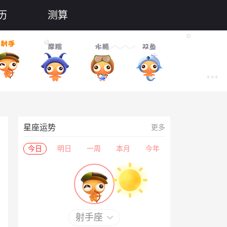
历
测算
星座运势
更多
今日
明日
一周
本月
今年
射手座