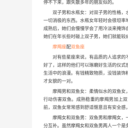
停不下来，跟失散多年的朋友似的。
双子男和水瓶女：对双子男的性格，水
一切消极的东西。水瓶女年轻时会很坦率
成熟后，她们会慢慢学会了用冷淡来掩饰
她们在年长些时碰上双子男，她们就能较
摩羯座
配
双鱼座
对有些星座来说，有品质的人追求的不
好了，这样的他们可以琢磨好生活的仪式
生活中的浪漫。有钱精致物质，没钱装饰
才女貌的一对。
摩羯男和双鱼女：柔情似水的双鱼女，
行动伤害双鱼。成熟稳重的摩羯男加上双
前，双鱼女常常感到舒适惬意且有安全感
摩羯女和双鱼男：双鱼男和摩羯女，一
分互补。虽然摩羯女和双鱼男两人一个是