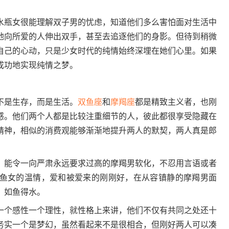
瓶女很能理解双子男的忧虑，知道他们多么害怕面对生活中
地向所爱的人伸出双手，甚至去追逐他们的身影。但待到稍微
自己的心动，只是少女时代的纯情始终深埋在她们心里。如果
成功地实现纯情之梦。
是生存，而是生活。
双鱼座
和
摩羯座
都是精致主义者，也刚
感。他们两个人都是比较注重细节的人，彼此都很享受隐藏在
精神，相似的消费观能够渐渐地提升两人的默契，两人真是郎
能令一向严肃永远要求过高的摩羯男软化，不忍用言语或者
鱼女的温情，爱和被爱来的刚刚好，在从容镇静的摩羯男面
，如鱼得水。
个感性一个理性，就性格上来讲，他们不仅有共同之处还十
务实一个是梦幻，虽然看起来不是很相合，但刚好两人可以凑