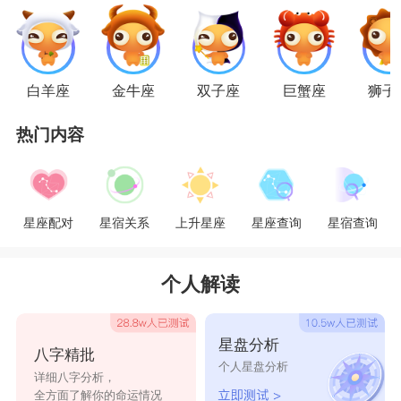
射手座
火象星座
的
射手座
又冲动又爱自由，说到花心
自然少不了射手座，如此爱自由的射手座怎么可能
白羊座
金牛座
双子座
巨蟹座
狮子
只有几个前任呢?他们天生活力满满，对世界充满
热门内容
好奇，性格也开朗，自然是不论走到哪里都是人群
中的亮点。他们实在是太吸引人了，所以射手座的
桃花运非常旺，身边的追求者也是众多。谈恋爱对
星座配对
星宿关系
上升星座
星座查询
星宿查询
射手座来说是很容易的事情，但射手座总是不能给
另一半足够的安全感,又由于身边的异性太多,而且
个人解读
射手座不懂得与这些异性保持距离,这往往让射手
的另一半很为难,因此吵架是日常。然后久而久之
星盘分析
八字精批
免不了分手，在分开之后不久，追求自由的射手座
个人星盘分析
详细八字分析，
会把他们当成风一样，吹过就散了。很快的继续遇
全方面了解你的命运情况