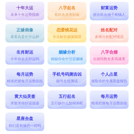
十年大运
八字起名
财富运势
未来十年运势指南
有好名就有好命
抓住机会做个有钱人
正缘画像
恋爱桃花运
姓名配对
看看真爱长什么样
专业解答姻缘困惑
多维分析配对情况
生肖财运
姻缘分析
八字合婚
今年你会走好运吗
揭秘你命中注定姻缘
合婚指数有多高速查
每月运势
手机号码测吉凶
个人占星
精准把握每月运势吉凶
靓号在线测试
领取你的专属星盘报告
黄大仙灵签
五行起名
每月运势
求签求得好运连连
五行缺什么如何补旺
精准把握每月运势吉凶
星座合盘
你们是有缘的一对吗