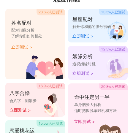
者，他们能吸引到很多来自各个领域的人，交际圈
极广。狮子座是有专一能力的，但是未必眼前人有
星座配对
姓名配对
解开你和他的缘分密码
这个福气，他们在遇见能降服他们的人之前，很容
配对指数分析
了解你们如何相处
易变心。不得不说狮子座是花心又专一的矛盾星
座，他们不够果断的个性导致他们总在不同异性间
姻缘分析
摇摆不定，纠结哪一个好呢。他们容易在一起，也
透视姻缘时机
很容易分手，当他们开始对你收敛自己脾气的时
候，就得注意了，因为狮子的暴脾气尤其对自己身
边人最是明显，当有一天他态度上一百八十度大转
八字合婚
命中注定另一半
合八字，测姻缘
变对你格外客气的时候，你看来就是外面有人了。
单身姻缘大解析
适时把握脱单时机和方法
能和狮子座走长期恋爱路线的，只有那种共同成
长，自己本身就是很厉害的人，这种人能降服狮
恋爱桃花运