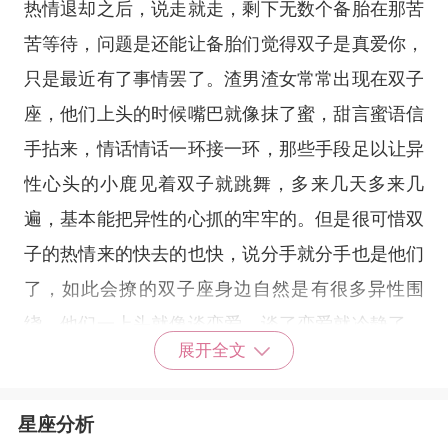
热情退却之后，说走就走，剩下无数个备胎在那苦
苦等待，问题是还能让备胎们觉得双子是真爱你，
只是最近有了事情罢了。渣男渣女常常出现在双子
座，他们上头的时候嘴巴就像抹了蜜，甜言蜜语信
手拈来，情话情话一环接一环，那些手段足以让异
性心头的小鹿见着双子就跳舞，多来几天多来几
遍，基本能把异性的心抓的牢牢的。但是很可惜双
子的热情来的快去的也快，说分手就分手也是他们
了，如此会撩的双子座身边自然是有很多异性围
绕，他们一上头就像谈恋爱，谈了恋爱就冷静了，
展开全文
冷静了就想分手，所以双子的前任的多到数不过一
点都不奇怪，最后，必须说一下遇见真爱的双子还
星座分析
是能真情以待的，就看那个人会是谁了。