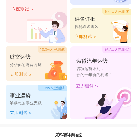
见继续开始，等等再继续吹风。他们容易分手还有
一点很致命的是，他们很喜欢新鲜的东西，喜新厌
姓名详批
揭秘姓名吉凶
旧像刻在骨子里一样，如果对方不能一直给他新鲜
感，他们很快就会厌倦了，开始在外寻觅更好的让
自己心动的东西或人。当然了，这样的射手如果能
财富运势
遇见真正爱的人，那也可以很专一，但是他们很多
紫微流年运势
分析你的财富高度
各项运势详批，
终其一生都在寻找，会到有点年纪的时候才会遇见
新的一年新的机遇！
真正动心的人。
狮子座
事业运势
火象星座
的
狮子座
是霸道总裁的化身，他们是
解读您的事业天赋
集颜值和气质为一身的绝佳星座，他们无论在哪个
领域都相当出众，都能做的很出色。极具领导力的
他们在感情中更是备受欢迎，自然不乏众多追求
恋爱情感