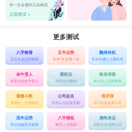
子，狮子也会认命好好爱一个人。
你一生会遇到几朵桃花
星座乐原创文章，转载需注明出处
更多测试
八字称骨
五年运势
翻身转机
迟迟未成功的原因
未来5年发展一览
告诉你赚什么最吃香
命中贵人
横财运
姓名详批
谁是你的命中贵人
躺着都能赚钱
姓名对人生的影响
紫微斗数
公司起名
塔罗牌
预测你一生的命运
初创公司起名玄机
指引你的未来人生
流年运势
八字精批
测终身运
财运婚姻事业健康
解答人生困惑
洞悉未来鸿图大运