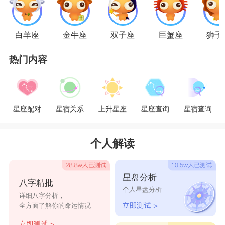
蝎男爱上对方，则需要经过很长一段时间甚至几年
才可以让他们彻底的爱上对方，所以如果天蝎男喜
白羊座
金牛座
双子座
巨蟹座
狮子
欢一个人，而那个人也很喜欢他们的时候，就好好
热门内容
的和他们相处，让他们慢慢的对自己从喜欢变成
爱。
水瓶座
女对待爱情是出了名的专情，但若只从
她们的外在表现上看，是一点都看不出来的。水瓶
星座配对
星宿关系
上升星座
星座查询
星宿查询
女的人缘极佳，很容易和每个人成为朋友，因此常
让人觉得她们像花花女郎一样，可那只是因为人们
个人解读
常常搞不懂朋友与情人的差距而已，她们自己可分
得很清楚，至少她们可以感觉出谁会令她们心跳加
星盘分析
八字精批
快。水瓶女遇上天蝎男，喜欢他们的温文尔雅，安
个人星盘分析
详细八字分析，
静沉着，虽然不知道他们整天想些什么，也够让人
全方面了解你的命运情况
好奇。但她凭直觉就明白天蝎男投来的罕见微笑包