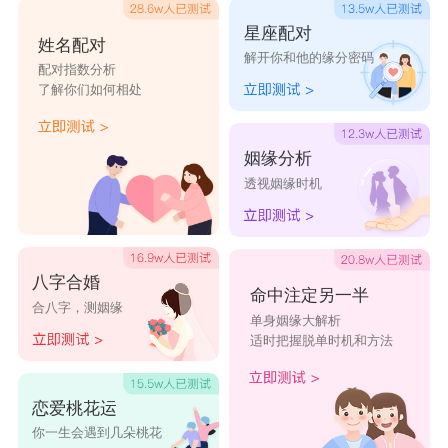
是往往让人尴尬的是，水瓶男不管对谁都是一样的
星座配对
姓名配对
解开你和他的缘分密码
好奇。水瓶男生关于一段感情的萌生一定是从朋友
配对指数分析
了解你们如何相处
关系开始的，而且就算是结了婚，他们也会一直和
对方保持朋友关系。水瓶男和天蝎女在一起后，很
姻缘分析
多时候水瓶男会受不了天蝎女的极端，情绪高低起
透视姻缘时机
伏，以及将他束缚着作为自己独有的态度，占有欲
太强使得水瓶座没有幸福感;天蝎女会觉得水瓶男
整天脑子里装着不切实际的空想，并且无法忍受水
八字合婚
命中注定另一半
合八字，测姻缘
瓶男的博爱，这些都需要协调。
单身姻缘大解析
适时把握脱单时机和方法
星座乐原创文章，转载需注明出处
恋爱桃花运
你一生会遇到几朵桃花