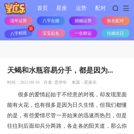
首页
星座
运势
配对
流年运势
八字合婚
婚姻运势
姓名配对
八字精批
宝宝起名
一生财运
结婚吉日
天蝎和水瓶容易分手，都是因为...
时间：2021-09-10
作者: 思华年
来源：星座乐
很多的爱情起始于不经意的对视，却发现里面
能有火花，也有很多是因为日久生情，但我们都懂
的是，有些爱情尽管一开始来的迅速而热烈，但是
往往到后面却兵分两路，各走各的阳关道，那么你