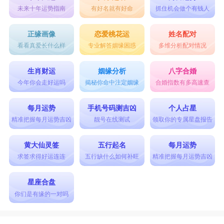
未来十年运势指南
有好名就有好命
抓住机会做个有钱人
正缘画像
恋爱桃花运
姓名配对
看看真爱长什么样
专业解答姻缘困惑
多维分析配对情况
生肖财运
姻缘分析
八字合婚
今年你会走好运吗
揭秘你命中注定姻缘
合婚指数有多高速查
每月运势
手机号码测吉凶
个人占星
精准把握每月运势吉凶
靓号在线测试
领取你的专属星盘报告
黄大仙灵签
五行起名
每月运势
求签求得好运连连
五行缺什么如何补旺
精准把握每月运势吉凶
星座合盘
你们是有缘的一对吗