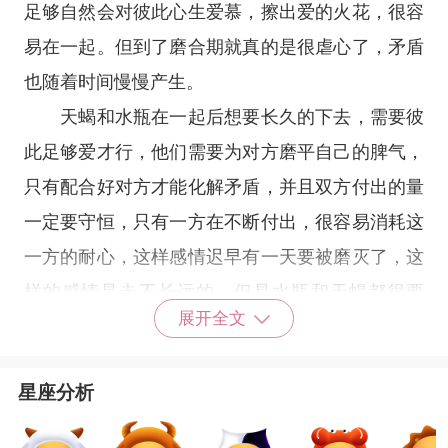
足够自然会对彼此心生爱慕，擦出爱的火花，很容
易在一起。但到了磨合期就真的是很虐心了，矛盾
也随着时间慢慢产生。
天蝎和水瓶在一起后想要长久的下去，需要彼
此足够爱才行，他们需要为对方磨平自己的脾气，
只有配合好对方才能化解矛盾，并且双方付出的量
一定要守恒，只有一方在不断付出，很容易消耗这
一方的耐心，这样感情迟早有一天要被磨灭了，这
样的感情是走不长远的。但是水瓶和天蝎都很要
展开全文
强，很容易磨合过程出现问题，导致两个人一直分
分合合。
星座分析
天蝎男和水瓶女
天蝎男喜欢一个人不是特别的困难，但是要天