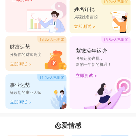
含了什么，心地单纯的水瓶女就被天蝎男的魅力所
姓名详批
揭秘姓名吉凶
征服了。他们的恋爱和婚姻始终充满五光十色，虽
不可能无争无吵，但却总能保持和谐。而且，每次
争吵后双方更能明白如何与对方相处。
财富运势
天蝎女和水瓶男
紫微流年运势
分析你的财富高度
各项运势详批，
天蝎女个性细腻，对微不足道的小事都非常敏
新的一年新的机遇！
感。但她们有犀利的洞察力，会选择忠心耿耿、稳
重踏实、生活能力强的男性。一旦遭到背叛，就会
事业运势
成为恶魔一般可怕的女性。天蝎女爱一个人的方式
解读您的事业天赋
挺极端的，也许有人会说太过了，但在她们看来，
这是一种情不自禁，她们不在乎别人如何看待。水
瓶男面对爱情时，是充满好奇的。这很容易让人觉
恋爱情感
得，水瓶男是因为对对方有意思才表现出好奇，可