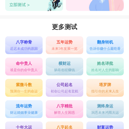
更多测试
八字称骨
五年运势
翻身转机
迟迟未成功的原因
未来5年发展一览
告诉你赚什么最吃香
命中贵人
横财运
姓名详批
谁是你的命中贵人
躺着都能赚钱
姓名对人生的影响
紫微斗数
公司起名
塔罗牌
预测你一生的命运
初创公司起名玄机
指引你的未来人生
流年运势
八字精批
测终身运
财运婚姻事业健康
解答人生困惑
洞悉未来鸿图大运
十年大运
八字起名
财富运势