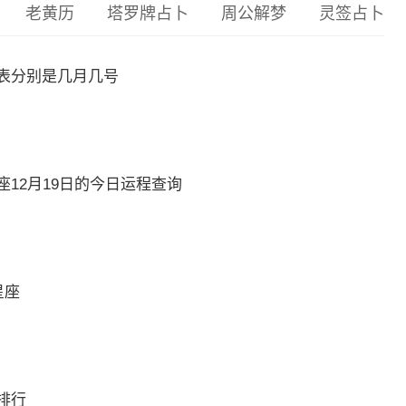
老黄历
塔罗牌占卜
周公解梦
灵签占卜
表分别是几月几号
12月19日的今日运程查询
星座
排行