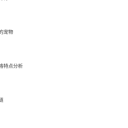
的宠物
格特点分析
链