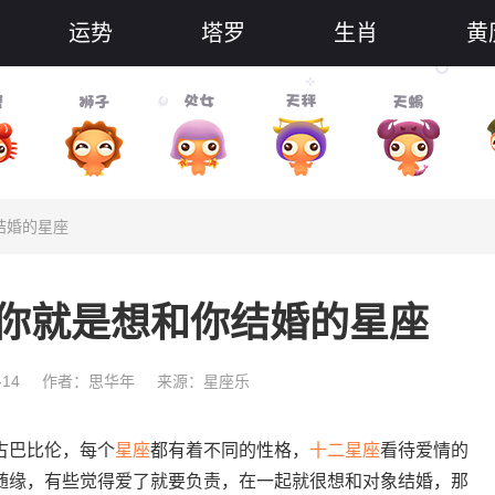
运势
塔罗
生肖
黄
结婚的星座
你就是想和你结婚的星座
-14
作者：思华年
来源：星座乐
古巴比伦，每个
星座
都有着不同的性格，
十二星座
看待爱情的
随缘，有些觉得爱了就要负责，在一起就很想和对象结婚，那