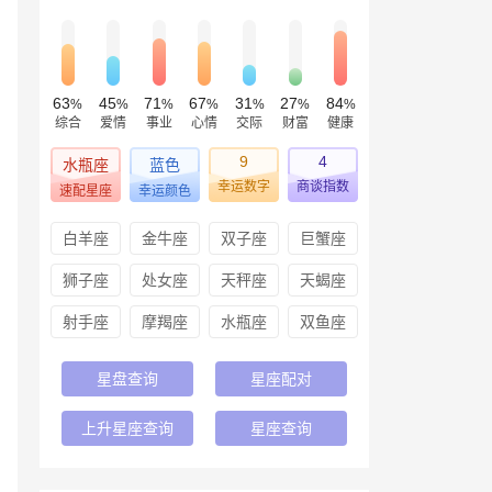
63
45
71
67
31
27
84
%
%
%
%
%
%
%
综合
爱情
事业
心情
交际
财富
健康
9
4
水瓶座
蓝色
幸运数字
商谈指数
速配星座
幸运颜色
白羊座
金牛座
双子座
巨蟹座
狮子座
处女座
天秤座
天蝎座
射手座
摩羯座
水瓶座
双鱼座
星盘查询
星座配对
上升星座查询
星座查询