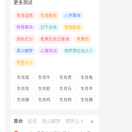
更多测试
生肖运势
生肖配对
八字算命
称骨算命
日干论命
宝宝起名
测名打分
老黄历吉日查询
老黄历
周公解梦
心理测试
塔罗牌在线占卜
灵签占卜
生肖鼠
生肖牛
生肖虎
生肖兔
生肖龙
生肖蛇
生肖马
生肖羊
生肖猴
生肖鸡
生肖狗
生肖猪
算命
起名
周公解梦
塔罗占卜
心理测试
老黄历