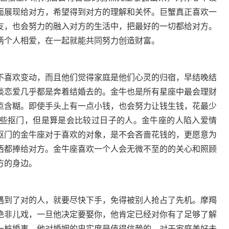
面展现给对方，希望得到对方的理解和关怀。巨蟹真正喜欢一
友，也会努力的融入对方的生活中，把最好的一切都给对方。
两个人相爱，在一起就能共同努力创造财富。
不喜欢变动，而且他们觉得家庭是他们心灵的归宿，早结晚结
谈恋爱几乎都是奔着结婚去的。金牛也是所有星座中最会理财
点含糊。即使手头上有一点小钱，也会努力让钱生钱，花最少
些抠门，但是算是会比较过日子的人。金牛座的人陷入爱情
抠门的金牛座对于喜欢的对象，是不会吝啬花钱的，更愿意为
西都捧给对方。金牛座喜欢一个人会无微不至的的关心和照顾
方的身边。
遇到了对的人，就要尽快下手，免得被别人抢占了先机。摩羯
绝非儿戏，一旦他决定要娶你，他肯定已经对你有了足够了解
一桩婚事，他对婚姻的忠实度是值得信赖的，对于家庭美好未