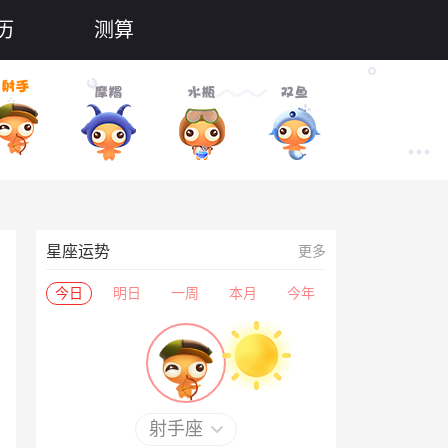
历
测算
星座运势
更多
今日
明日
一周
本月
今年
射手座