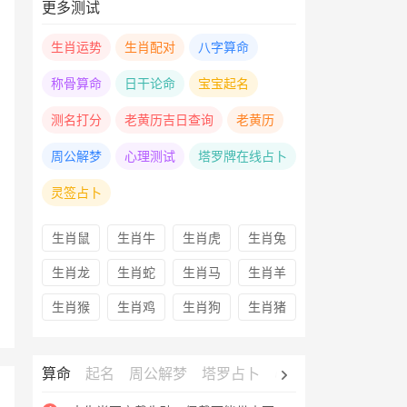
更多测试
生肖运势
生肖配对
八字算命
称骨算命
日干论命
宝宝起名
测名打分
老黄历吉日查询
老黄历
周公解梦
心理测试
塔罗牌在线占卜
灵签占卜
生肖鼠
生肖牛
生肖虎
生肖兔
生肖龙
生肖蛇
生肖马
生肖羊
生肖猴
生肖鸡
生肖狗
生肖猪
算命
起名
周公解梦
塔罗占卜
心理测试
老黄历