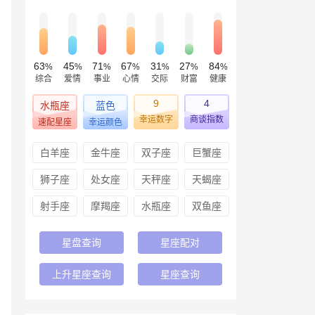
63
45
71
67
31
27
84
%
%
%
%
%
%
%
综合
爱情
事业
心情
交际
财富
健康
9
4
水瓶座
蓝色
幸运数字
商谈指数
速配星座
幸运颜色
白羊座
金牛座
双子座
巨蟹座
狮子座
处女座
天秤座
天蝎座
射手座
摩羯座
水瓶座
双鱼座
星盘查询
星座配对
上升星座查询
星座查询