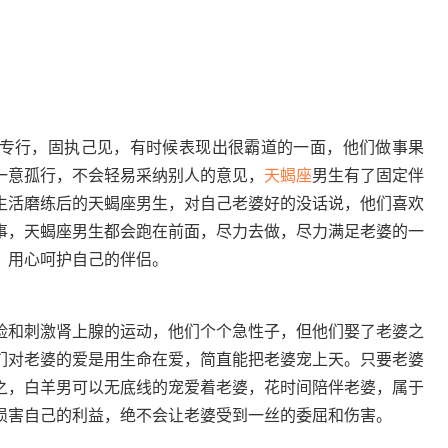
专行，固执己见，有时候表现出很霸道的一面，他们做事果
一意孤行，不会轻易采纳别人的意见，
天蝎座
男生有了固定伴
生活磨练后的天蝎座男生，对自己老婆好的没话说，他们喜欢
事，天蝎座男生都会跑在前面，尽力去做，尽力满足老婆的一
，用心呵护自己的伴侣。
和刺激肾上腺的运动，他们个个急性子，但他们娶了老婆之
们对老婆的爱是用生命在爱，简直能把老婆宠上天。只要老婆
之，白羊男可以无底线的宠爱着老婆，花时间陪伴老婆，属于
损害自己的利益，绝不会让老婆受到一丝的委屈和伤害。