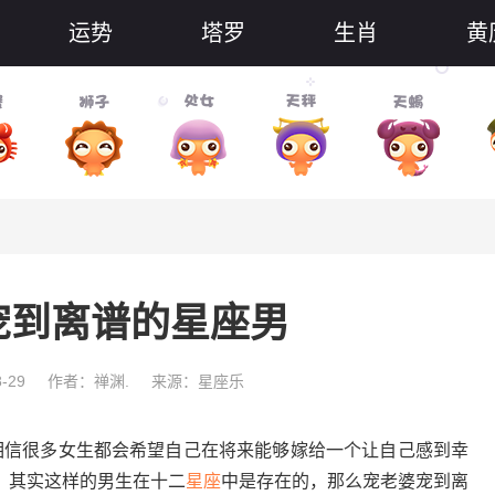
运势
塔罗
生肖
黄
宠到离谱的星座男
-29
作者：禅渊.
来源：星座乐
相信很多女生都会希望自己在将来能够嫁给一个让自己感到幸
，其实这样的男生在十二
星座
中是存在的，那么宠老婆宠到离