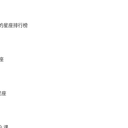
的星座排行榜
座
星座
么课