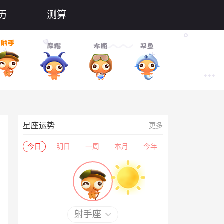
历
测算
星座运势
更多
今日
明日
一周
本月
今年
射手座