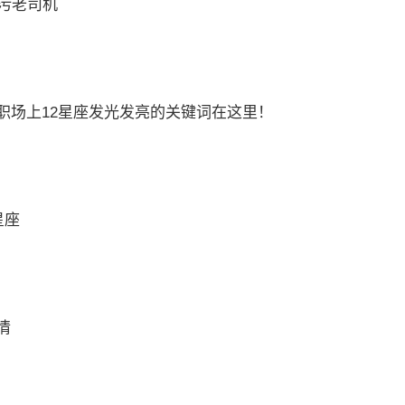
最污老司机
职场上12星座发光发亮的关键词在这里！
星座
情