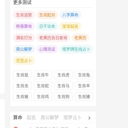
更多测试
生肖运势
生肖配对
八字算命
称骨算命
日干论命
宝宝起名
测名打分
老黄历吉日查询
老黄历
周公解梦
心理测试
塔罗牌在线占卜
灵签占卜
生肖鼠
生肖牛
生肖虎
生肖兔
生肖龙
生肖蛇
生肖马
生肖羊
生肖猴
生肖鸡
生肖狗
生肖猪
算命
起名
周公解梦
塔罗占卜
心理测试
老黄历