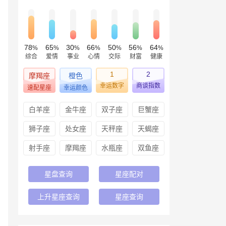
78
65
30
66
50
56
64
%
%
%
%
%
%
%
综合
爱情
事业
心情
交际
财富
健康
1
2
摩羯座
橙色
幸运数字
商谈指数
速配星座
幸运颜色
白羊座
金牛座
双子座
巨蟹座
狮子座
处女座
天秤座
天蝎座
射手座
摩羯座
水瓶座
双鱼座
星盘查询
星座配对
上升星座查询
星座查询