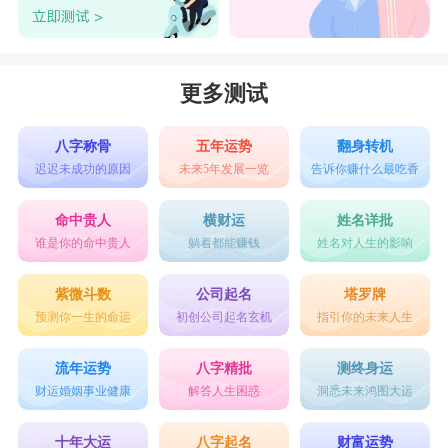
更多测试
八字称骨
五年运势
翻身转机
迟迟未成功的原因
未来5年发展一览
告诉你赚什么最吃香
命中贵人
横财运
姓名详批
谁是你的命中贵人
躺着都能赚钱
姓名对人生的影响
紫微斗数
公司起名
塔罗牌
预测你一生的命运
初创公司起名玄机
指引你的未来人生
流年运势
八字精批
测终身运
财运婚姻事业健康
解答人生困惑
洞悉未来鸿图大运
十年大运
八字起名
财富运势