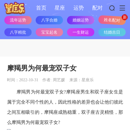
首页
星座
运势
配对
流年运势
八字合婚
婚姻运势
姓名配对
八字精批
宝宝起名
一生财运
结婚吉日
摩羯男为何最宠双子女
时间：2022-10-31
作者: 周艺媛
来源：星座乐
摩羯男为何最宠双子女?
摩羯座
男生和
双子座
女生是
属于完全不同个性的人，因此性格的差异也会让他们彼此
之间互相吸引的，
摩羯座
成熟稳重，
双子座
古灵精怪，那
么摩羯男为何最宠双子女?