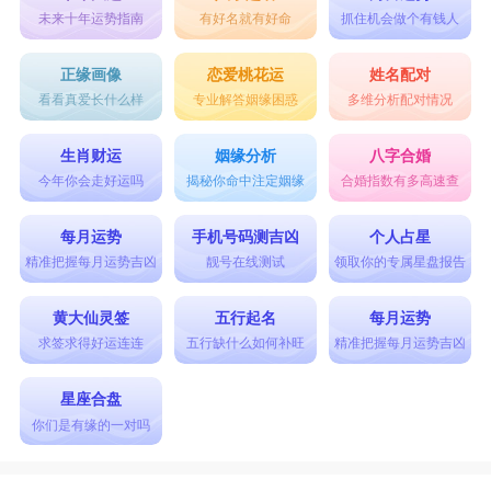
未来十年运势指南
有好名就有好命
抓住机会做个有钱人
正缘画像
恋爱桃花运
姓名配对
看看真爱长什么样
专业解答姻缘困惑
多维分析配对情况
生肖财运
姻缘分析
八字合婚
今年你会走好运吗
揭秘你命中注定姻缘
合婚指数有多高速查
每月运势
手机号码测吉凶
个人占星
精准把握每月运势吉凶
靓号在线测试
领取你的专属星盘报告
黄大仙灵签
五行起名
每月运势
求签求得好运连连
五行缺什么如何补旺
精准把握每月运势吉凶
星座合盘
你们是有缘的一对吗