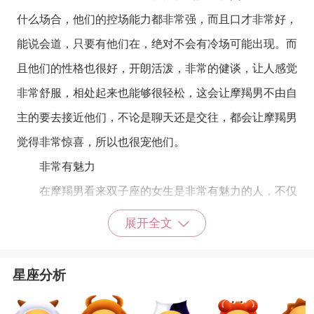
什么场合，他们的控场能力都非常强，而且口才非常好，
能说会道，只要有他们在，绝对不会有冷场可能出现。而
且他们的性格也很好，开朗活泼，非常的健谈，让人感觉
非常舒服，相处起来也能够很轻松，这会让摩羯男不由自
主的要去接近他们，不论是聊天还是交往，都会让摩羯男
觉得非常惊喜，所以也很宠他们。
非常有魅力
在摩羯男看来双子座的女生是非常有魅力的人，不仅
仅是因为她们的颜值出众，更多的是有因为双子女一颗有
展开全文
趣的灵魂。双子女性格开朗，活泼大方，待人非常友好，
虽然有时候也会任性和小情绪，但是却很识大体，不管在
星座分析
什么时候都会以大局为重，很懂得为他人着想考虑。双子
女富有浪漫情怀，有时候像个小女生一样娇滴滴的，但是