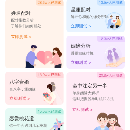
星座配对
姓名配对
解开你和他的缘分密码
配对指数分析
了解你们如何相处
姻缘分析
透视姻缘时机
八字合婚
命中注定另一半
合八字，测姻缘
单身姻缘大解析
适时把握脱单时机和方法
恋爱桃花运
你一生会遇到几朵桃花