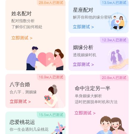
系幸福，双方都应该与异性保持好良性的关系，有
星座配对
姓名配对
矛盾就解决，不要憋在心里，好在羊儿和瓶子都是
解开你和他的缘分密码
配对指数分析
有话直说的人，不会引起不必要的误会，羊儿有的
了解你们如何相处
时候也会有些小任性，此时瓶子应适时发挥、表现
下亲切安慰的温情天性。
姻缘分析
透视姻缘时机
以上就是有关白羊男和水瓶女谁吃定谁的全部
内容。
星座乐原创文章，转载需注明出处
八字合婚
命中注定另一半
合八字，测姻缘
单身姻缘大解析
适时把握脱单时机和方法
恋爱桃花运
你一生会遇到几朵桃花