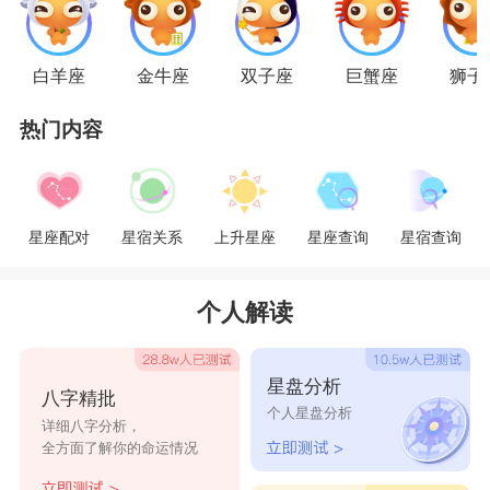
行为举止。
白羊座
金牛座
双子座
巨蟹座
狮子
水瓶女是白羊男的情劫吗?
热门内容
答案是不是的，当白羊男和水瓶女在一起以
后，她们就会变为俏冤家，拌嘴是情感生活的增味
剂，拌嘴是她们生活的日常，那样就会让情感变
星座配对
星宿关系
上升星座
星座查询
星宿查询
深，恨不能一直黏在一起。白羊男针对水瓶女的喜
爱，比白羊男表现出去的要深得多。但是水瓶女也
个人解读
爱白羊男，水瓶女是一个特别怕麻烦的星座，但是
面对白羊男，她们总是会以最大的耐心去面对白羊
星盘分析
八字精批
个人星盘分析
男，在爱情中，一起面对困难，一起相互扶持，即
详细八字分析，
全方面了解你的命运情况
使有矛盾也不能让他们分开。