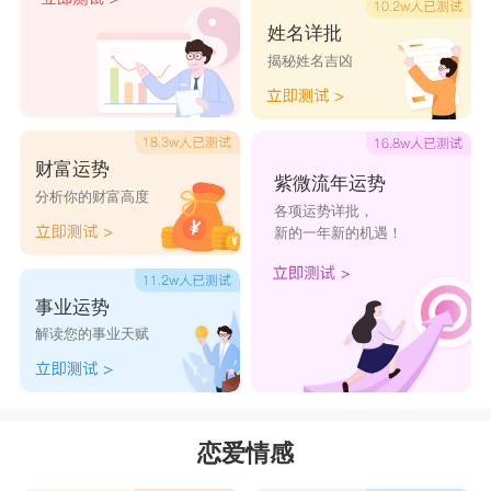
水瓶女和白羊男的关系：
姓名详批
白羊座
男生的确是当代铁憨憨中的荣耀王者，
揭秘姓名吉凶
但是水瓶也很喜欢白羊男这样铁憨憨的样子，同样
也会非常欣赏白羊男这种用行动来表示爱意的方
式。而
水瓶座
女生的风趣幽默有时候也能点醒白羊
财富运势
紫微流年运势
男，让他们觉得这个女孩好有趣、好多变。关于吵
分析你的财富高度
各项运势详批，
新的一年新的机遇！
架，有个特点值得其他情侣借鉴，那就是吵架不隔
夜，有话直说，不冷战，不摔门而出，不会憋在心
事业运势
里。可见水瓶和白羊虽然吵得凶，但还是彼此在乎
解读您的事业天赋
对方的。
水瓶女和白羊男在一起的注意事项：
羊儿虽然也爱呼朋引伴，但却不见得喜欢看水
恋爱情感
瓶与朋友在一起的样子(尤其是异性)，所以为了维