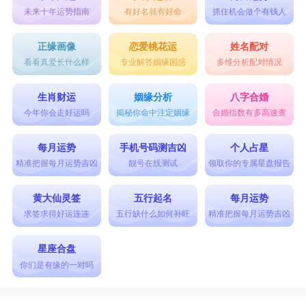
未来十年运势指南
有好名就有好命
抓住机会做个有钱人
正缘画像
恋爱桃花运
姓名配对
看看真爱长什么样
专业解答姻缘困惑
多维分析配对情况
生肖财运
姻缘分析
八字合婚
今年你会走好运吗
揭秘你命中注定姻缘
合婚指数有多高速查
每月运势
手机号码测吉凶
个人占星
精准把握每月运势吉凶
靓号在线测试
领取你的专属星盘报告
黄大仙灵签
五行起名
每月运势
求签求得好运连连
五行缺什么如何补旺
精准把握每月运势吉凶
星座合盘
你们是有缘的一对吗