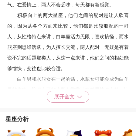
气。在爱情上，两人不会乏味，每天都有新感觉。
积极向上的两大星座，他们之间的配对是让人欣喜
的，因为从各个方面来比较，他们都是比较般配的一群
人，从性格特点来讲，
白羊座
活力无限，喜欢搞怪，而
水
瓶座
则思维活跃，为人擅长交流，两人配对，无疑是有着
说不完的话题那类人，从这一点来讲，他们之间的相处能
够愉快，交往也比较合适。
白羊男和水瓶女在一起的话，水瓶女可能会成为白羊
男的依靠，脑洞大开的水瓶女常常让白羊男捧腹大笑，性
展开全文
格还算是有一定互补。白羊男要注意自己的言行，要学会
有耐心，包容水瓶女的无常，该认怂的时候要认怂，一定
星座分析
不要逞强。水瓶女要及时向白羊男吐露自己的心声，积极
沟通，对方才会知道你心里所想，开始尝试着束缚自己的