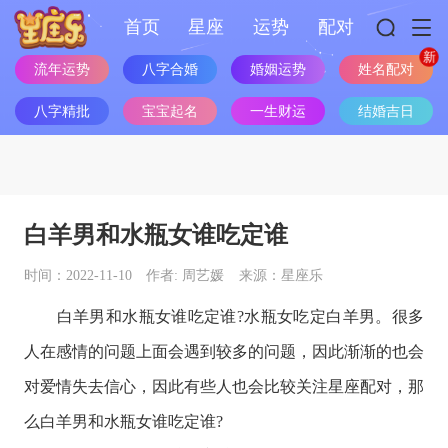
首页
星座
运势
配对
流年运势
八字合婚
婚姻运势
姓名配对
八字精批
宝宝起名
一生财运
结婚吉日
白羊男和水瓶女谁吃定谁
时间：2022-11-10
作者: 周艺媛
来源：星座乐
白羊男和水瓶女谁吃定谁?
水瓶女吃定白羊男。
很多
人在感情的问题上面会遇到较多的问题，因此渐渐的也会
对爱情失去信心，因此有些人也会比较关注
星座
配对，那
么白羊男和水瓶女谁吃定谁?