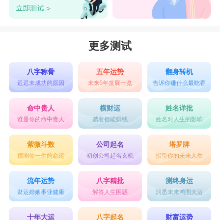
更多测试
八字称骨
五年运势
翻身转机
迟迟未成功的原因
未来5年发展一览
告诉你赚什么最吃香
命中贵人
横财运
姓名详批
谁是你的命中贵人
躺着都能赚钱
姓名对人生的影响
紫微斗数
公司起名
塔罗牌
预测你一生的命运
初创公司起名玄机
指引你的未来人生
流年运势
八字精批
测终身运
财运婚姻事业健康
解答人生困惑
洞悉未来鸿图大运
十年大运
八字起名
财富运势