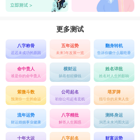
更多测试
八字称骨
五年运势
翻身转机
迟迟未成功的原因
未来5年发展一览
告诉你赚什么最吃香
命中贵人
横财运
姓名详批
谁是你的命中贵人
躺着都能赚钱
姓名对人生的影响
紫微斗数
公司起名
塔罗牌
预测你一生的命运
初创公司起名玄机
指引你的未来人生
流年运势
八字精批
测终身运
财运婚姻事业健康
解答人生困惑
洞悉未来鸿图大运
十年大运
八字起名
财富运势