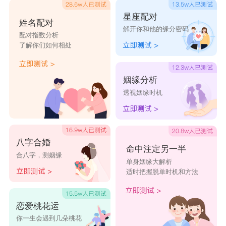
星座配对
姓名配对
解开你和他的缘分密码
配对指数分析
了解你们如何相处
姻缘分析
透视姻缘时机
八字合婚
命中注定另一半
合八字，测姻缘
单身姻缘大解析
适时把握脱单时机和方法
恋爱桃花运
你一生会遇到几朵桃花