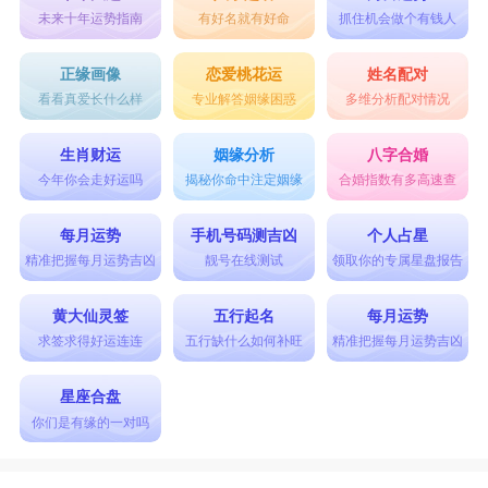
未来十年运势指南
有好名就有好命
抓住机会做个有钱人
正缘画像
恋爱桃花运
姓名配对
看看真爱长什么样
专业解答姻缘困惑
多维分析配对情况
生肖财运
姻缘分析
八字合婚
今年你会走好运吗
揭秘你命中注定姻缘
合婚指数有多高速查
每月运势
手机号码测吉凶
个人占星
精准把握每月运势吉凶
靓号在线测试
领取你的专属星盘报告
黄大仙灵签
五行起名
每月运势
求签求得好运连连
五行缺什么如何补旺
精准把握每月运势吉凶
星座合盘
你们是有缘的一对吗