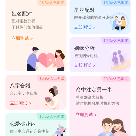
星座配对
姓名配对
解开你和他的缘分密码
配对指数分析
了解你们如何相处
姻缘分析
透视姻缘时机
八字合婚
命中注定另一半
合八字，测姻缘
单身姻缘大解析
适时把握脱单时机和方法
恋爱桃花运
你一生会遇到几朵桃花