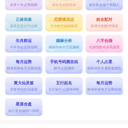
未来十年运势指南
有好名就有好命
抓住机会做个有钱人
正缘画像
恋爱桃花运
姓名配对
看看真爱长什么样
专业解答姻缘困惑
多维分析配对情况
生肖财运
姻缘分析
八字合婚
今年你会走好运吗
揭秘你命中注定姻缘
合婚指数有多高速查
每月运势
手机号码测吉凶
个人占星
精准把握每月运势吉凶
靓号在线测试
领取你的专属星盘报告
黄大仙灵签
五行起名
每月运势
求签求得好运连连
五行缺什么如何补旺
精准把握每月运势吉凶
星座合盘
你们是有缘的一对吗