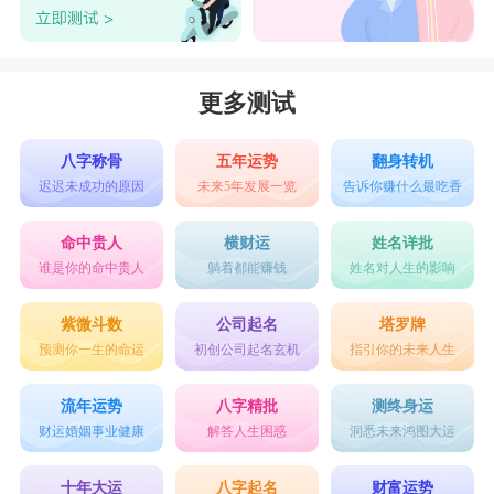
更多测试
八字称骨
五年运势
翻身转机
迟迟未成功的原因
未来5年发展一览
告诉你赚什么最吃香
命中贵人
横财运
姓名详批
谁是你的命中贵人
躺着都能赚钱
姓名对人生的影响
紫微斗数
公司起名
塔罗牌
预测你一生的命运
初创公司起名玄机
指引你的未来人生
流年运势
八字精批
测终身运
财运婚姻事业健康
解答人生困惑
洞悉未来鸿图大运
十年大运
八字起名
财富运势