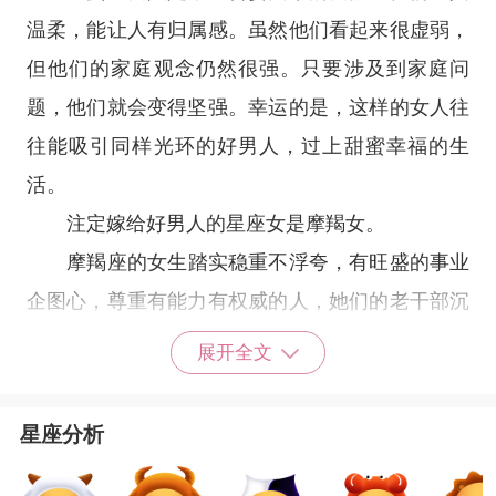
温柔，能让人有归属感。虽然他们看起来很虚弱，
但他们的家庭观念仍然很强。只要涉及到家庭问
题，他们就会变得坚强。幸运的是，这样的女人往
往能吸引同样光环的好男人，过上甜蜜幸福的生
活。
注定嫁给好男人的星座女是摩羯女。
摩羯座
的女生踏实稳重不浮夸，有旺盛的事业
企图心，尊重有能力有权威的人，她们的老干部沉
稳气质总能在各种环境里惊艳好男人。感情里的
摩
展开全文
羯座
女孩谨慎务实，用认真负责的态度对待另一
半，努力付出，让喜欢的他过得很好，会实实在在
星座分析
照顾另一半，又顾家又事业有成的摩羯座女孩们当
然也就成为了很多事业型好男人的左膀右臂，被他