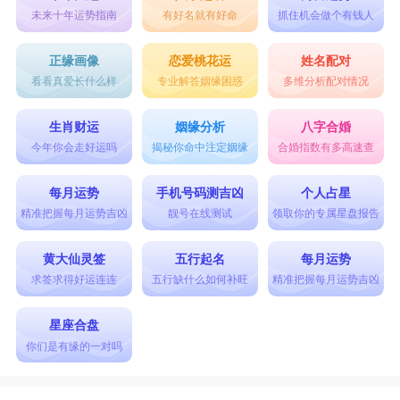
未来十年运势指南
有好名就有好命
抓住机会做个有钱人
正缘画像
恋爱桃花运
姓名配对
看看真爱长什么样
专业解答姻缘困惑
多维分析配对情况
生肖财运
姻缘分析
八字合婚
今年你会走好运吗
揭秘你命中注定姻缘
合婚指数有多高速查
每月运势
手机号码测吉凶
个人占星
精准把握每月运势吉凶
靓号在线测试
领取你的专属星盘报告
黄大仙灵签
五行起名
每月运势
求签求得好运连连
五行缺什么如何补旺
精准把握每月运势吉凶
星座合盘
你们是有缘的一对吗