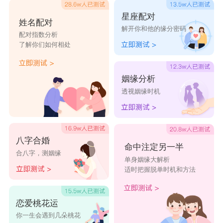
星座配对
姓名配对
解开你和他的缘分密码
配对指数分析
了解你们如何相处
姻缘分析
透视姻缘时机
八字合婚
命中注定另一半
合八字，测姻缘
单身姻缘大解析
适时把握脱单时机和方法
恋爱桃花运
你一生会遇到几朵桃花