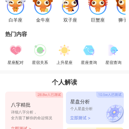
狮子座
女生的个性就是如此，绝对的自信甚至
到了自恋的程度。这种自信心能够给予狮子座在恋
白羊座
金牛座
双子座
巨蟹座
狮子
爱中的超然地位。除了自信之外狮子的外表同样是
热门内容
她们成为男性暗恋对象的原因之一。“性感”是形容
狮子座女性最常用的形容词，这样的狮子座自然会
被各种男性所喜欢。
星座配对
星宿关系
上升星座
星座查询
星宿查询
星座乐原创文章，转载需注明出处
个人解读
星盘分析
八字精批
个人星盘分析
详细八字分析，
全方面了解你的命运情况