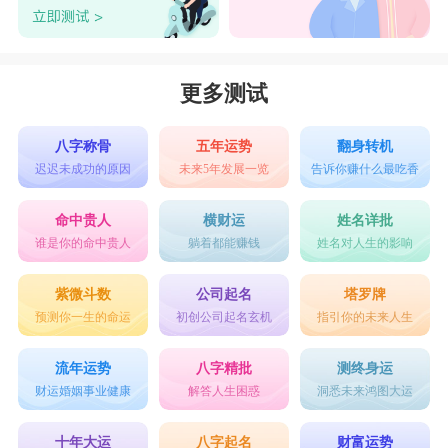
更多测试
八字称骨
五年运势
翻身转机
迟迟未成功的原因
未来5年发展一览
告诉你赚什么最吃香
命中贵人
横财运
姓名详批
谁是你的命中贵人
躺着都能赚钱
姓名对人生的影响
紫微斗数
公司起名
塔罗牌
预测你一生的命运
初创公司起名玄机
指引你的未来人生
流年运势
八字精批
测终身运
财运婚姻事业健康
解答人生困惑
洞悉未来鸿图大运
十年大运
八字起名
财富运势