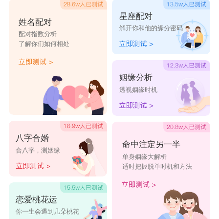
星座配对
姓名配对
解开你和他的缘分密码
配对指数分析
了解你们如何相处
姻缘分析
透视姻缘时机
八字合婚
命中注定另一半
合八字，测姻缘
单身姻缘大解析
适时把握脱单时机和方法
恋爱桃花运
你一生会遇到几朵桃花