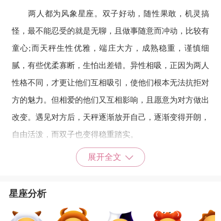
两人都为
风象星座
。双子好动，随性果敢，机灵搞
怪，最不能忍受的就是无聊，且做事随意而冲动，比较有
童心;而天秤生性优雅，端庄大方，成熟稳重，谨慎细
腻，有些优柔寡断，生怕出差错。异性相吸，正因为两人
性格不同，才更让他们互相吸引，使他们根本无法抗拒对
方的魅力。但相爱的他们又互相影响，且愿意为对方做出
改变。遇见对方后，天秤逐渐放开自己，逐渐变得开朗，
自由活泼，而双子也变得稳重踏实。
金牛座
与
天蝎座
展开全文
两个人都是缺乏安全感的，但是金牛是对物质与金钱
缺乏安全感，而天蝎是在精神上经常有不安的感觉，两人
星座分析
也算是另一种互补的性格，金牛与天蝎都是感情专一容不
下对方有出轨的迹象，这两个星座的人搭配还是很完美