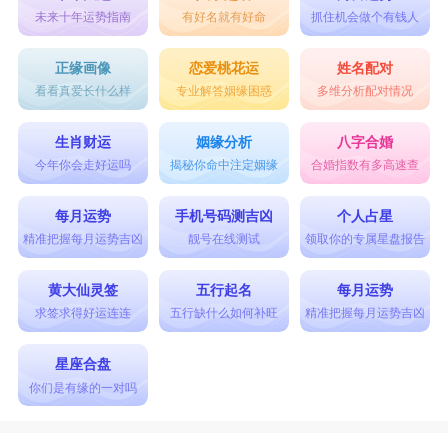
未来十年运势指南
有好名就有好命
抓住机会做个有钱人
正缘画像
恋爱桃花运
姓名配对
看看真爱长什么样
专业解答姻缘困惑
多维分析配对情况
生肖财运
姻缘分析
八字合婚
今年你会走好运吗
揭秘你命中注定姻缘
合婚指数有多高速查
每月运势
手机号码测吉凶
个人占星
精准把握每月运势吉凶
靓号在线测试
领取你的专属星盘报告
黄大仙灵签
五行起名
每月运势
求签求得好运连连
五行缺什么如何补旺
精准把握每月运势吉凶
星座合盘
你们是有缘的一对吗