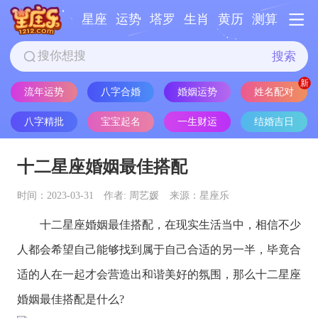
星座
运势
塔罗
生肖
黄历
测算
搜索
流年运势
八字合婚
婚姻运势
姓名配对
八字精批
宝宝起名
一生财运
结婚吉日
十二星座婚姻最佳搭配
时间：2023-03-31
作者: 周艺媛
来源：星座乐
十二
星座
婚姻最佳搭配，在现实生活当中，相信不少
人都会希望自己能够找到属于自己合适的另一半，毕竟合
适的人在一起才会营造出和谐美好的氛围，那么
十二
星座
婚姻最佳搭配是什么?