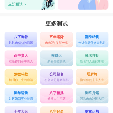
更多测试
八字称骨
五年运势
翻身转机
迟迟未成功的原因
未来5年发展一览
告诉你赚什么最吃香
命中贵人
横财运
姓名详批
谁是你的命中贵人
躺着都能赚钱
姓名对人生的影响
紫微斗数
公司起名
塔罗牌
预测你一生的命运
初创公司起名玄机
指引你的未来人生
流年运势
八字精批
测终身运
财运婚姻事业健康
解答人生困惑
洞悉未来鸿图大运
十年大运
八字起名
财富运势