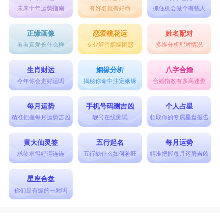
未来十年运势指南
有好名就有好命
抓住机会做个有钱人
正缘画像
恋爱桃花运
姓名配对
看看真爱长什么样
专业解答姻缘困惑
多维分析配对情况
生肖财运
姻缘分析
八字合婚
今年你会走好运吗
揭秘你命中注定姻缘
合婚指数有多高速查
每月运势
手机号码测吉凶
个人占星
精准把握每月运势吉凶
靓号在线测试
领取你的专属星盘报告
黄大仙灵签
五行起名
每月运势
求签求得好运连连
五行缺什么如何补旺
精准把握每月运势吉凶
星座合盘
你们是有缘的一对吗