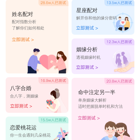
星座配对
姓名配对
解开你和他的缘分密码
配对指数分析
了解你们如何相处
姻缘分析
透视姻缘时机
八字合婚
命中注定另一半
合八字，测姻缘
单身姻缘大解析
适时把握脱单时机和方法
恋爱桃花运
你一生会遇到几朵桃花