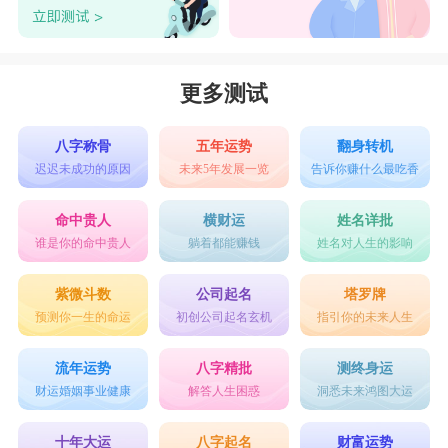
更多测试
八字称骨
五年运势
翻身转机
迟迟未成功的原因
未来5年发展一览
告诉你赚什么最吃香
命中贵人
横财运
姓名详批
谁是你的命中贵人
躺着都能赚钱
姓名对人生的影响
紫微斗数
公司起名
塔罗牌
预测你一生的命运
初创公司起名玄机
指引你的未来人生
流年运势
八字精批
测终身运
财运婚姻事业健康
解答人生困惑
洞悉未来鸿图大运
十年大运
八字起名
财富运势