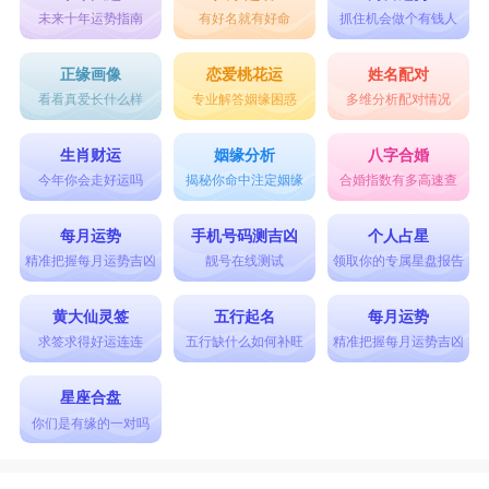
未来十年运势指南
有好名就有好命
抓住机会做个有钱人
正缘画像
恋爱桃花运
姓名配对
看看真爱长什么样
专业解答姻缘困惑
多维分析配对情况
生肖财运
姻缘分析
八字合婚
今年你会走好运吗
揭秘你命中注定姻缘
合婚指数有多高速查
每月运势
手机号码测吉凶
个人占星
精准把握每月运势吉凶
靓号在线测试
领取你的专属星盘报告
黄大仙灵签
五行起名
每月运势
求签求得好运连连
五行缺什么如何补旺
精准把握每月运势吉凶
星座合盘
你们是有缘的一对吗