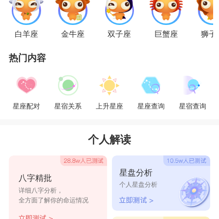
们的做事风格上。就好比如果你做的某件事情不合他们的
白羊座
金牛座
双子座
巨蟹座
狮子
胃口，他们就会痛快的说出来并且把你一顿臭骂。通常就
是因为这样，女人们往往不敢跟他们凑得太近，毕竟大家
热门内容
都不是欠骂的对象。而且平日生活的时候处女男很高调，
高调到让大家根本摸不到他们的脚底。也就是说平日里他
们就已经促成了和大家保持着一定距离的那种状态，你根
星座配对
星宿关系
上升星座
星座查询
星宿查询
本就抓不到他们，只能远远的看着。就算是远远的看着，
你也能感受到他们身上散发的冷漠，通常都是拥有一些极
个人解读
其负面的感觉。所以说处女男有的时候真的像是一座冰
山，属于外冷内冷的。说话偏激，再加上做事风格让人难
星盘分析
八字精批
个人星盘分析
以接受。你如果要是女人的话，就别妄想着追他们。
详细八字分析，
全方面了解你的命运情况
星座乐原创文章，转载需注明出处