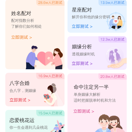
星座配对
姓名配对
解开你和他的缘分密码
配对指数分析
了解你们如何相处
姻缘分析
透视姻缘时机
八字合婚
命中注定另一半
合八字，测姻缘
单身姻缘大解析
适时把握脱单时机和方法
恋爱桃花运
你一生会遇到几朵桃花