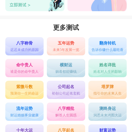
更多测试
八字称骨
五年运势
翻身转机
迟迟未成功的原因
未来5年发展一览
告诉你赚什么最吃香
命中贵人
横财运
姓名详批
谁是你的命中贵人
躺着都能赚钱
姓名对人生的影响
紫微斗数
公司起名
塔罗牌
预测你一生的命运
初创公司起名玄机
指引你的未来人生
流年运势
八字精批
测终身运
财运婚姻事业健康
解答人生困惑
洞悉未来鸿图大运
十年大运
八字起名
财富运势