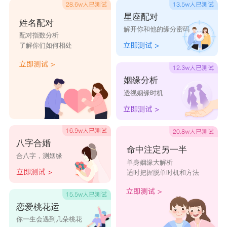
星座配对
姓名配对
解开你和他的缘分密码
配对指数分析
了解你们如何相处
姻缘分析
透视姻缘时机
八字合婚
命中注定另一半
合八字，测姻缘
单身姻缘大解析
适时把握脱单时机和方法
恋爱桃花运
你一生会遇到几朵桃花