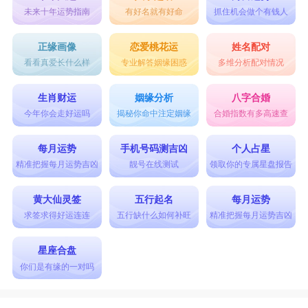
未来十年运势指南
有好名就有好命
抓住机会做个有钱人
正缘画像
恋爱桃花运
姓名配对
看看真爱长什么样
专业解答姻缘困惑
多维分析配对情况
生肖财运
姻缘分析
八字合婚
今年你会走好运吗
揭秘你命中注定姻缘
合婚指数有多高速查
每月运势
手机号码测吉凶
个人占星
精准把握每月运势吉凶
靓号在线测试
领取你的专属星盘报告
黄大仙灵签
五行起名
每月运势
求签求得好运连连
五行缺什么如何补旺
精准把握每月运势吉凶
星座合盘
你们是有缘的一对吗