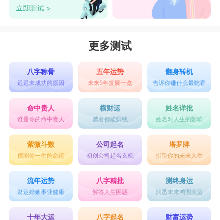
更多测试
八字称骨
五年运势
翻身转机
迟迟未成功的原因
未来5年发展一览
告诉你赚什么最吃香
命中贵人
横财运
姓名详批
谁是你的命中贵人
躺着都能赚钱
姓名对人生的影响
紫微斗数
公司起名
塔罗牌
预测你一生的命运
初创公司起名玄机
指引你的未来人生
流年运势
八字精批
测终身运
财运婚姻事业健康
解答人生困惑
洞悉未来鸿图大运
十年大运
八字起名
财富运势