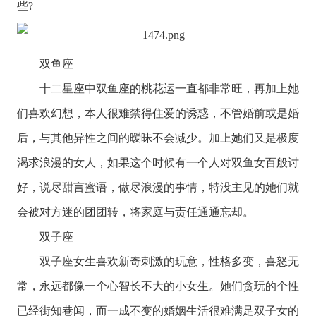
些?
双鱼座
十二星座
中
双鱼座
的桃花运一直都非常旺，再加上她
们喜欢幻想，本人很难禁得住爱的诱惑，不管婚前或是婚
后，与其他异性之间的暧昧不会减少。加上她们又是极度
渴求浪漫的女人，如果这个时候有一个人对双鱼女百般讨
好，说尽甜言蜜语，做尽浪漫的事情，特没主见的她们就
会被对方迷的团团转，将家庭与责任通通忘却。
双子座
双子座
女生喜欢新奇刺激的玩意，性格多变，喜怒无
常，永远都像一个心智长不大的小女生。她们贪玩的个性
已经街知巷闻，而一成不变的婚姻生活很难满足双子女的