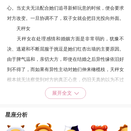
心。当丈夫无法配合她们追寻新鲜玩意的时候，便会要求
对方改变。一旦协调不了，双子女就会把目光投向外面。
天秤女
天秤女在处理感情和婚姻方面是非常弱的，犹豫不
决、逃避和不断屈服于挑逗是她们红杏出墙的主要原因。
由于脾气温和，亲切大方，即使在结婚之后异性缘依旧好
到不得了，而如果有异性主动对她们伸来橄榄枝，天秤女
根本就无法察觉到对方的真正心意，仍旧天真的以为不过
是友情而已，然后理所当然的接受对方的殷勤献媚。一旦
展开全文
时机成熟，对方开始放出大招诱惑天秤女，她们绝对无所
适从，即使心里明白必须得尽快结束这段不光彩的关系，
星座分析
但在行动上却始终在逃避现实，一旦认真思考，便压力倍
增，左思右想就是不知道该怎么办，以至于拖延了最终做