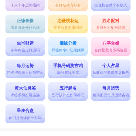
未来十年运势指南
有好名就有好命
抓住机会做个有钱人
正缘画像
恋爱桃花运
姓名配对
看看真爱长什么样
专业解答姻缘困惑
多维分析配对情况
生肖财运
姻缘分析
八字合婚
今年你会走好运吗
揭秘你命中注定姻缘
合婚指数有多高速查
每月运势
手机号码测吉凶
个人占星
精准把握每月运势吉凶
靓号在线测试
领取你的专属星盘报告
黄大仙灵签
五行起名
每月运势
求签求得好运连连
五行缺什么如何补旺
精准把握每月运势吉凶
星座合盘
你们是有缘的一对吗