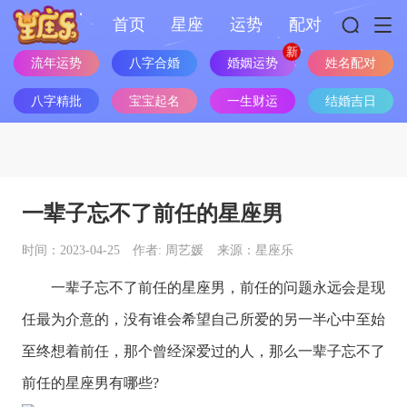
首页
星座
运势
配对
婚姻运势
流年运势
八字合婚
姓名配对
八字精批
宝宝起名
一生财运
结婚吉日
一辈子忘不了前任的星座男
时间：2023-04-25
作者: 周艺媛
来源：星座乐
一辈子忘不了前任的
星座
男，前任的问题永远会是现
任最为介意的，没有谁会希望自己所爱的另一半心中至始
至终想着前任，那个曾经深爱过的人，那么一辈子忘不了
前任的
星座
男有哪些?