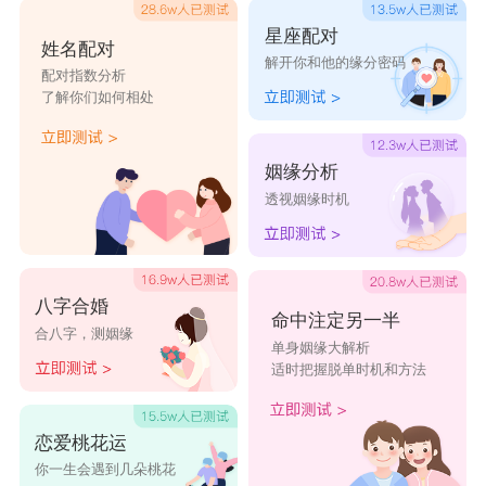
星座配对
姓名配对
解开你和他的缘分密码
配对指数分析
了解你们如何相处
姻缘分析
透视姻缘时机
八字合婚
命中注定另一半
合八字，测姻缘
单身姻缘大解析
适时把握脱单时机和方法
恋爱桃花运
你一生会遇到几朵桃花