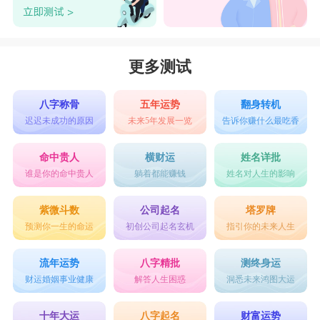
更多测试
八字称骨
五年运势
翻身转机
迟迟未成功的原因
未来5年发展一览
告诉你赚什么最吃香
命中贵人
横财运
姓名详批
谁是你的命中贵人
躺着都能赚钱
姓名对人生的影响
紫微斗数
公司起名
塔罗牌
预测你一生的命运
初创公司起名玄机
指引你的未来人生
流年运势
八字精批
测终身运
财运婚姻事业健康
解答人生困惑
洞悉未来鸿图大运
十年大运
八字起名
财富运势