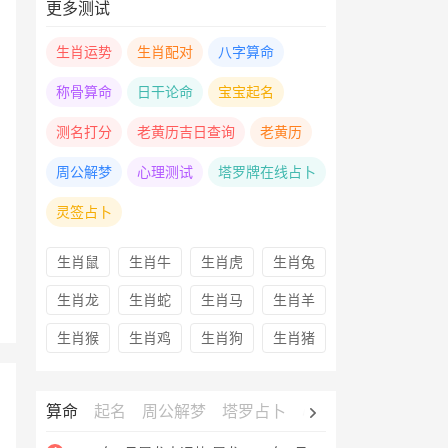
更多测试
生肖运势
生肖配对
八字算命
称骨算命
日干论命
宝宝起名
测名打分
老黄历吉日查询
老黄历
周公解梦
心理测试
塔罗牌在线占卜
灵签占卜
生肖鼠
生肖牛
生肖虎
生肖兔
生肖龙
生肖蛇
生肖马
生肖羊
生肖猴
生肖鸡
生肖狗
生肖猪
算命
起名
周公解梦
塔罗占卜
心理测试
老黄历