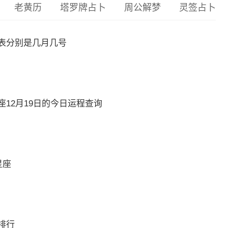
老黄历
塔罗牌占卜
周公解梦
灵签占卜
表分别是几月几号
12月19日的今日运程查询
星座
排行