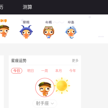
历
测算
星座运势
更多
今日
明日
一周
本月
今年
射手座