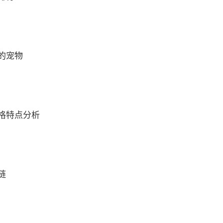
的宠物
格特点分析
链