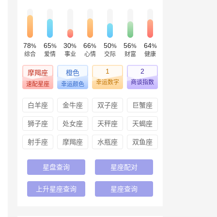
78
65
30
66
50
56
64
%
%
%
%
%
%
%
综合
爱情
事业
心情
交际
财富
健康
1
2
摩羯座
橙色
幸运数字
商谈指数
速配星座
幸运颜色
白羊座
金牛座
双子座
巨蟹座
狮子座
处女座
天秤座
天蝎座
射手座
摩羯座
水瓶座
双鱼座
星盘查询
星座配对
上升星座查询
星座查询