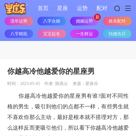
首页
星座
运势
配对
婚姻运势
流年运势
八字合婚
姓名配对
八字精批
宝宝起名
一生财运
结婚吉日
你越高冷他越爱你的星座男
时间：2023-05-05
作者: 陈燕云
来源：星座乐
你越高冷他越爱你的
星座
男有谁?面对不同性
格的男生，吸引到他们的点都不一样，有些男生就
不喜欢你那么主动，最好是根本就不搭理对方，那
么这样反而更吸引他们，所以看下你越高冷他越爱