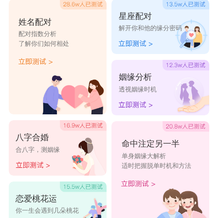
星座配对
姓名配对
解开你和他的缘分密码
配对指数分析
了解你们如何相处
姻缘分析
透视姻缘时机
八字合婚
命中注定另一半
合八字，测姻缘
单身姻缘大解析
适时把握脱单时机和方法
恋爱桃花运
你一生会遇到几朵桃花