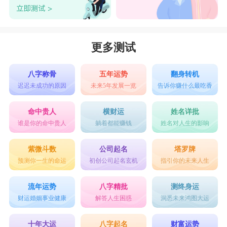
更多测试
八字称骨
五年运势
翻身转机
迟迟未成功的原因
未来5年发展一览
告诉你赚什么最吃香
命中贵人
横财运
姓名详批
谁是你的命中贵人
躺着都能赚钱
姓名对人生的影响
紫微斗数
公司起名
塔罗牌
预测你一生的命运
初创公司起名玄机
指引你的未来人生
流年运势
八字精批
测终身运
财运婚姻事业健康
解答人生困惑
洞悉未来鸿图大运
十年大运
八字起名
财富运势