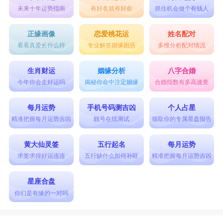
未来十年运势指南
有好名就有好命
抓住机会做个有钱人
正缘画像
恋爱桃花运
姓名配对
看看真爱长什么样
专业解答姻缘困惑
多维分析配对情况
生肖财运
姻缘分析
八字合婚
今年你会走好运吗
揭秘你命中注定姻缘
合婚指数有多高速查
每月运势
手机号码测吉凶
个人占星
精准把握每月运势吉凶
靓号在线测试
领取你的专属星盘报告
黄大仙灵签
五行起名
每月运势
求签求得好运连连
五行缺什么如何补旺
精准把握每月运势吉凶
星座合盘
你们是有缘的一对吗