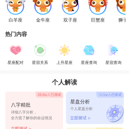
射手座
射手男浪荡不羁，喜欢自由自在无拘无束的生
白羊座
金牛座
双子座
巨蟹座
狮子
活，一个对他穷追不舍的女生会让他觉得被束缚，
热门内容
只会让他越来越烦。而他心中更容易被一个对他不
怎么理睬，甚至和他对着干的女生吸引，因为这样
的女生很容易激发他的征服欲，让他忍不住去追
星座配对
星宿关系
上升星座
星座查询
星宿查询
随。
星座乐原创文章，转载需注明出处
个人解读
星盘分析
八字精批
个人星盘分析
详细八字分析，
全方面了解你的命运情况