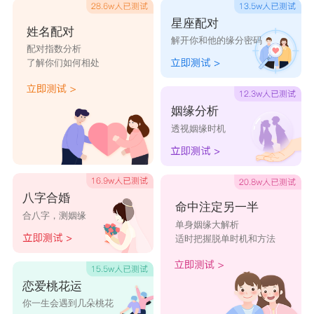
星座配对
姓名配对
解开你和他的缘分密码
配对指数分析
了解你们如何相处
姻缘分析
透视姻缘时机
八字合婚
命中注定另一半
合八字，测姻缘
单身姻缘大解析
适时把握脱单时机和方法
恋爱桃花运
你一生会遇到几朵桃花