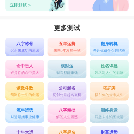
更多测试
八字称骨
五年运势
翻身转机
迟迟未成功的原因
未来5年发展一览
告诉你赚什么最吃香
命中贵人
横财运
姓名详批
谁是你的命中贵人
躺着都能赚钱
姓名对人生的影响
紫微斗数
公司起名
塔罗牌
预测你一生的命运
初创公司起名玄机
指引你的未来人生
流年运势
八字精批
测终身运
财运婚姻事业健康
解答人生困惑
洞悉未来鸿图大运
十年大运
八字起名
财富运势