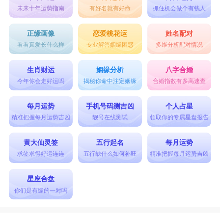
未来十年运势指南
有好名就有好命
抓住机会做个有钱人
正缘画像
恋爱桃花运
姓名配对
看看真爱长什么样
专业解答姻缘困惑
多维分析配对情况
生肖财运
姻缘分析
八字合婚
今年你会走好运吗
揭秘你命中注定姻缘
合婚指数有多高速查
每月运势
手机号码测吉凶
个人占星
精准把握每月运势吉凶
靓号在线测试
领取你的专属星盘报告
黄大仙灵签
五行起名
每月运势
求签求得好运连连
五行缺什么如何补旺
精准把握每月运势吉凶
星座合盘
你们是有缘的一对吗