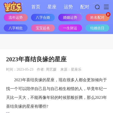
首页
星座
运势
配对
流年运势
八字合婚
婚姻运势
姓名配对
八字精批
宝宝起名
一生财运
结婚吉日
2023年喜结良缘的星座
时间：2023-05-23
作者: 周艺媛
来源：星座乐
2023年喜结良缘的
星座
，现在很多人都会更加倾向于
找一个可以陪伴自己且与自己相生相惜的人，毕竟年纪一
天比一天大，不能再像年轻的时候那般折腾，那么2023年
喜结良缘的
星座
有哪些?