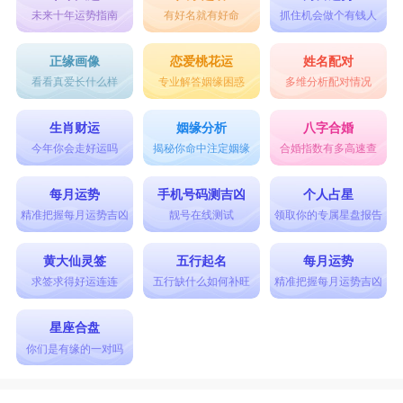
未来十年运势指南
有好名就有好命
抓住机会做个有钱人
正缘画像
恋爱桃花运
姓名配对
看看真爱长什么样
专业解答姻缘困惑
多维分析配对情况
生肖财运
姻缘分析
八字合婚
今年你会走好运吗
揭秘你命中注定姻缘
合婚指数有多高速查
每月运势
手机号码测吉凶
个人占星
精准把握每月运势吉凶
靓号在线测试
领取你的专属星盘报告
黄大仙灵签
五行起名
每月运势
求签求得好运连连
五行缺什么如何补旺
精准把握每月运势吉凶
星座合盘
你们是有缘的一对吗