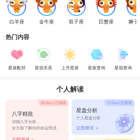
狮子座
的男生具有王者风范，他们的占有欲很
强，所以他们的内心往往会产生很强的自信心，同
白羊座
金牛座
双子座
巨蟹座
狮子
时也有着很强的自尊心，如果你对他爱答不理的，
热门内容
他们就会觉得自尊心受到了伤害，会激起好胜心，
经历了这一个阶段之后，他们就会主动出击，经常
出现在你的生活中。
星座配对
星宿关系
上升星座
星座查询
星宿查询
星座乐原创文章，转载需注明出处
个人解读
星盘分析
八字精批
个人星盘分析
详细八字分析，
全方面了解你的命运情况