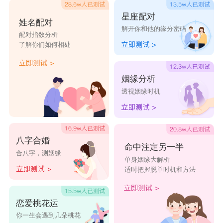
星座配对
姓名配对
解开你和他的缘分密码
配对指数分析
了解你们如何相处
姻缘分析
透视姻缘时机
八字合婚
命中注定另一半
合八字，测姻缘
单身姻缘大解析
适时把握脱单时机和方法
恋爱桃花运
你一生会遇到几朵桃花