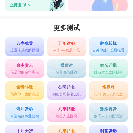
更多测试
八字称骨
五年运势
翻身转机
迟迟未成功的原因
未来5年发展一览
告诉你赚什么最吃香
命中贵人
横财运
姓名详批
谁是你的命中贵人
躺着都能赚钱
姓名对人生的影响
紫微斗数
公司起名
塔罗牌
预测你一生的命运
初创公司起名玄机
指引你的未来人生
流年运势
八字精批
测终身运
财运婚姻事业健康
解答人生困惑
洞悉未来鸿图大运
十年大运
八字起名
财富运势