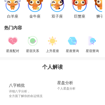
狮子男
白羊座
金牛座
双子座
巨蟹座
狮子
1.给他一个羞怯的笑容
2.不敢看他的眼睛，是不是的脸红
热门内容
3.假装紧张地打翻东西
害羞和生涩，对于大男子主义的狮子男来说，
星座配对
星宿关系
上升星座
星座查询
星宿查询
是最有效的。
处女男
个人解读
1.俯身靠近他，让他闻到身上淡淡的香水味
2.手轻轻的放在他的肩膀
星盘分析
3.鼻子在他耳边呼吸
八字精批
个人星盘分析
详细八字分析，
只要一秒，难搞的处女男就被你收服了
全方面了解你的命运情况
天秤男