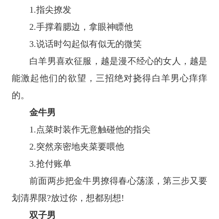
1.指尖撩发
2.手撑着腮边，拿眼神瞟他
3.说话时勾起似有似无的微笑
白羊男喜欢征服，越是漫不经心的女人，越是
能激起他们的欲望，三招绝对挠得白羊男心痒痒
的。
金牛男
1.点菜时装作无意触碰他的指尖
2.突然亲密地夹菜要喂他
3.抢付账单
前面两步把金牛男撩得春心荡漾，第三步又要
划清界限?放过你，想都别想!
双子男