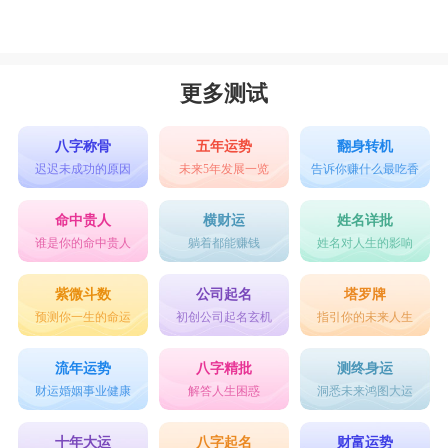
2.他一看你，眼神马上躲开
3.他一靠近你，马上退后
撩水瓶男就是要做一些奇怪的举动才能引起他
更多测试
们的注意
八字称骨
五年运势
翻身转机
双鱼男
迟迟未成功的原因
未来5年发展一览
告诉你赚什么最吃香
1.将落下的头发勾到耳朵后面
2.微笑地看着他们
命中贵人
横财运
姓名详批
谁是你的命中贵人
躺着都能赚钱
姓名对人生的影响
3.伸手摸摸他们的头
双鱼男对于这种温柔杀最没有办法
紫微斗数
公司起名
塔罗牌
预测你一生的命运
初创公司起名玄机
指引你的未来人生
星座乐原创文章，转载需注明出处
流年运势
八字精批
测终身运
财运婚姻事业健康
解答人生困惑
洞悉未来鸿图大运
十年大运
八字起名
财富运势