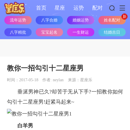
首页
星座
运势
配对
姓名配对
流年运势
八字合婚
婚姻运势
八字精批
宝宝起名
一生财运
结婚吉日
教你一招勾引十二星座男
时间：2017-05-18
作者: neylan
来源：星座乐
垂涎男神已久?却苦于无从下手?一招教你如何
勾引
十二星座
男!赶紧马起来~
白羊男