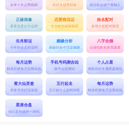
未来十年运势指南
有好名就有好命
抓住机会做个有钱人
正缘画像
恋爱桃花运
姓名配对
看看真爱长什么样
专业解答姻缘困惑
多维分析配对情况
生肖财运
姻缘分析
八字合婚
今年你会走好运吗
揭秘你命中注定姻缘
合婚指数有多高速查
每月运势
手机号码测吉凶
个人占星
精准把握每月运势吉凶
靓号在线测试
领取你的专属星盘报告
黄大仙灵签
五行起名
每月运势
求签求得好运连连
五行缺什么如何补旺
精准把握每月运势吉凶
星座合盘
你们是有缘的一对吗