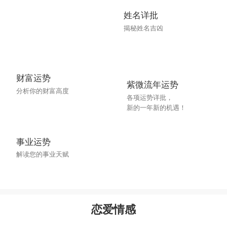
1.看着他的眼睛
姓名详批
2.表达和他相法的意见
揭秘姓名吉凶
3.在他反驳时，突然对他微笑
对于天秤男说，眼睛和笑容是“杀死”他们的利
财富运势
器
紫微流年运势
分析你的财富高度
天蝎男
各项运势详批，
新的一年新的机遇！
1.看着他对他眨眼
2.牙齿轻咬嘴唇
事业运势
3.手悄悄地在他大腿上摩搓
解读您的事业天赋
这种暗示性十足的动作，没有哪个天蝎男受得
了的
恋爱情感