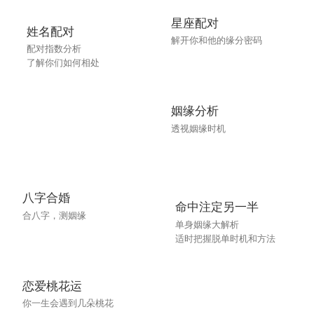
射手男
星座配对
1.从后背拍他们
姓名配对
解开你和他的缘分密码
配对指数分析
2.将手自然勾在他的肩膀上
了解你们如何相处
3.身体贴在他的手臂上
虽然射手男放得开，但在比他放得开的女生面
姻缘分析
前，他就怂了
透视姻缘时机
摩羯男
1.假装不小心摔倒在他怀里
2.手抓住他的衣服
八字合婚
命中注定另一半
合八字，测姻缘
3.脸在他胸口摩擦
单身姻缘大解析
适时把握脱单时机和方法
做了这三步，再石头的摩羯男都会开花
水瓶男
恋爱桃花运
1.偷偷看着他偷偷微笑
你一生会遇到几朵桃花