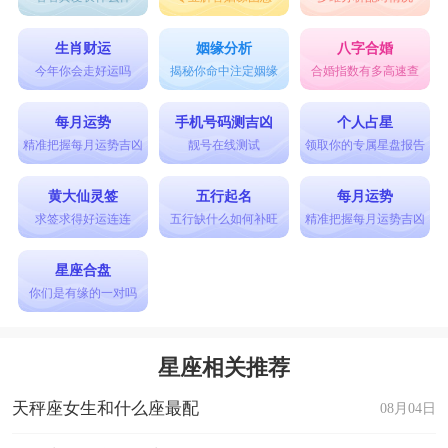
生肖财运
姻缘分析
八字合婚
今年你会走好运吗
揭秘你命中注定姻缘
合婚指数有多高速查
每月运势
手机号码测吉凶
个人占星
精准把握每月运势吉凶
靓号在线测试
领取你的专属星盘报告
黄大仙灵签
五行起名
每月运势
求签求得好运连连
五行缺什么如何补旺
精准把握每月运势吉凶
星座合盘
你们是有缘的一对吗
星座相关推荐
天秤座女生和什么座最配
08月04日