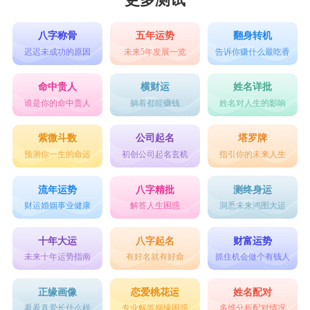
八字称骨
五年运势
翻身转机
迟迟未成功的原因
未来5年发展一览
告诉你赚什么最吃香
命中贵人
横财运
姓名详批
谁是你的命中贵人
躺着都能赚钱
姓名对人生的影响
紫微斗数
公司起名
塔罗牌
预测你一生的命运
初创公司起名玄机
指引你的未来人生
流年运势
八字精批
测终身运
财运婚姻事业健康
解答人生困惑
洞悉未来鸿图大运
十年大运
八字起名
财富运势
未来十年运势指南
有好名就有好命
抓住机会做个有钱人
正缘画像
恋爱桃花运
姓名配对
看看真爱长什么样
专业解答姻缘困惑
多维分析配对情况