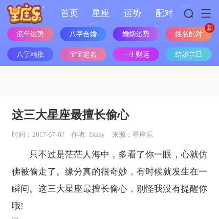
首页
星座
运势
配对
流年运势
八字合婚
婚姻运势
姓名配对
八字精批
宝宝起名
一生财运
结婚吉日
这三大星座最擅长偷心
时间：2017-07-07
作者: Daisy
来源：星座乐
只不过是茫茫人海中，多看了你一眼，心就仿
佛被偷走了。缘分真的很奇妙，有时候就发生在一
瞬间。这三大
星座
最擅长偷心，别怪我没有提醒你
哦!