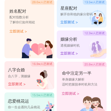
星座配对
姓名配对
解开你和他的缘分密码
配对指数分析
了解你们如何相处
姻缘分析
透视姻缘时机
八字合婚
命中注定另一半
合八字，测姻缘
单身姻缘大解析
适时把握脱单时机和方法
恋爱桃花运
你一生会遇到几朵桃花