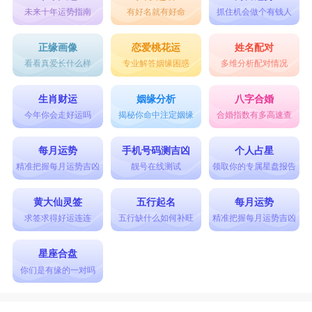
未来十年运势指南
有好名就有好命
抓住机会做个有钱人
正缘画像
恋爱桃花运
姓名配对
看看真爱长什么样
专业解答姻缘困惑
多维分析配对情况
生肖财运
姻缘分析
八字合婚
今年你会走好运吗
揭秘你命中注定姻缘
合婚指数有多高速查
每月运势
手机号码测吉凶
个人占星
精准把握每月运势吉凶
靓号在线测试
领取你的专属星盘报告
黄大仙灵签
五行起名
每月运势
求签求得好运连连
五行缺什么如何补旺
精准把握每月运势吉凶
星座合盘
你们是有缘的一对吗