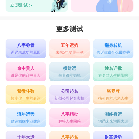
更多测试
八字称骨
五年运势
翻身转机
迟迟未成功的原因
未来5年发展一览
告诉你赚什么最吃香
命中贵人
横财运
姓名详批
谁是你的命中贵人
躺着都能赚钱
姓名对人生的影响
紫微斗数
公司起名
塔罗牌
预测你一生的命运
初创公司起名玄机
指引你的未来人生
流年运势
八字精批
测终身运
财运婚姻事业健康
解答人生困惑
洞悉未来鸿图大运
十年大运
八字起名
财富运势