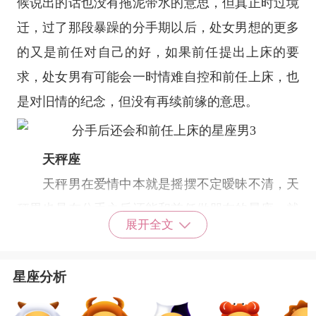
候说出的话也没有拖泥带水的意思，但真正时过境
迁，过了那段暴躁的分手期以后，处女男想的更多
的又是前任对自己的好，如果前任提出上床的要
求，处女男有可能会一时情难自控和前任上床，也
是对旧情的纪念，但没有再续前缘的意思。
天秤座
天秤男在爱情中本就是摇摆不定暧昧不清，天
秤男也是在分手之后还能和前任做朋友的星座，就
展开全文
算后来有了对象也依然跟前任不清不楚，没有断得
干净，前任若对天秤男还有意诱惑天秤男很有可能
星座分析
在长时间的犹豫不觉中，天平倾向了本性的冲动，
最终就和前任上床，毕竟男人多数是用下半身思考