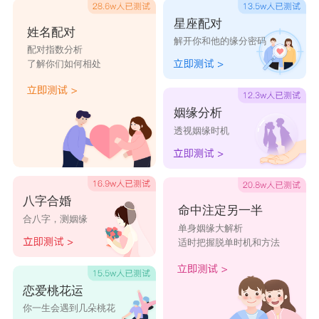
星座配对
姓名配对
解开你和他的缘分密码
配对指数分析
了解你们如何相处
姻缘分析
透视姻缘时机
八字合婚
命中注定另一半
合八字，测姻缘
单身姻缘大解析
适时把握脱单时机和方法
恋爱桃花运
你一生会遇到几朵桃花