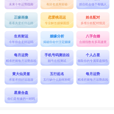
未来十年运势指南
有好名就有好命
抓住机会做个有钱人
正缘画像
恋爱桃花运
姓名配对
看看真爱长什么样
专业解答姻缘困惑
多维分析配对情况
生肖财运
姻缘分析
八字合婚
今年你会走好运吗
揭秘你命中注定姻缘
合婚指数有多高速查
每月运势
手机号码测吉凶
个人占星
精准把握每月运势吉凶
靓号在线测试
领取你的专属星盘报告
黄大仙灵签
五行起名
每月运势
求签求得好运连连
五行缺什么如何补旺
精准把握每月运势吉凶
星座合盘
你们是有缘的一对吗