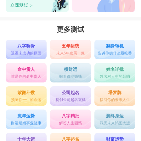
更多测试
八字称骨
五年运势
翻身转机
迟迟未成功的原因
未来5年发展一览
告诉你赚什么最吃香
命中贵人
横财运
姓名详批
谁是你的命中贵人
躺着都能赚钱
姓名对人生的影响
紫微斗数
公司起名
塔罗牌
预测你一生的命运
初创公司起名玄机
指引你的未来人生
流年运势
八字精批
测终身运
财运婚姻事业健康
解答人生困惑
洞悉未来鸿图大运
十年大运
八字起名
财富运势