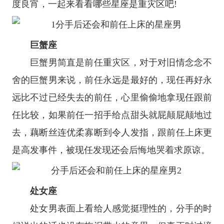
度良宵，一起来看看哪些
星座
是重灾区吧!
巨蟹座
巨蟹男简直是前任重灾区，对于对旧情念念不
舍的巨蟹男来说，前任永远是最好的，现任再好永
远比不过已经失去的前任，心里偷偷地拿现任跟前
任比较，如果前任一招手给点甜头就屁颠屁颠地过
去，藕断丝连优柔寡断到令人发指，跟前任上床更
是高发事件，被现任发现还会后悔地哭着求原谅。
处女座
处女男表面上看给人感觉挺理性的，分手的时