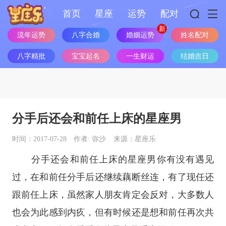
首页
星座
运势
配对
婚姻运势
流年运势
八字合婚
姓名配对
八字精批
宝宝起名
一生财运
结婚吉日
分手后还会和前任上床的星座男
时间：2017-07-28
作者: 弥沙
来源：星座乐
分手还会和前任上床的
星座
男你有没有遇见
过，在和前任分手后还继续藕断丝连，有了现任还
跟前任上床，虽然家人朋友肯定会反对，大多数人
也会为此感到内疚，但有时候还是想和前任再次共